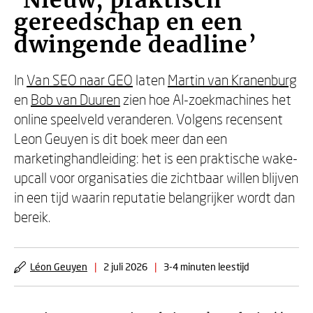
‘Nieuw, praktisch
gereedschap en een
dwingende deadline’
In
Van SEO naar GEO
laten
Martin van Kranenburg
en
Bob van Duuren
zien hoe AI-zoekmachines het
online speelveld veranderen. Volgens recensent
Leon Geuyen is dit boek meer dan een
marketinghandleiding: het is een praktische wake-
upcall voor organisaties die zichtbaar willen blijven
in een tijd waarin reputatie belangrijker wordt dan
bereik.
Léon Geuyen
|
2 juli 2026
|
3-4 minuten leestijd