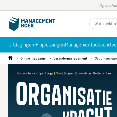
Op werkda
Uitdagingen + oplossingen
Managementboeken
Ove
Online magazine
Verandermanagement
Organisatiekra