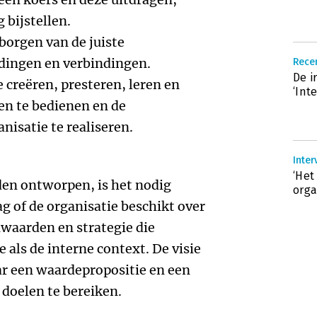
 bijstellen.
 borgen van de juiste
ingen en verbindingen.
Recen
De i
 creëren, presteren, leren en
‘Int
n te bedienen en de
nisatie te realiseren.
Inter
‘Het
den ontworpen, is het nodig
orga
g of de organisatie beschikt over
nwaarden en strategie die
 als de interne context. De visie
ar een waardepropositie en een
 doelen te bereiken.