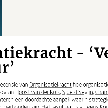
tiekracht - ‘V
ur’
 recensie van
Organisatiekracht
hoe organisati
nogram.
Joost van der Kolk
,
Sjoerd Segijn
,
Chan
teren een doordachte aanpak waarin strategie,
 verbonden zijn. Het resultaat is volgens Kor