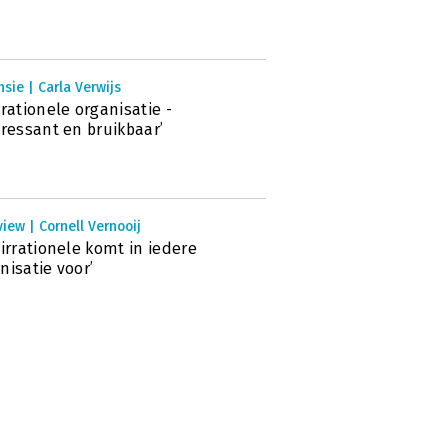
sie | Carla Verwijs
rrationele organisatie -
eressant en bruikbaar’
view | Cornell Vernooij
 irrationele komt in iedere
nisatie voor’