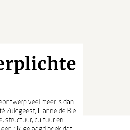
erplichte
eontwerp veel meer is dan
té Zuidgeest
,
Lianne de Bie
 structuur, cultuur en
 een rijk gelaagd boek dat