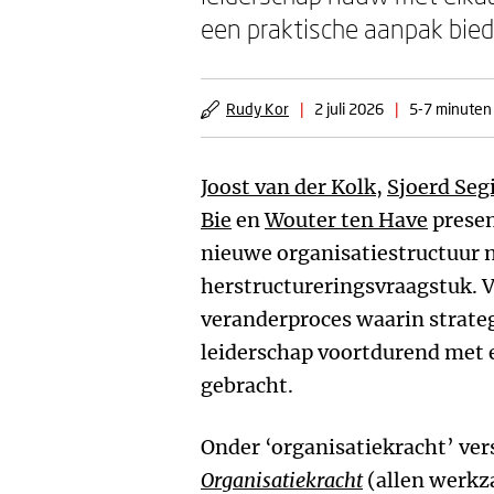
een praktische aanpak bied
Rudy Kor
|
2 juli 2026
|
5-7 minuten 
Joost van der Kolk
,
Sjoerd Seg
Bie
en
Wouter ten Have
presen
nieuwe organisatiestructuur n
herstructureringsvraagstuk. V
veranderproces waarin strategi
leiderschap voortdurend met 
gebracht.
Onder ‘organisatiekracht’ ver
Organisatiekracht
(allen werkz