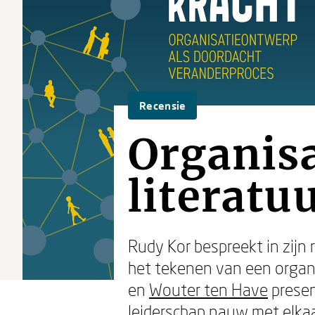
Recensie
Organisa
literatu
Rudy Kor bespreekt in zijn
het tekenen van een orga
en
Wouter ten Have
presen
leiderschap nauw met elkaar