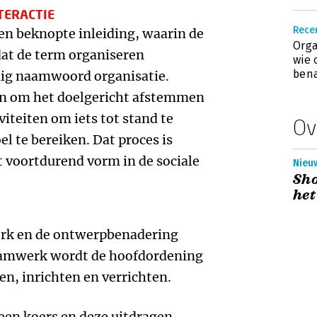
TERACTIE
Rece
en beknopte inleiding, waarin de
Orga
dat de term organiseren
wie 
ben
ndig naamwoord organisatie.
en om het doelgericht afstemmen
iteiten om iets tot stand te
Ov
el te bereiken. Dat proces is
gt voortdurend vorm in de sociale
Nieuw
Sho
het
rk en de ontwerpbenadering
 raamwerk wordt de hoofdordening
ten, inrichten en verrichten.
een koers en deze uitdragen,