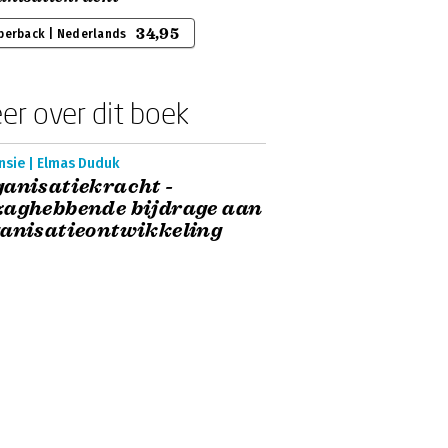
34,95
perback | Nederlands
er over dit boek
nsie | Elmas Duduk
anisatiekracht -
zaghebbende bijdrage aan
anisatieontwikkeling