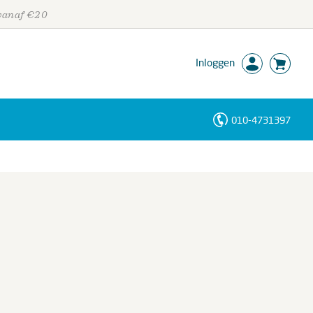
 vanaf €20
Inloggen
010-4731397
Personen
Trefwoorden