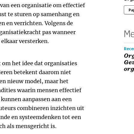
n een organisatie om effectief
Pa
ust te sturen op samenhang en
en en verrichten. Volgens de
Me
ganisatiekracht pas wanneer
 elkaar versterken.
Rece
Org
Ge
 om het idee dat organisaties
org
deren betekent daarom niet
een nieuw model, maar het
dities waarin mensen effectief
 kunnen aanpassen aan een
teurs combineren inzichten uit
unde en systeemdenken tot een
ch als mensgericht is.