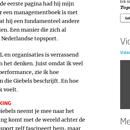
Erik G
de eerste pagina had hij mijn
Top
ér een managementboek is met
Ge
t hij een fundamenteel andere
en. Een manier die zich al
 Nederlandse topsport.
Vi
Vide
 en organisaties is verrassend
n het denken. Juist omdat ik veel
performance, zie ik hoe
 die Giebels beschrijft. En hoe
k voelt.
KING
Giebels neemt je mee naar het
Me
ng komt met de wereld achter de
 sport zelf fascineert hem, maar