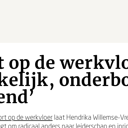
 op de werkvlo
kelijk, onderb
end’
rt op de werkvloer
laat Hendrika Willemse-Vr
t om radicaal anders naar leiderschap en inric