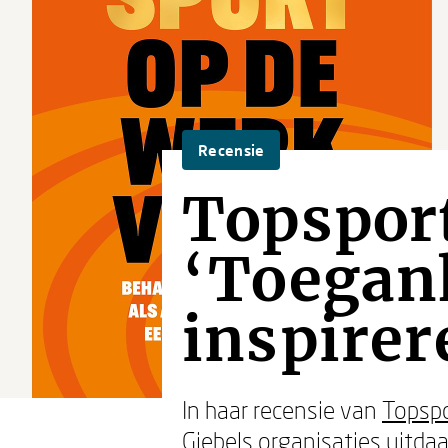
Recensie
Topsport
‘Toegan
inspirer
In haar recensie van
Topspo
Giebels
organisaties uitdaag