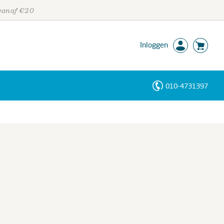
 vanaf €20
Inloggen
010-4731397
Personen
Trefwoorden