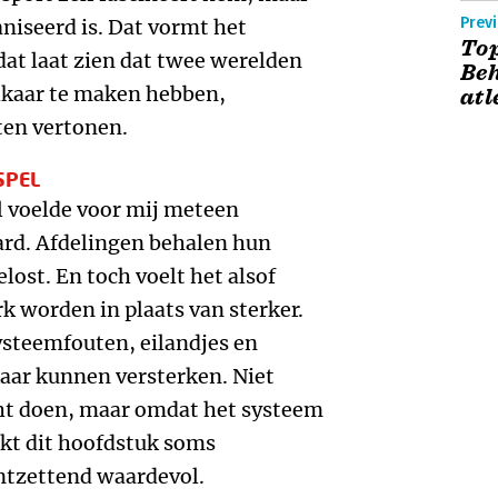
Previ
niseerd is. Dat vormt het
Top
dat laat zien dat twee werelden
Beh
elkaar te maken hebben,
atl
ten vertonen.
SPEL
 voelde voor mij meteen
ard. Afdelingen behalen hun
ost. En toch voelt het alsof
k worden in plaats van sterker.
systeemfouten, eilandjes en
aar kunnen versterken. Niet
t doen, maar omdat het systeem
akt dit hoofdstuk soms
ntzettend waardevol.