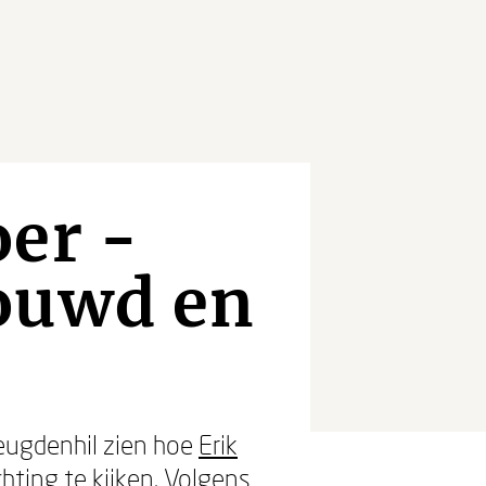
er -
ouwd en
eugdenhil zien hoe
Erik
hting te kijken. Volgens