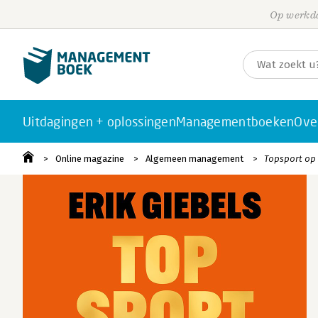
Op werkda
Uitdagingen + oplossingen
Managementboeken
Ove
Online magazine
Algemeen management
Topsport op 