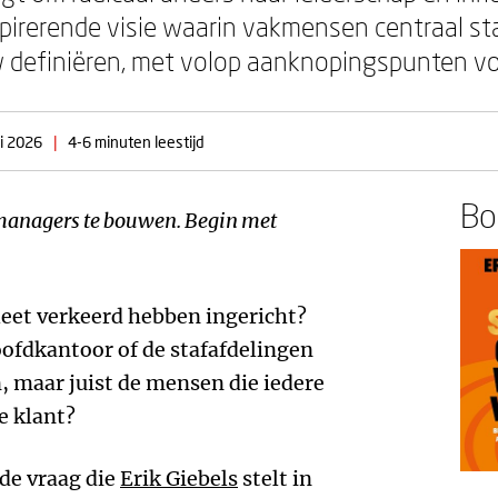
nspirerende visie waarin vakmensen centraal 
 definiëren, met volop aanknopingspunten voo
li 2026
|
4-6 minuten leestijd
Boe
 managers te bouwen. Begin met
leet verkeerd hebben ingericht?
hoofdkantoor of de stafafdelingen
 maar juist de mensen die iedere
e klant?
nde vraag die
Erik Giebels
stelt in