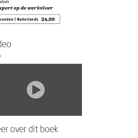
iebels
sport op de werkvloer
24,99
bonden | Nederlands
deo
o
er over dit boek