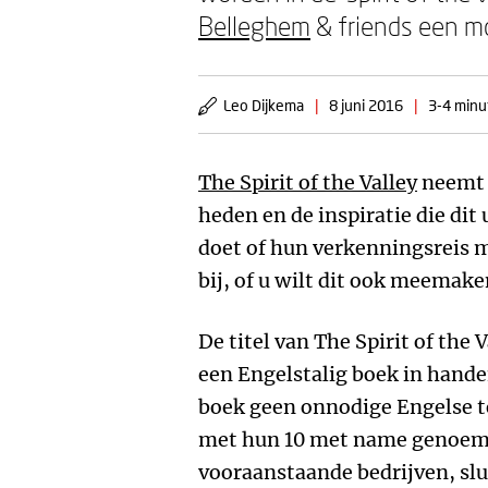
Belleghem
& friends een m
Leo Dijkema
|
8 juni 2016
|
3-4 minu
The Spirit of the Valley
neemt u
heden en de inspiratie die dit
doet of hun verkenningsreis m
bij, of u wilt dit ook meemak
De titel van The Spirit of the 
een Engelstalig boek in handen
boek geen onnodige Engelse t
met hun 10 met name genoem
vooraanstaande bedrijven, slu