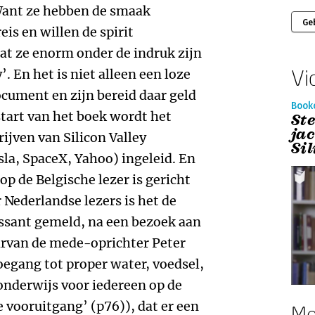
 Want ze hebben de smaak
Ge
eis en willen de spirit
at ze enorm onder de indruk zijn
Vi
’. En het is niet alleen een loze
cument en zijn bereid daar geld
Book
start van het boek wordt het
St
jac
ijven van Silicon Valley
Si
la, SpaceX, Yahoo) ingeleid. En
p de Belgische lezer is gericht
r Nederlandse lezers is het de
ssant gemeld, na een bezoek aan
arvan de mede-oprichter Peter
gang tot proper water, voedsel,
onderwijs voor iedereen op de
 vooruitgang’ (p76)), dat er een
Me