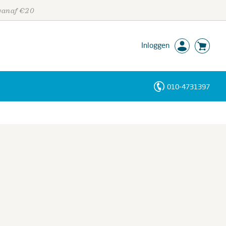
 vanaf €20
Inloggen
010-4731397
Personen
Trefwoorden