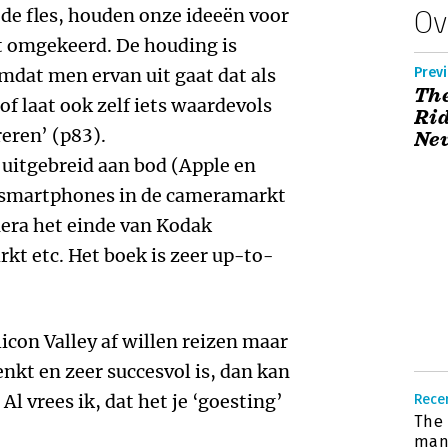
 de fles, houden onze ideeën voor
Ov
net omgekeerd. De houding is
omdat men ervan uit gaat dat als
Previ
The
f laat ook zelf iets waardevols
Rid
reren’ (p83).
Ne
 uitgebreid aan bod (Apple en
, smartphones in de cameramarkt
mera het einde van Kodak
kt etc. Het boek is zeer up-to-
icon Valley af willen reizen maar
nkt en zeer succesvol is, dan kan
Al vrees ik,
dat het je ‘goesting’
Recen
The 
man