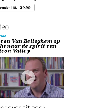
29,99
bonden | NL
deo
chat
even Van Belleghem op
ht naar de spirit van
licon Valley
er over dit boek