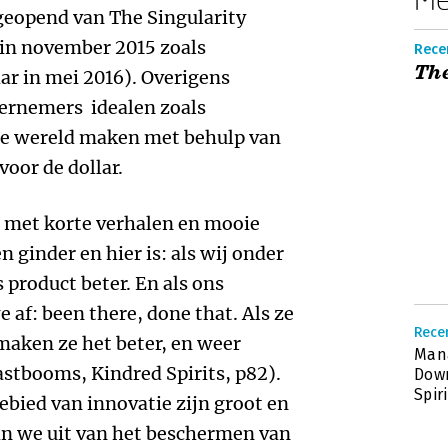
geopend van The Singularity
 in november 2015 zoals
Recen
The
ar in mei 2016). Overigens
dernemers idealen zoals
re wereld maken met behulp van
oor de dollar.
d met korte verhalen en mooie
n ginder en hier is: als wij onder
 product beter. En als ons
e af: been there, done that. Als ze
Recen
maken ze het beter, en weer
Man
astbooms, Kindred Spirits, p82).
Dow
Spir
ebied van innovatie zijn groot en
an we uit van het beschermen van