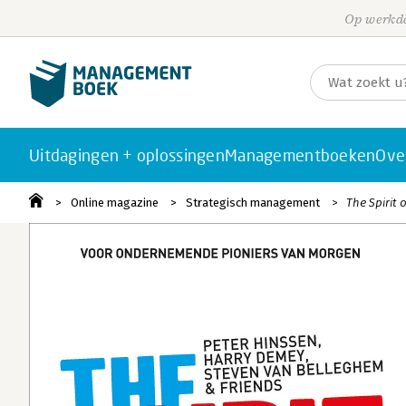
Op werkda
Uitdagingen + oplossingen
Managementboeken
Ove
Online magazine
Strategisch management
The Spirit 