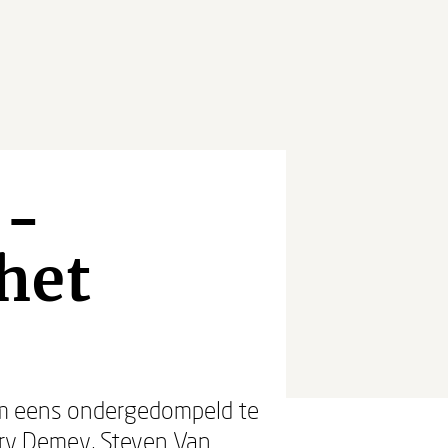
 -
het
 Om eens ondergedompeld te
ry Demey
,
Steven Van