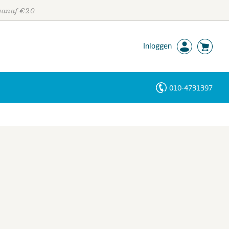
 vanaf €20
Inloggen
010-4731397
Personen
Trefwoorden