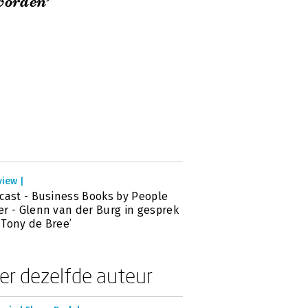
worden’
view |
cast - Business Books by People
r - Glenn van der Burg in gesprek
Tony de Bree’
er dezelfde auteur