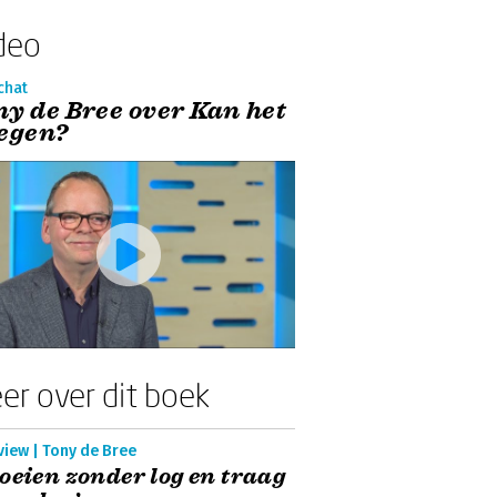
deo
chat
ny de Bree over Kan het
iegen?
er over dit boek
view | Tony de Bree
oeien zonder log en traag