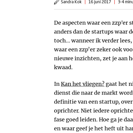
Sandra Kok
|
16 juni 2017
|
3-4 minu
De aspecten waar een zzp'er s
anders dan de startups waar de
toch… wanneer ik verder lees,
waar een zzp’er zeker ook voor
nieuwe inzichten, zet je aan 
kwaad.
In
Kan het vliegen?
gaat het ni
dienst die naar de markt word
definitie van een startup, ove
oprichter. Niet iedere opricht
fase goed leiden. Hoe ga je da
en waar geef je het heft uit 