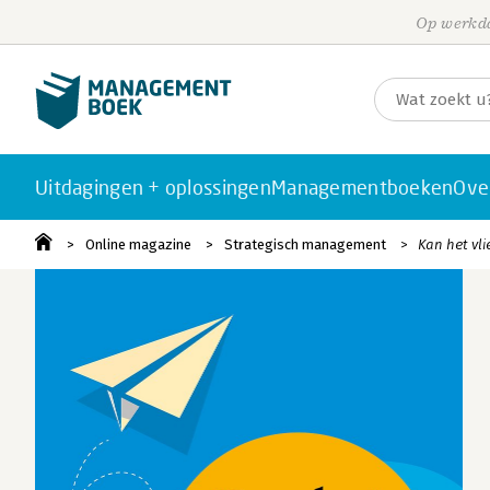
Op werkda
Uitdagingen + oplossingen
Managementboeken
Ove
Online magazine
Strategisch management
Kan het vli