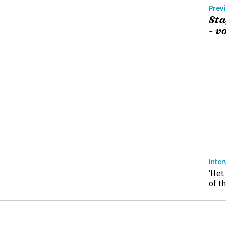
Sta
- 
Inte
‘Het
of t