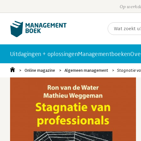
Op werkda
Uitdagingen + oplossingen
Managementboeken
Ove
Online magazine
Algemeen management
Stagnatie v