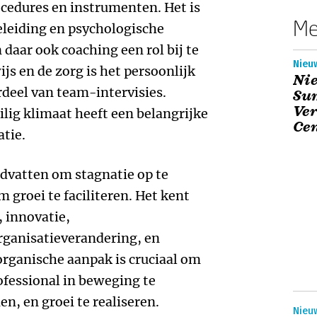
cedures en instrumenten. Het is
Me
leiding en psychologische
daar ook coaching een rol bij te
Nieuw
js en de zorg is het persoonlijk
Ni
rdeel van team-intervisies.
Sum
Ve
eilig klimaat heeft een belangrijke
Ce
tie.
dvatten om stagnatie op te
 groei te faciliteren. Het kent
, innovatie,
rganisatieverandering, en
 organische aanpak is cruciaal om
ofessional in beweging te
n, en groei te realiseren.
Nieuw