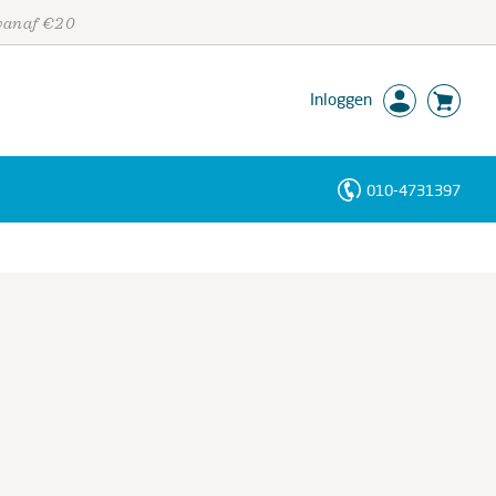
 vanaf €20
Inloggen
010-4731397
Personen
Trefwoorden