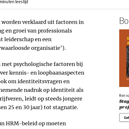
minuten leestijd
Boe
 worden verklaard uit factoren in
ng en groei van professionals
ht leiderschap en een
rwaarloosde organisatie’).
 met psychologische factoren bij
 over kennis- en loopbaanaspecten
 ook om identiteitsvragen en
nemende nadruk op identiteit als
Ron v
ijfveren, leidt op steeds jongere
Sta
sen 25 en 30 jaar) tot stagnatie.
pro
Ge
 hun HRM-beleid op moeten