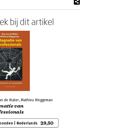
k bij dit artikel
an de Water, Mathieu Weggeman
gnatie van
fessionals
29,50
bonden | Nederlands