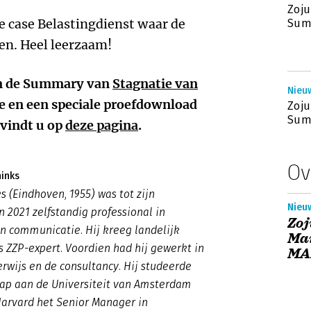
Zoju
de case Belastingdienst waar de
Sum
en. Heel leerzaam!
van de Summary van
Stagnatie van
Nieuw
e en een speciale proefdownload
Zoju
Summ
vindt u op
deze pagina
.
Ov
ninks
s (Eindhoven, 1955) was tot zijn
Nieuw
n 2021 zelfstandig professional in
Zoj
en communicatie. Hij kreeg landelijk
Ma
 ZZP-expert. Voordien had hij gewerkt in
MA
rwijs en de consultancy. Hij studeerde
ap aan de Universiteit van Amsterdam
Harvard het Senior Manager in