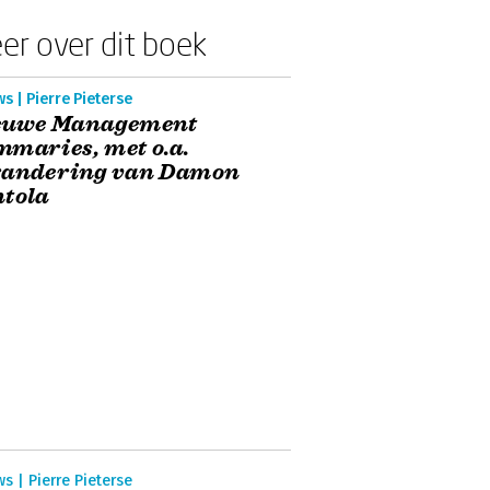
er over dit boek
s | Pierre Pieterse
euwe Management
maries, met o.a.
randering van Damon
ntola
s | Pierre Pieterse