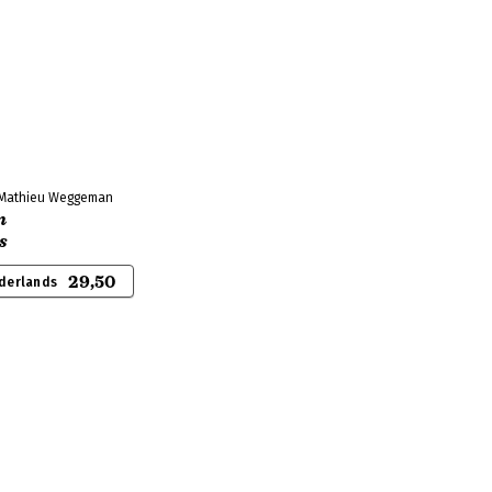
 Mathieu Weggeman
n
s
29,50
derlands