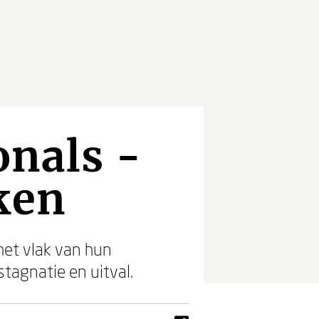
onals -
ken
et vlak van hun
stagnatie en uitval.