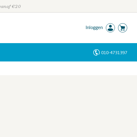
 vanaf €20
Inloggen
010-4731397
Personen
Trefwoorden