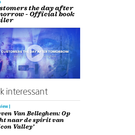
o
stomers the day after
morrow - Official book
iler
k interessant
view |
even Van Belleghem: Op
ht naar de spirit van
icon Valley’