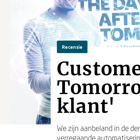
Recensie
Custome
Tomorro
klant'
We zijn aanbeland in de derd
verregaande automatisering