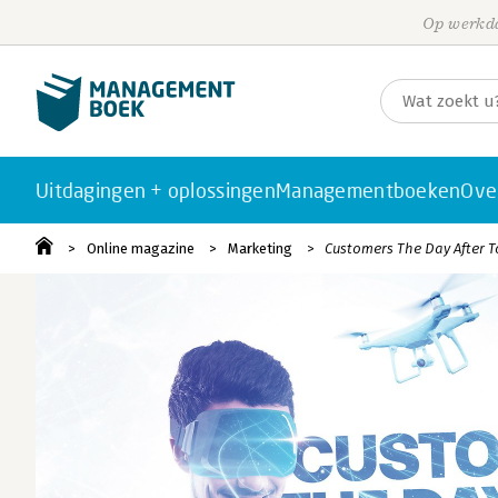
Op werkda
Uitdagingen + oplossingen
Managementboeken
Ove
Online magazine
Marketing
Customers The Day After T