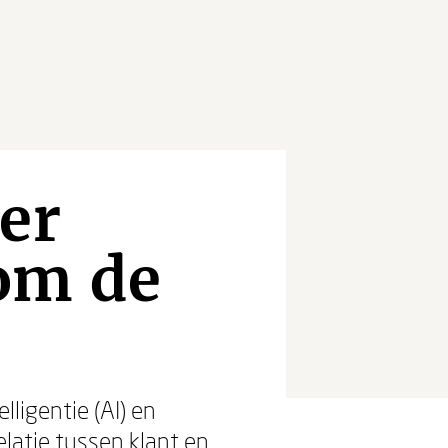
er
om de
lligentie (AI) en
elatie tussen klant en