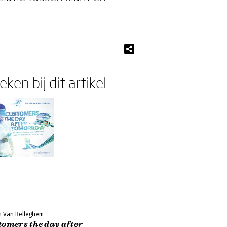
ken bij dit artikel
n Van Belleghem
tomers the day after