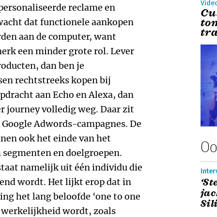
Vide
personaliseerde reclame en
Cu
to
wacht dat functionele aankopen
tra
orden aan de computer, want
merk een minder grote rol. Lever
roducten, dan ben je
en rechtstreeks kopen bij
pdracht aan Echo en Alexa, dan
r journey volledig weg. Daar zit
en Google Adwords-campagnes. De
nen ook het einde van het
Oo
n segmenten en doelgroepen.
aat namelijk uit één individu die
Inter
end wordt. Het lijkt erop dat in
‘St
jac
ring het lang beloofde ‘one to one
Sil
 werkelijkheid wordt, zoals