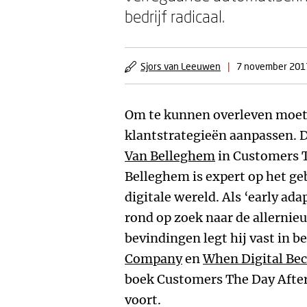
bedrijf radicaal.
Sjors van Leeuwen
|
7 november 201
Om te kunnen overleven moet
klantstrategieën aanpassen. 
Van Belleghem
in Customers 
Belleghem is expert op het ge
digitale wereld. Als ‘early adap
rond op zoek naar de allernieu
bevindingen legt hij vast in be
Company
en
When Digital B
boek Customers The Day Afte
voort.