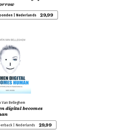
orrow
29,99
bonden | Nederlands
n Van Belleghem
n digital becomes
man
29,99
perback | Nederlands