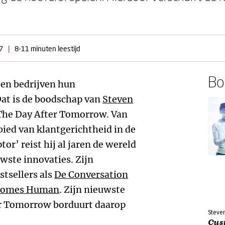
7
|
8-11 minuten leestijd
Boe
en bedrijven hun
Dat is de boodschap van
Steven
The Day After Tomorrow. Van
bied van klantgerichtheid in de
tor’ reist hij al jaren de wereld
wste innovaties. Zijn
stsellers als
De Conversation
ecomes Human
. Zijn nieuwste
r Tomorrow borduurt daarop
Steve
Cus