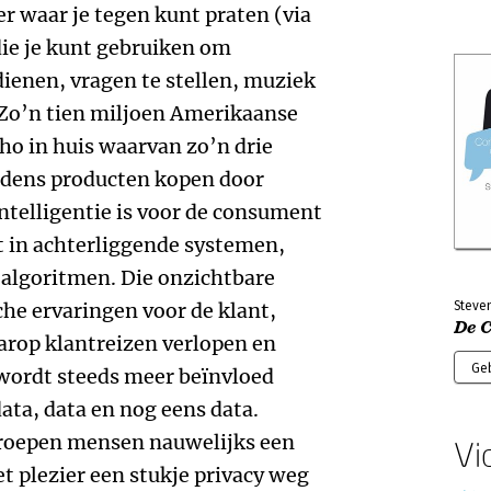
er waar je tegen kunt praten (via
die je kunt gebruiken om
enen, vragen te stellen, muziek
 Zo’n tien miljoen Amerikaanse
ho in huis waarvan zo’n drie
dens producten kopen door
intelligentie is voor de consument
t in achterliggende systemen,
 algoritmen. Die onzichtbare
he ervaringen voor de klant,
Steve
De 
arop klantreizen verlopen en
Ge
wordt steeds meer beïnvloed
ata, data en nog eens data.
 groepen mensen nauwelijks een
Vi
t plezier een stukje privacy weg