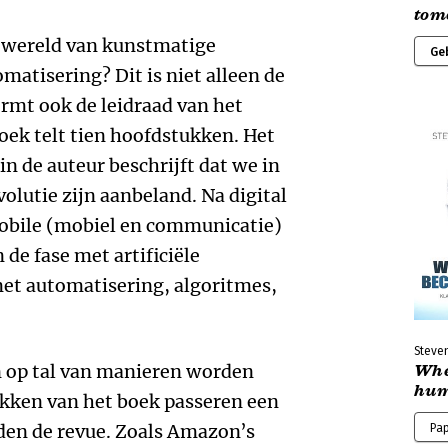
tom
n wereld van kunstmatige
Ge
omatisering? Dit is niet alleen de
ormt ook de leidraad van het
boek telt tien hoofdstukken. Het
n de auteur beschrijft dat we in
volutie zijn aanbeland. Na digital
mobile (mobiel en communicatie)
de fase met artificiële
 met automatisering, algoritmes,
Steve
n op tal van manieren worden
Whe
hu
ukken van het boek passeren een
den de revue. Zoals Amazon’s
Pa