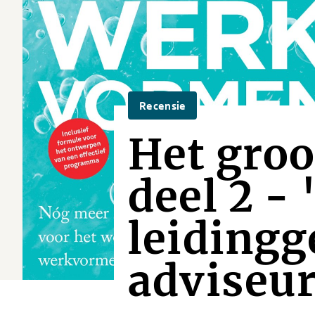
Recensie
Het gro
deel 2 -
leiding
adviseur