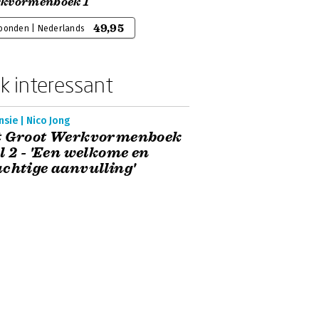
kvormenboek 1
49,95
bonden | Nederlands
k interessant
sie | Nico Jong
t Groot Werkvormenboek
l 2 - 'Een welkome en
chtige aanvulling'