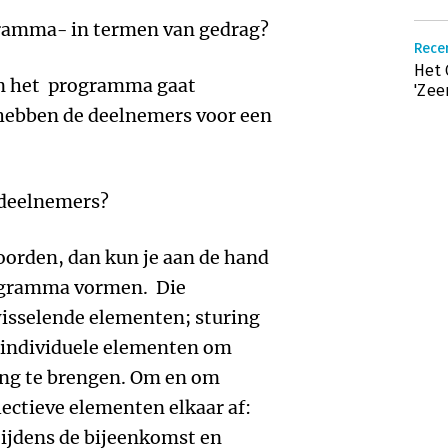
ogramma- in termen van gedrag?
Recen
Het 
en het programma gaat
'Zee
hebben de deelnemers voor een
 deelnemers?
oorden, dan kun je aan de hand
ogramma vormen. Die
wisselende elementen; sturing
en individuele elementen om
ing te brengen. Om en om
lectieve elementen elkaar af:
tijdens de bijeenkomst en