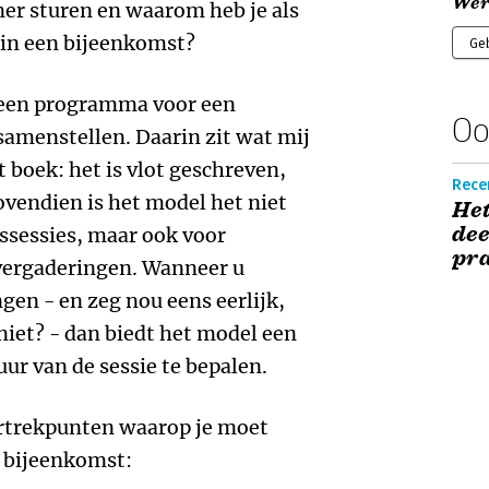
Wer
ner sturen en waarom heb je als
 in een bijeenkomst?
Ge
e een programma voor een
Oo
samenstellen. Daarin zit wat mij
 boek: het is vlot geschreven,
Recen
ovendien is het model het niet
He
dee
gssessies, maar ook voor
pra
vergaderingen. Wanneer u
en - en zeg nou eens eerlijk,
niet? - dan biedt het model een
ur van de sessie te bepalen.
ertrekpunten waarop je moet
e bijeenkomst: