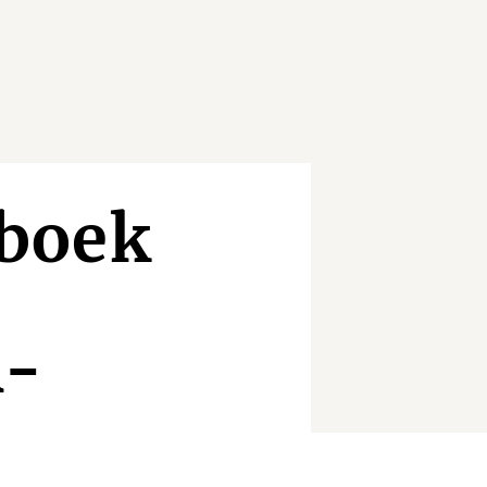
boek
R-