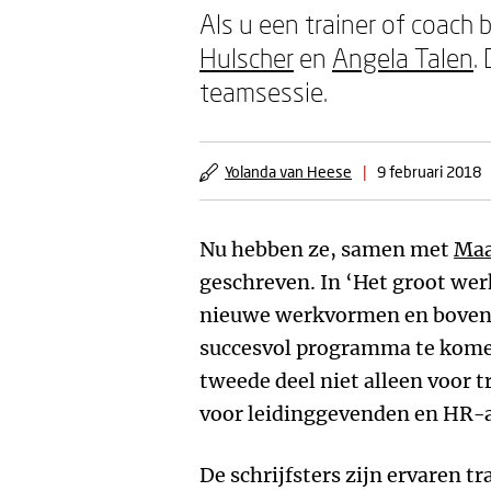
Als u een trainer of coach
Hulscher
en
Angela Talen
.
teamsessie.
Yolanda van Heese
|
9 februari 2018
Nu hebben ze, samen met
Maa
geschreven. In ‘Het groot we
nieuwe werkvormen en bovend
succesvol programma te komen.
tweede deel niet alleen voor t
voor leidinggevenden en HR-a
De schrijfsters zijn ervaren tr