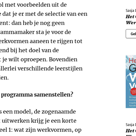
ol met voorbeelden uit de
Sasja 
 dat je er met de selectie van een
Het
ent: dan heb je nog geen
Wer
grammamaker sta je voor de
Ge
erkvormen aaneen te rijgen tot
nd bij het doel van de
 je wilt oproepen. Bovendien
erlei verschillende leerstijlen
den.
ol programma samenstellen?
rs een model, de zogenaamde
 uitwerken krijg je een korte
Sasja 
deel 1: wat zijn werkvormen, op
Het