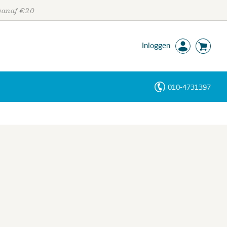
 vanaf €20
Inloggen
010-4731397
Personen
Trefwoorden