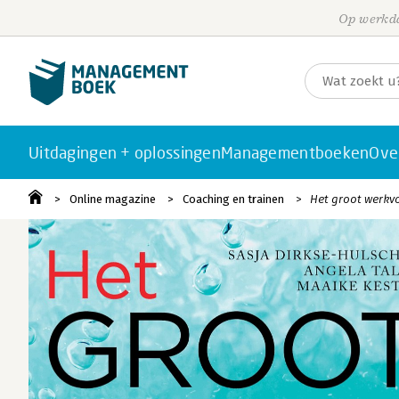
Op werkda
Uitdagingen + oplossingen
Managementboeken
Ove
Online magazine
Coaching en trainen
Het groot werkvo