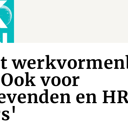
ot werkvormen
 'Ook voor
gevenden en H
s'