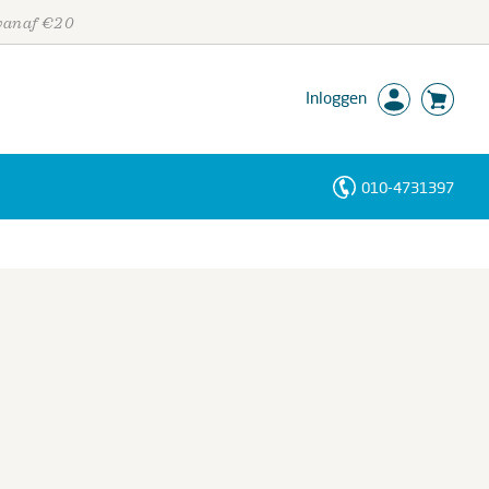
 vanaf €20
Inloggen
010-4731397
Personen
Trefwoorden