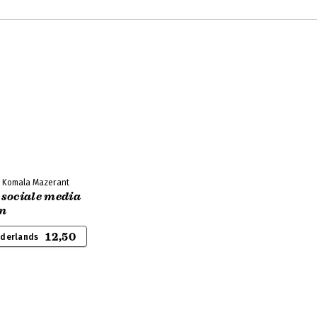
, Komala Mazerant
sociale media
en
12,50
ederlands