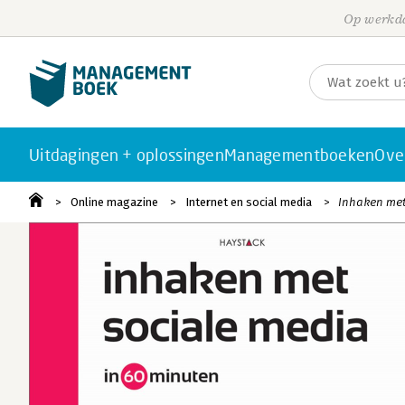
Op werkda
Uitdagingen + oplossingen
Managementboeken
Ove
Online magazine
Internet en social media
Inhaken met