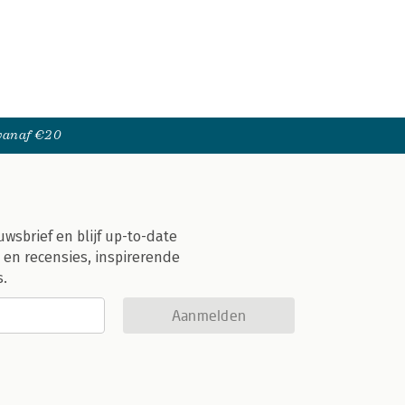
 vanaf €20
uwsbrief en blijf up-to-date
 en recensies, inspirerende
s.
Aanmelden