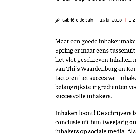
Gabriëlle de Sain
|
16 juli 2018
|
1-2
Maar een goede inhaker maken
Spring er maar eens tussenuit
het vlot geschreven Inhaken 
van
Thijs Waardenburg
en
Kom
factoren het succes van inhake
belangrijkste ingrediënten v
succesvolle inhakers.
Inhaken loont! De schrijvers 
conclusie uit hun tweejarig 
inhakers op sociale media. Als