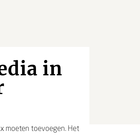
edia in
r
 mix moeten toevoegen. Het