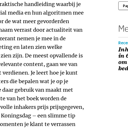
aktische handleiding waarbij je
Pa
cial media en hun algoritmen mee
voor de wat meer gevorderden
Me
naam verrast door actualiteit van
zerant nemen je mee in de
Recen
ting en laten zien welke
Inh
zien zijn. De meest opvallende is
in 
om 
a relevante content, gaan we van
be
verdienen. Je leert hoe je kunt
ers die bepalen wat je op je
 je daar gebruik van maakt met
elte van het boek worden de
svolle inhakers prijs prijsgegeven,
Koningsdag – een slimme tip
omenten je klant te verrassen