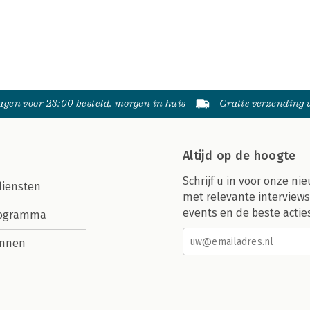
gen voor 23:00 besteld, morgen in huis
Gratis verzending
Altijd op de hoogte
Schrijf u in voor onze nie
diensten
met relevante interviews
events en de beste actie
rogramma
nnen