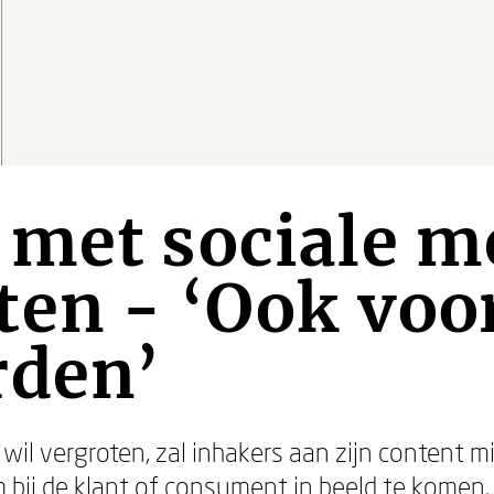
met sociale m
en - ‘Ook voo
rden’
k wil vergroten, zal inhakers aan zijn content
 bij de klant of consument in beeld te komen.