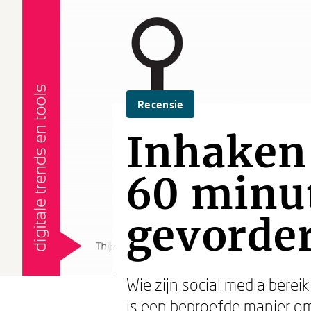
Recensie
Inhaken 
60 minut
gevorde
Wie zijn social media berei
is een beproefde manier om