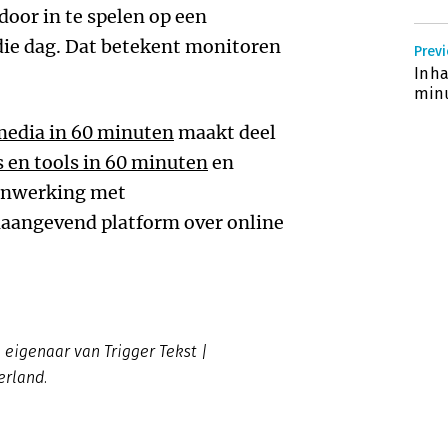
oor in te spelen op een
die dag. Dat betekent monitoren
Prev
Inha
min
media in 60 minuten
maakt deel
s en tools in 60 minuten
en
enwerking met
aangevend platform over online
n eigenaar van Trigger Tekst |
rland.