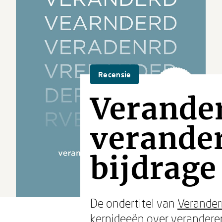
Recensie
Verand
verander
bijdrage
De ondertitel van
Verande
kernideeën over veranderen