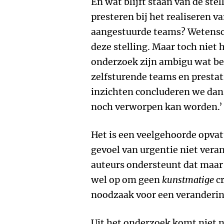
En wat blijft staan van de ste
presteren bij het realiseren 
aangestuurde teams? Wetensc
deze stelling. Maar toch niet 
onderzoek zijn ambigu wat bet
zelfsturende teams en prestat
inzichten concluderen we dan 
noch verworpen kan worden.’
Het is een veelgehoorde opva
gevoel van urgentie niet vera
auteurs ondersteunt dat maar
wel op om geen
kunstmatige
cr
noodzaak voor een veranderin
Uit het onderzoek komt niet 