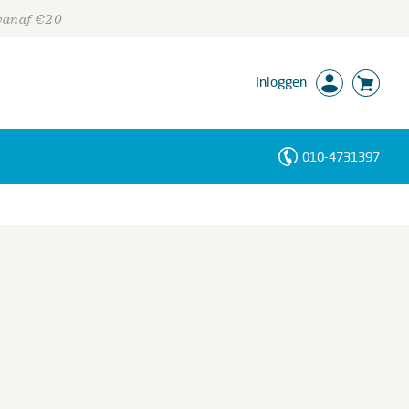
 vanaf €20
Inloggen
010-4731397
Personen
Trefwoorden