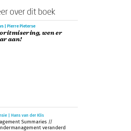
er over dit boek
s | Pierre Pieterse
oritmisering, wen er
ar aan!
sie | Hans van der Klis
agement Summaries //
andermanagement veranderd