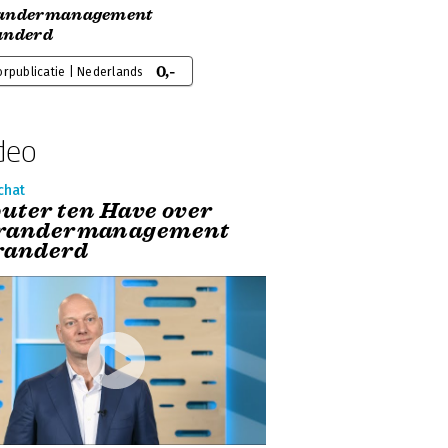
andermanagement
anderd
0,-
rpublicatie | Nederlands
deo
chat
uter ten Have over
randermanagement
randerd