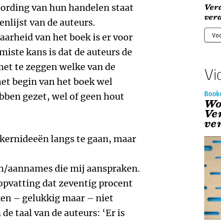
oording van hun handelen staat
Ver
ver
enlijst van de auteurs.
arheid van het boek is er voor
Voo
miste kans is dat de auteurs de
 met te zeggen welke van de
Vi
het begin van het boek wel
Book
ebben gezet, wel of geen hout
Wo
Ve
ve
8 kernideeën langs te gaan, maar
n/aannames die mij aanspraken.
 opvatting dat zeventig procent
en – gelukkig maar – niet
de taal van de auteurs: ‘Er is