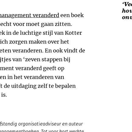
‘V
ho
management veranderd
een boek
onv
 echt voor moet gaan zitten.
k in de luchtige stijl van Kotter
 zich zorgen maken over het
oeten veranderen. En ook vindt de
jtjes van ‘zeven stappen bij
ment veranderd geeft op
en in het veranderen van
ft de uitdaging zelf te bepalen
is.
lfstandig organisatieadviseur en auteur
anagementboeken. Tot voor kort werkte