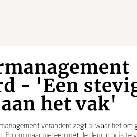
ermanagement
d - 'Een stevi
 aan het vak'
rmanagement veranderd
zegt al waar het om 
. En om maar meteen met de deur in huis te va