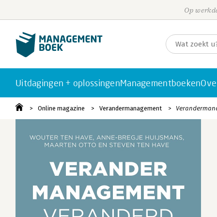
Op werkda
Uitdagingen + oplossingen
Managementboeken
Ove
Online magazine
Verandermanagement
Verandermanag