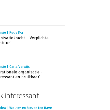
sie | Rudy Kor
nisatiekracht - ‘Verplichte
ratuur’
sie | Carla Verwijs
rrationele organisatie -
eressant en bruikbaar’
k interessant
view | Wouter en Steven ten Have