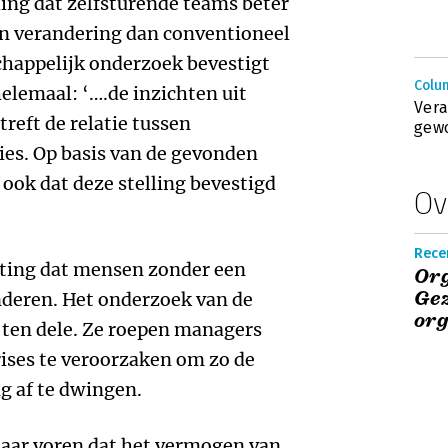
lling dat zelfsturende teams beter
van verandering dan conventioneel
happelijk onderzoek bevestigt
Colum
helemaal: ‘….de inzichten uit
Vera
reft de relatie tussen
gew
ies. Op basis van de gevonden
ook dat deze stelling bevestigd
Ov
Rece
tting dat mensen zonder een
Org
Ge
nderen. Het onderzoek van de
org
 ten dele. Ze roepen managers
ises te veroorzaken om zo de
g af te dwingen.
naar voren dat het vermogen van