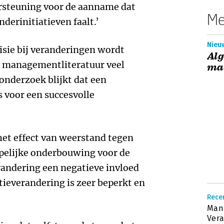
rsteuning voor de aanname dat
Me
nderinitiatieven faalt.’
Nieuw
visie bij veranderingen wordt
Alg
e managementliteratuur veel
ma
 onderzoek blijkt dat een
is voor een succesvolle
 het effect van weerstand tegen
pelijke onderbouwing voor de
randering een negatieve invloed
tieverandering is zeer beperkt en
Recen
Man
Ver