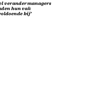
eel verandermanagers
uden hun vak
oldoende bij’