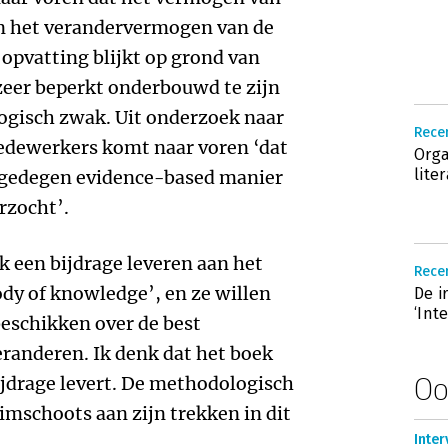
 het verandervermogen van de
 opvatting blijkt op grond van
eer beperkt onderbouwd te zijn
ogisch zwak. Uit onderzoek naar
Recen
dewerkers komt naar voren ‘dat
Orga
lite
n gedegen evidence-based manier
rzocht’.
k een bijdrage leveren aan het
Recen
y of knowledge’, en ze willen
De i
‘Int
eschikken over de best
eranderen. Ik denk dat het boek
Oo
ijdrage levert. De methodologisch
imschoots aan zijn trekken in dit
Inter