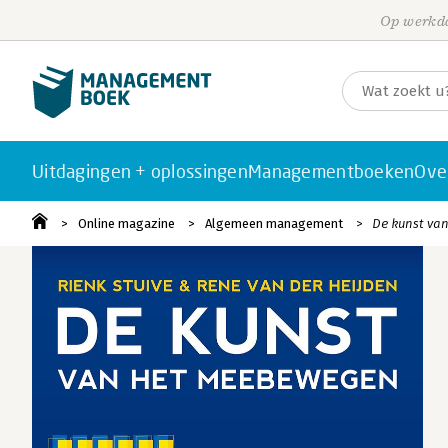
Op werkda
Uitdagingen + oplossingen
Managementboeken
Ove
Online magazine
Algemeen management
De kunst van