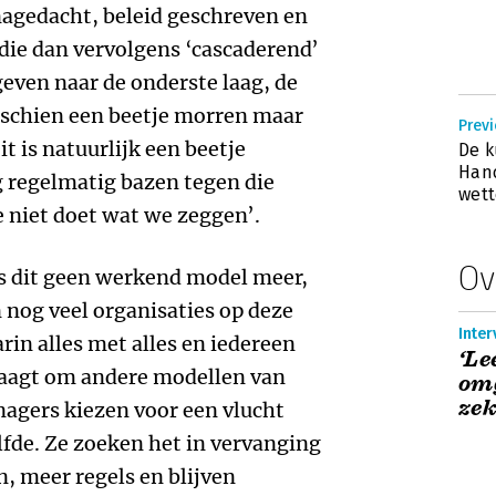
nagedacht, beleid geschreven en
ie dan vervolgens ‘cascaderend’
ven naar de onderste laag, de
schien een beetje morren maar
Previ
t is natuurlijk een beetje
De 
Hand
 regelmatig bazen tegen die
wett
e niet doet wat we zeggen’.
Ov
is dit geen werkend model meer,
 nog veel organisaties op deze
Inter
rin alles met alles en iedereen
‘Le
raagt om andere modellen van
omg
zek
agers kiezen voor een vlucht
lfde. Ze zoeken het in vervanging
, meer regels en blijven