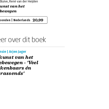
Stuive, René van der Heijden
unst van het
bewegen
20,99
bonden | Nederlands
er over dit boek
sie | Arjen Jager
kunst van het
bewegen - 'Veel
rkenbaars én
rassends'