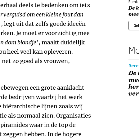
Rienk 
verhaal deels te bedenken om iets
De k
er verguisd om een kleine fout dan
mee
’, legt uit dat zelfs goede ideeën
Ge
erken. Je moet er voorzichtig mee
en dom blondje
’, maakt duidelijk
Me
u heel veel kan opleveren.
net zo goed als vrouwen,
Recen
De 
mee
he
meebewegen
een grote aanklacht
ver
de bedrijven waarbij het werk
 hiërarchische lijnen zoals wij
utie als normaal zien. Organisaties
piramides waar in de top de
t zeggen hebben. In de hogere