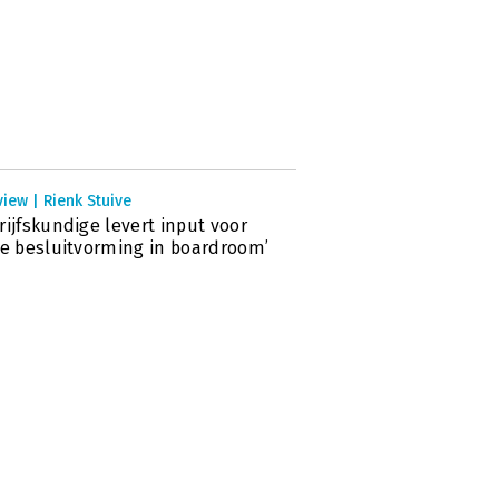
view | Rienk Stuive
rijfskundige levert input voor
te besluitvorming in boardroom’