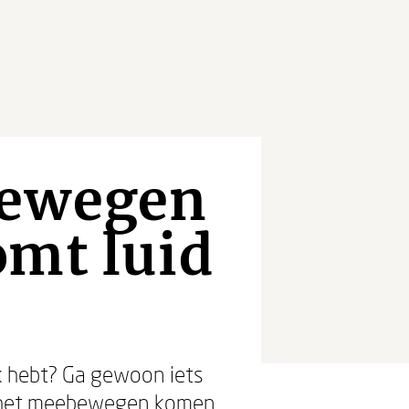
bewegen
omt luid
rk hebt? Ga gewoon iets
 het meebewegen
komen