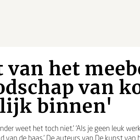
t van het mee
odschap van k
lijk binnen'
nder weet het toch niet.’ ‘Als je geen leuk we
ijd van de baas.’ De auteurs van
De kunst van