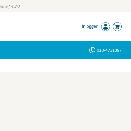
 vanaf €20
Inloggen
010-4731397
Personen
Trefwoorden