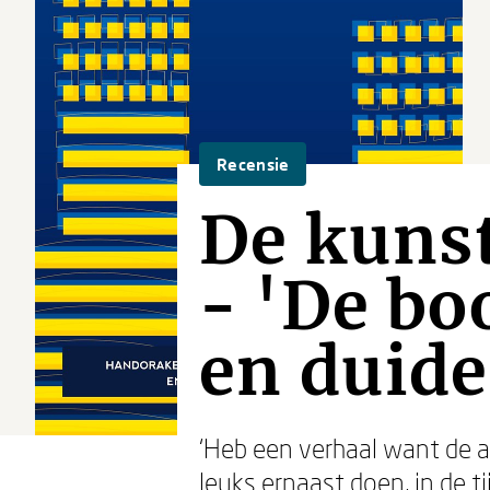
Recensie
De kuns
- 'De bo
en duide
‘Heb een verhaal want de a
leuks ernaast doen, in de t