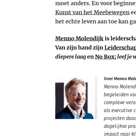
moet anders. En voor beginne
Kunst van het Meebewegen
ee
het echte leven aan toe kan g
Menno Molendijk
is leidersc
Van zijn hand zijn
Leiderschap
diepere laag
en
No Box
;
leef je
Over Menno Mol
Menno Molendij
begeleiden va
complexe veran
als executive c
projecten daa
dagelijkse pra
impact naar k