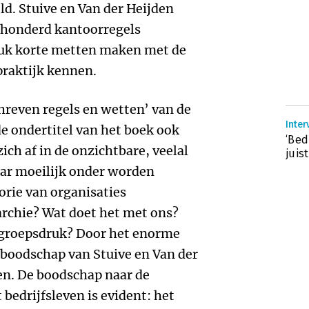
d. Stuive en Van der Heijden
ehonderd kantoorregels
tuk korte metten maken met de
praktijk kennen.
hreven regels en wetten’ van de
Inter
e ondertitel van het boek ook
‘Bed
ich af in de onzichtbare, veelal
juis
ar moeilijk onder worden
rie van organisaties
archie? Wat doet het met ons?
e groepsdruk? Door het enorme
 boodschap van Stuive en Van der
nen. De boodschap naar de
bedrijfsleven is evident: het