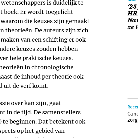
 wetenschappers is duidelijk te
‘25
t boek. Er wordt toegelicht
HRM
Nau
 waarom die keuzes zijn gemaakt
ze 
n theorieën. De auteurs zijn zich
t maken van een schifting er ook
 andere keuzes zouden hebben
er hele praktische keuzes.
theorieën in chronologische
aast de inhoud per theorie ook
d uit de verf komt.
sie over kan zijn, gaat
Recen
nt in de tijd. De samenstellers
Cano
zorg
 te beginnen. Dat betekent ook
spects op het gebied van