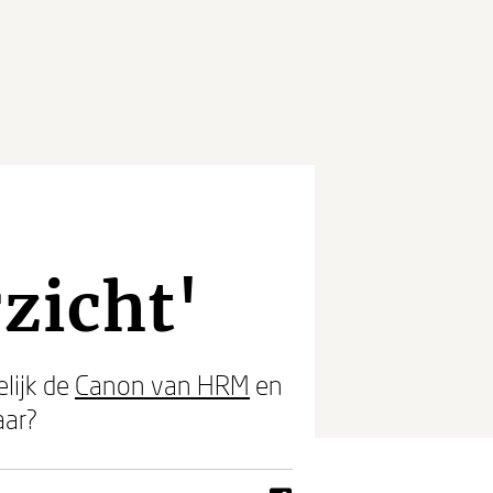
zicht'
lijk de
Canon van HRM
en
aar?