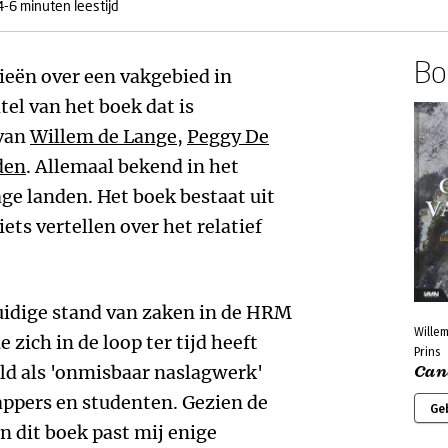
4-6 minuten leestijd
Boe
eën over een vakgebied in
tel van het boek dat is
 van
Willem de Lange
,
Peggy De
den
. Allemaal bekend in het
ge landen. Het boek bestaat uit
ets vertellen over het relatief
huidige stand van zaken in de HRM
Willem
e zich in de loop ter tijd heeft
Prins
ld als 'onmisbaar naslagwerk'
Can
appers en studenten. Gezien de
Ge
n dit boek past mij enige