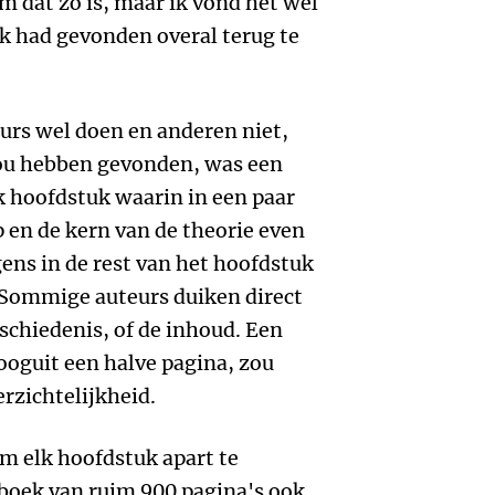
m dat zo is, maar ik vond het wel
uk had gevonden overal terug te
urs wel doen en anderen niet,
zou hebben gevonden, was een
lk hoofdstuk waarin in een paar
en de kern van de theorie even
ns in de rest van het hoofdstuk
 Sommige auteurs duiken direct
eschiedenis, of de inhoud. Een
ooguit een halve pagina, zou
rzichtelijkheid.
om elk hoofdstuk apart te
 boek van ruim 900 pagina's ook