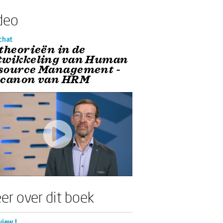
deo
chat
 theorieën in de
twikkeling van Human
source Management -
 canon van HRM
er over dit boek
view |