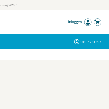
 vanaf €20
Inloggen
010-4731397
Personen
Trefwoorden