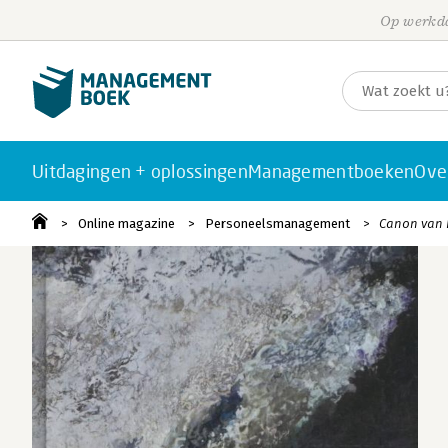
Op werkda
Uitdagingen + oplossingen
Managementboeken
Ove
Online magazine
Personeelsmanagement
Canon van H