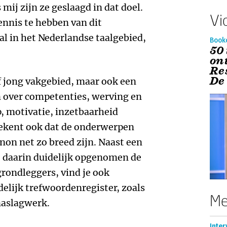
ij zijn ze geslaagd in dat doel.
Vi
ennis te hebben van dit
al in het Nederlandse taalgebied,
Book
50
on
Re
De
ef jong vakgebied, maar ook een
n over competenties, werving en
p, motivatie, inzetbaarheid
tekent ook dat de onderwerpen
non net zo breed zijn. Naast een
 daarin duidelijk opgenomen de
grondleggers, vind je ook
delijk trefwoordenregister, zoals
Me
naslagwerk.
Inter