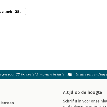
25,-
derlands
gen voor 23:00 besteld, morgen in huis
Gratis verzending
Altijd op de hoogte
Schrijf u in voor onze nie
diensten
met relevante interviews