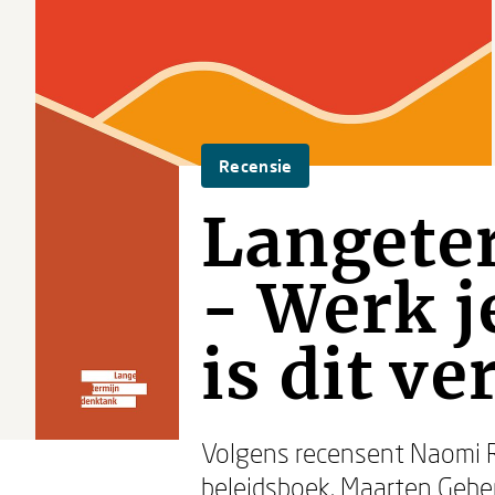
Recensie
Langete
- Werk j
is dit ve
Volgens recensent Naomi 
beleidsboek.
Maarten Geh