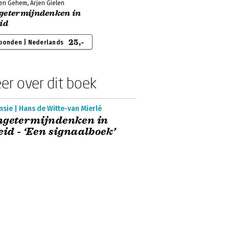
en Gehem, Arjen Gielen
getermijndenken in
id
25,-
bonden | Nederlands
er over dit boek
sie | Hans de Witte-van Mierlé
ngetermijndenken in
eid - ‘Een signaalboek’