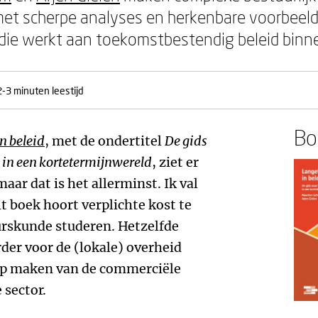
 met scherpe analyses en herkenbare voorbeeld
 die werkt aan toekomstbestendig beleid binn
2-3 minuten leestijd
Boe
n beleid
, met de ondertitel
De gids
 in een kortetermijnwereld
, ziet er
maar dat is het allerminst. Ik val
t boek hoort verplichte kost te
urskunde studeren. Hetzelfde
der voor de (lokale) overheid
ap maken van de commerciële
 sector.