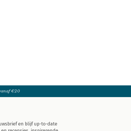
 vanaf €20
uwsbrief en blijf up-to-date
 en recensies, inspirerende