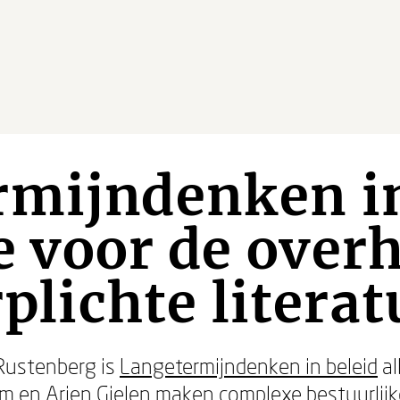
rmijndenken in
e voor de over
rplichte litera
Rustenberg is
Langetermijndenken in beleid
al
em
en
Arjen Gielen
maken complexe bestuurlij