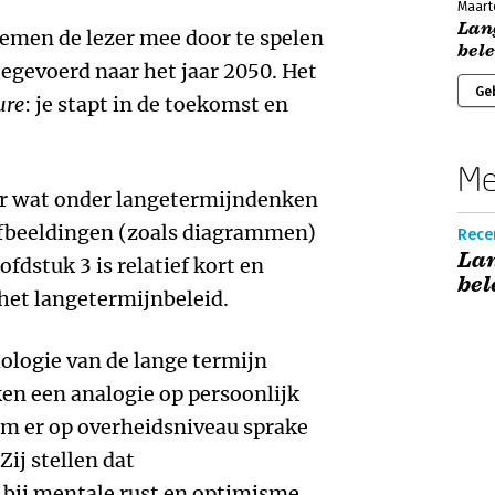
Maart
Lan
emen de lezer mee door te spelen
bele
eegevoerd naar het jaar 2050. Het
Ge
ure
: je stapt in de toekomst en
Me
ver wat onder langetermijndenken
 afbeeldingen (zoals diagrammen)
Recen
La
fdstuk 3 is relatief kort en
bel
het langetermijnbeleid.
ologie van de lange termijn
ken een analogie op persoonlijk
m er op overheidsniveau sprake
Zij stellen dat
 bij mentale rust en optimisme.