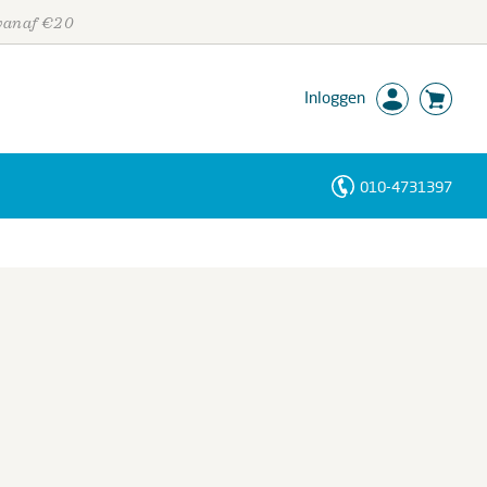
 vanaf €20
Inloggen
010-4731397
Personen
Trefwoorden