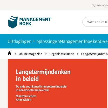
Op werkda
Uitdagingen + oplossingen
Managementboeken
Ove
Online magazine
Organisatiekunde
Langetermijndenken 