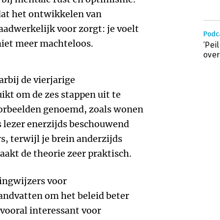
 dat het ontwikkelen van
adwerkelijk voor zorgt: je voelt
Podc
niet meer machteloos.
‘Pei
over
rbij de vierjarige
ikt om de zes stappen uit te
oorbeelden genoemd, zoals wonen
ls lezer enerzijds beschouwend
s, terwijl je brein anderzijds
aakt de theorie zeer praktisch.
tingwijzers voor
handvatten om het beleid beter
 vooral interessant voor