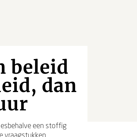
 beleid
heid, dan
tuur
lesbehalve een stoffig
ke vraagstukken