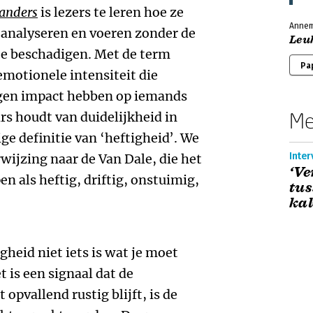
 anders
is lezers te leren hoe ze
Annem
analyseren en voeren zonder de
Leu
 te beschadigen. Met de term
Pa
emotionele intensiteit die
gen impact hebben op iemands
Me
rs houdt van duidelijkheid in
ge definitie van ‘heftigheid’. We
Inte
ijzing naar de Van Dale, die het
‘V
n als heftig, driftig, onstuimig,
tus
ka
heid niet iets is wat je moet
is een signaal dat de
 opvallend rustig blijft, is de