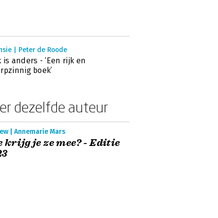
nsie | Peter de Roode
 is anders - ‘Een rijk en
rpzinnig boek’
er dezelfde auteur
iew | Annemarie Mars
 krijg je ze mee? - Editie
23