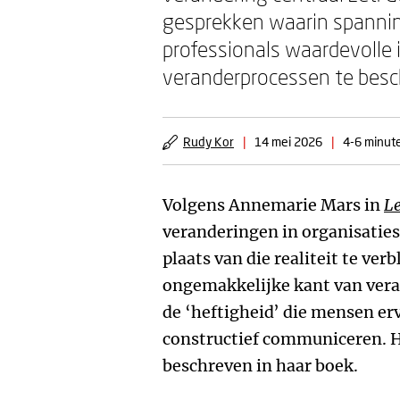
gesprekken waarin spanning
professionals waardevolle i
veranderprocessen te bes
Rudy Kor
|
14 mei 2026
|
4-6 minute
Volgens Annemarie Mars in
Le
veranderingen in organisaties 
plaats van die realiteit te ver
ongemakkelijke kant van veran
de ‘heftigheid’ die mensen er
constructief communiceren. Ho
beschreven in haar boek.