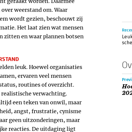
cht geraakt worden. Daarmee
n over weerstand om. Waar
eem wordt gezien, beschouwt zij
rmatie. Het laat zien wat mensen
Rece
n zitten en waar plannen botsen
Leuk
sche
RSTAND
Ov
elden leuk. Hoewel organisaties
framen, ervaren veel mensen
Prev
status, routines of overzicht.
Hoe
20
realistische verwachting.
 altijd een teken van onwil, maar
eid, angst, frustratie, cynisme
haar geen uitzonderingen, maar
ke reacties. De uitdaging ligt