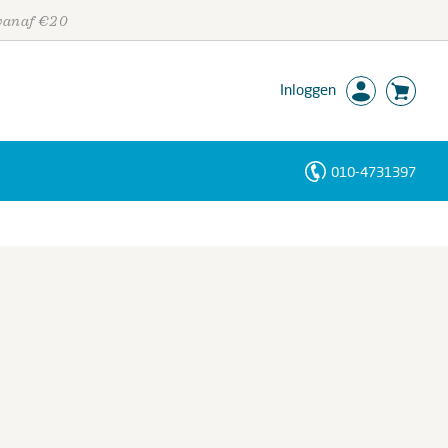
 vanaf €20
Inloggen
010-4731397
Personen
Trefwoorden