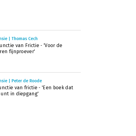
nsie | Thomas Cech
unctie van Frictie - 'Voor de
ren fijnproever'
nsie | Peter de Roode
unctie van frictie - 'Een boek dat
unt in diepgang'