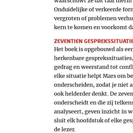
waarschuwt ze dat taal hierin e
Onduidelijke of verkeerde fo
vergroten of problemen verhul
kern te komen en voorkomt d
ZEVENTIEN GESPREKSSITUATI
Het boek is opgebouwd als een
herkenbare gesprekssituaties
gedrag en weerstand tot confli
elke situatie helpt Mars om b
onderscheiden, zodat je niet 
ook helderder denkt. De zeve
onderscheidt en die zij telken
analyseert, geven inzicht in 
sluit elk hoofdstuk of elke ge
de lezer.