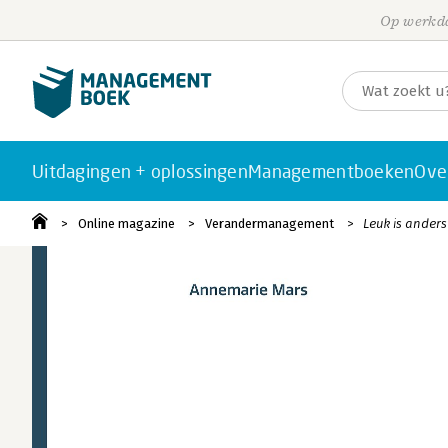
Op werkda
Uitdagingen + oplossingen
Managementboeken
Ove
Online magazine
Verandermanagement
Leuk is ander