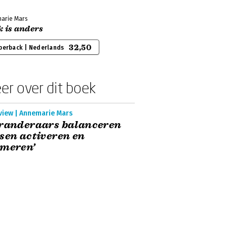
arie Mars
k is anders
32,50
perback | Nederlands
er over dit boek
rview | Annemarie Mars
eranderaars balanceren
sen activeren en
lmeren’