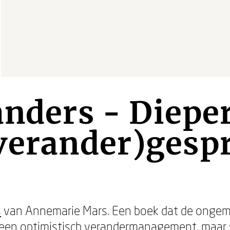
anders - Dieper
(verander)gesp
s
van Annemarie Mars. Een boek dat de ongema
 Geen optimistisch verandermanagement, maar