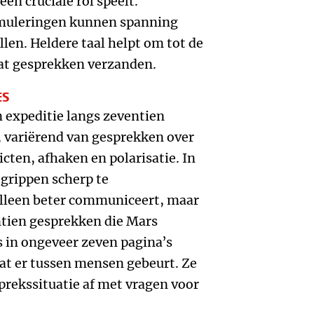
en cruciale rol speelt.
rmuleringen kunnen spanning
len. Heldere taal helpt om tot de
at gesprekken verzanden.
ES
 expeditie langs zeventien
, variërend van gesprekken over
cten, afhaken en polarisatie. In
egrippen scherp te
alleen beter communiceert, maar
ntien gesprekken die Mars
s in ongeveer zeven pagina’s
wat er tussen mensen gebeurt. Ze
sprekssituatie af met vragen voor