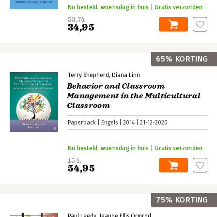
Nu besteld, woensdag in huis | Gratis verzonden
53,74
34,95
65% KORTING
Terry Shepherd
Diana Linn
Behavior and Classroom
Management in the Multicultural
Classroom
Paperback
Engels
2014
21-12-2020
Nu besteld, woensdag in huis | Gratis verzonden
154,-
54,95
75% KORTING
Paul Leedy
Jeanne Ellis Ormrod