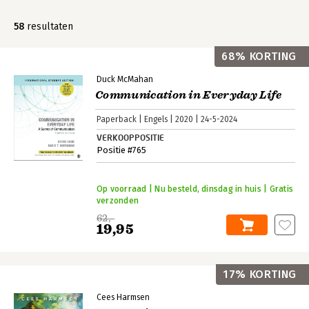
58
resultaten
Populaire producten
Personen
68% KORTING
Geen producten gevonden
Geen personen gevonden
Duck McMahan
Communication in Everyday Life
Paperback
Engels
2020
24-5-2024
Trefwoorden
VERKOOPPOSITIE
Geen trefwoorden gevonden
Positie #765
Op voorraad | Nu besteld, dinsdag in huis | Gratis
verzonden
62,-
19,95
17% KORTING
Cees Harmsen