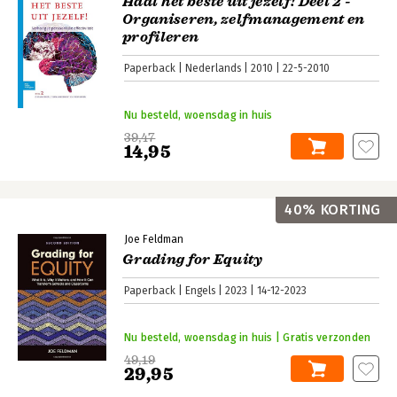
Haal het beste uit jezelf! Deel 2 -
Organiseren, zelfmanagement en
profileren
Paperback
Nederlands
2010
22-5-2010
Nu besteld, woensdag in huis
39,47
14,95
40% KORTING
Joe Feldman
Grading for Equity
Paperback
Engels
2023
14-12-2023
Nu besteld, woensdag in huis | Gratis verzonden
49,19
29,95