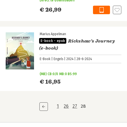
Direct te downloaden
€ 26,99
Marius Appelman
Rickshaw’s Journey
E-book - epub
(e-book)
E-Book
Engels
2024
28-6-2024
(MB) CB:0/0 MB:0 BS:99
€ 16,95
1
26
27
28