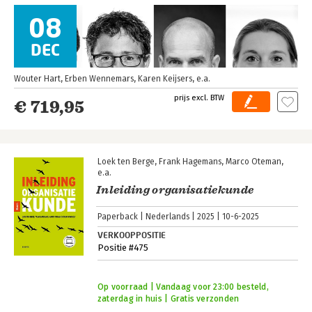
08
DEC
Wouter Hart
Erben Wennemars
Karen Keijsers
e.a.
€ 719,95
Loek ten Berge
Frank Hagemans
Marco Oteman
e.a.
Inleiding organisatiekunde
Paperback
Nederlands
2025
10-6-2025
VERKOOPPOSITIE
Positie #475
Op voorraad | Vandaag voor 23:00 besteld,
zaterdag in huis | Gratis verzonden