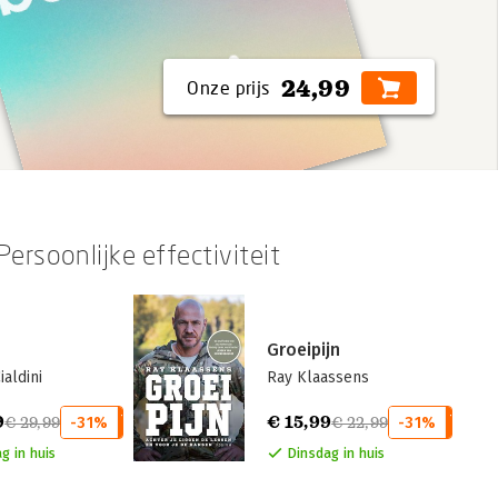
24,99
ersoonlijke effectiviteit
Groeipijn
ialdini
Ray Klaassens
9
€ 15,99
€ 29,99
-31%
€ 22,99
-31%
g in huis
Dinsdag in huis