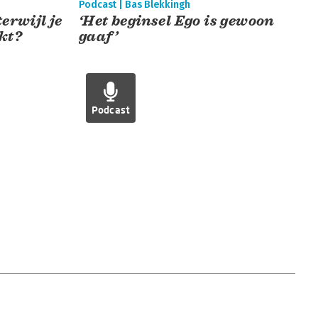
Podcast | Bas Blekkingh
terwijl je
‘Het beginsel Ego is gewoon
kt?
gaaf’
Podcast