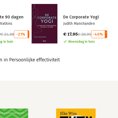
ste 90 dagen
De Corporate Yogi
Watkins
Judith Manshanden
9
€ 17,95
€ 24,99
-21%
€ 29,90
-40%
g in huis
Woensdag in huis
 in Persoonlijke effectiviteit