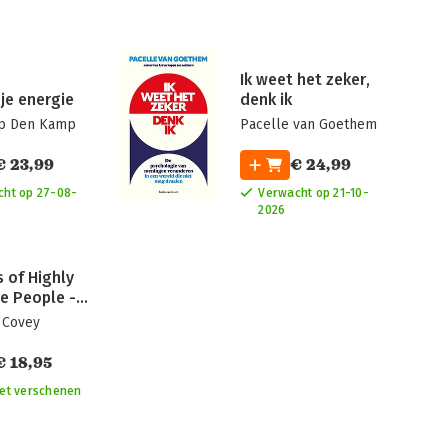
Ik weet het zeker,
 je energie
denk ik
p Den Kamp
Pacelle van Goethem
€ 23,99
€ 24,99
cht op 27-08-
Verwacht op 21-10-
2026
s of Highly
ve People -
al Workbook
 Covey
€ 18,95
iet verschenen