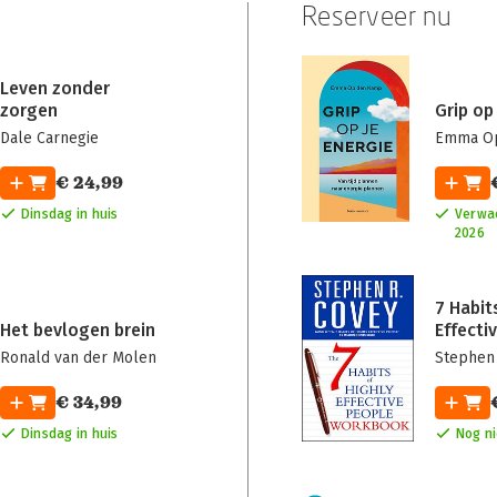
Reserveer nu
Leven zonder
zorgen
Grip op
Dale Carnegie
Emma O
€ 24,99
Dinsdag in huis
Verwa
2026
7 Habit
Het bevlogen brein
Effecti
Person
Ronald van der Molen
Stephen
€ 34,99
Dinsdag in huis
Nog n