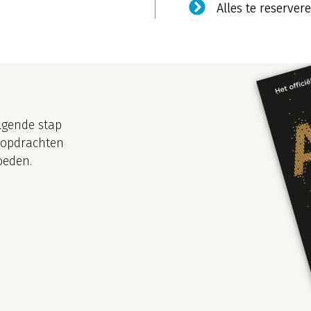
Alles te reservere
olgende stap
alopdrachten
oeden.