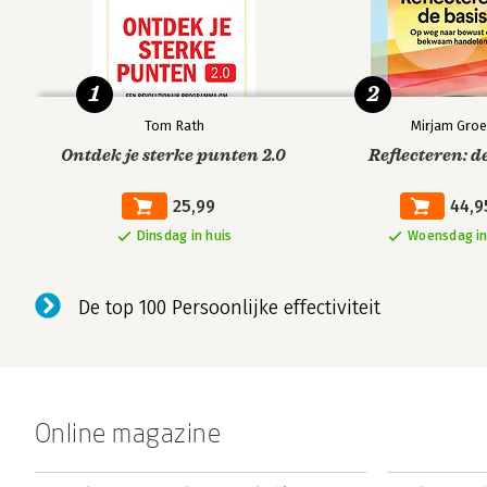
1
2
Tom Rath
Mirjam Gro
Ontdek je sterke punten 2.0
Reflecteren: d
25,99
44,9
Dinsdag in huis
Woensdag in
De top 100 Persoonlijke effectiviteit
Online magazine