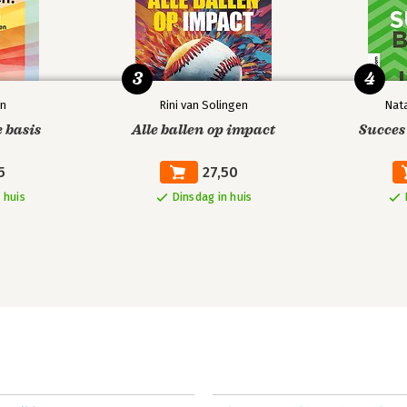
3
4
en
Rini van Solingen
Nata
e basis
Alle ballen op impact
Succes 
5
27,50
 huis
Dinsdag in huis