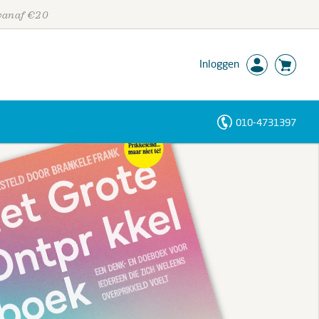
 vanaf €20
Inloggen
010-4731397
Personen
Trefwoorden