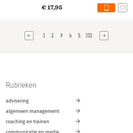
€ 17,95
1
2
3
4
5
113
Rubrieken
advisering
algemeen management
coaching en trainen
communicatie en media