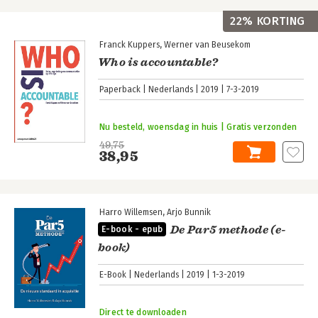
22% KORTING
Franck Kuppers
Werner van Beusekom
Who is accountable?
Paperback
Nederlands
2019
7-3-2019
Nu besteld, woensdag in huis | Gratis verzonden
49,75
38,95
Harro Willemsen
Arjo Bunnik
De Par5 methode (e-
E-book - epub
book)
E-Book
Nederlands
2019
1-3-2019
Direct te downloaden