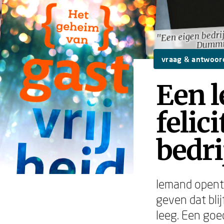
"Een eigen bedrij
"Een eigen bedrij
Dummi
Dummi
vraag & antwoor
Een l
felic
bedri
Iemand opent e
geven dat blij
leeg. Een goed