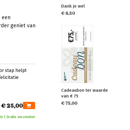
Dank je wel
€ 8,50
j een
rder geniet van
r stap helpt
licitatie
Cadeaubon ter waarde
van € 75
€ 75,00
€ 25,00
is | Gratis verzonden