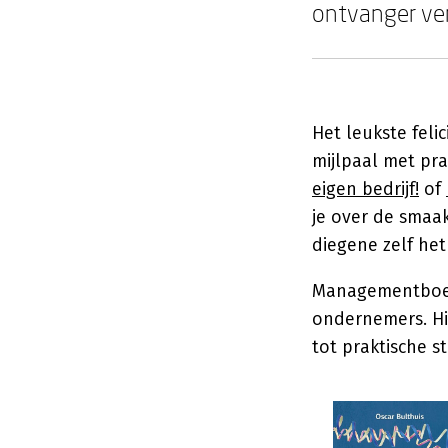
ontvanger ve
Het leukste feli
mijlpaal met pra
eigen bedrijf!
of
je over de smaa
diegene zelf het 
Managementboek 
ondernemers. Hie
tot praktische s