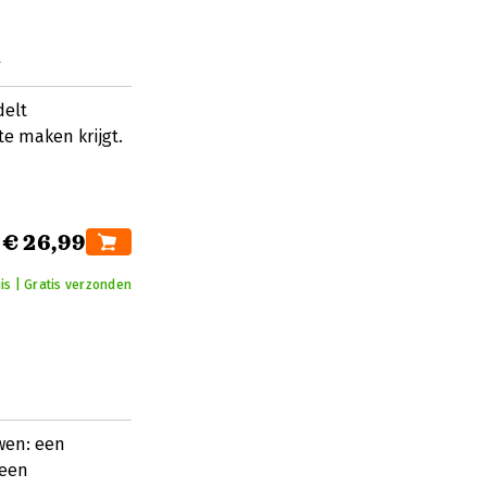
s
delt
e maken krijgt.
€ 26,99
is | Gratis verzonden
wen: een
 een