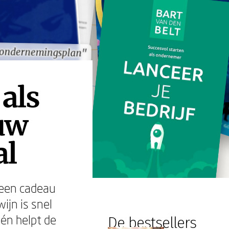
 ondernemingsplan"
 ondernemingsplan"
als
euw
al
t een cadeau
ijn is snel
 én helpt de
De bestsellers