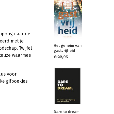
knipoog naar de
teerd met je
Het geheim van
dschap. Twijfel
gastvrijheid
 keuze waarmee
€ 22,95
aus voor
jke gifboekjes
Dare to dream