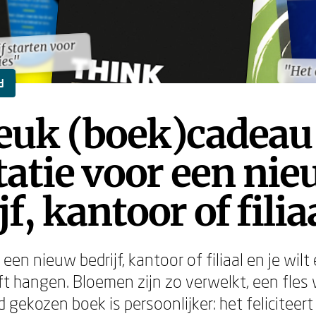
f starten voor
f starten voor
es"
es"
"Het
"Het
d
euk (boek)cadeau 
itatie voor een ni
jf, kantoor of filia
en nieuw bedrijf, kantoor of filiaal en je wil
ft hangen. Bloemen zijn zo verwelkt, een fles w
 gekozen boek is persoonlijker: het feliciteert