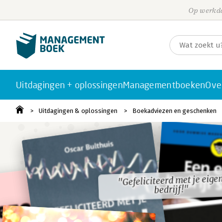
Op werkda
Uitdagingen + oplossingen
Managementboeken
Ove
Uitdagingen & oplossingen
Boekadviezen en geschenken
"Gefeliciteerd met je eige
"Gefeliciteerd met je eige
bedrijf!"
bedrijf!"