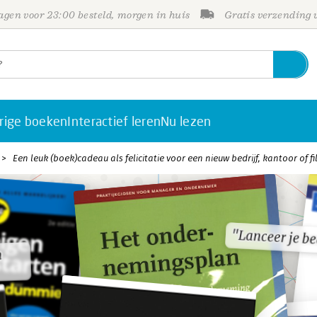
gen voor 23:00 besteld, morgen in huis
Gratis verzending
rige boeken
Interactief leren
Nu lezen
Een leuk (boek)cadeau als felicitatie voor een nieuw bedrijf, kantoor of fi
"Lanceer je be
"Lanceer je be
n
n