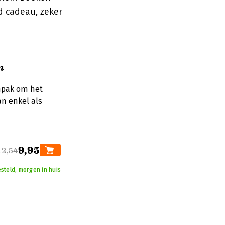
d cadeau, zeker
n
anpak om het
an enkel als
9,95
12,54
steld, morgen in huis