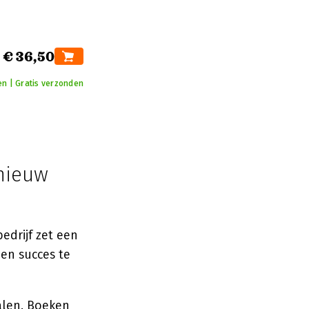
€ 36,50
en | Gratis verzonden
 nieuw
edrijf zet een
een succes te
alen. Boeken