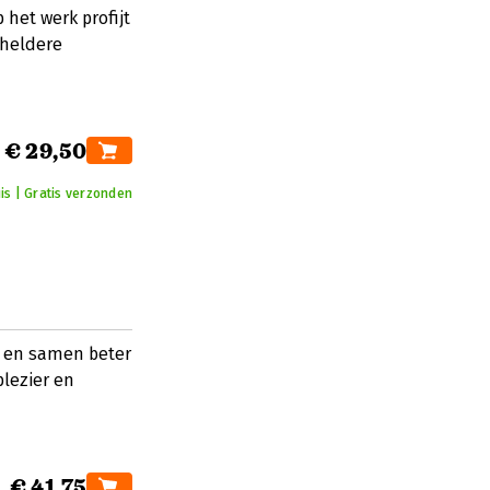
 het werk profijt
 heldere
€ 29,50
is | Gratis verzonden
n en samen beter
plezier en
€ 41,75