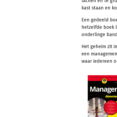
lachen en te gro
kast staan en ko
Een gedeeld boe
hetzelfde boek l
onderlinge band
Het geheim zit i
een managementb
waar iedereen op