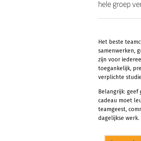
hele groep ve
Het beste teamc
samenwerken, gro
zijn voor iedere
toegankelijk, pr
verplichte studi
Belangrijk: geef
cadeau moet leu
teamgeest, commu
dagelijkse werk.