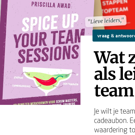
"Lieve leiders,"
"Lieve leiders,"
vraag & antwoor
Wat 
als l
team
Je wilt je te
cadeaubon. Ee
waardering to