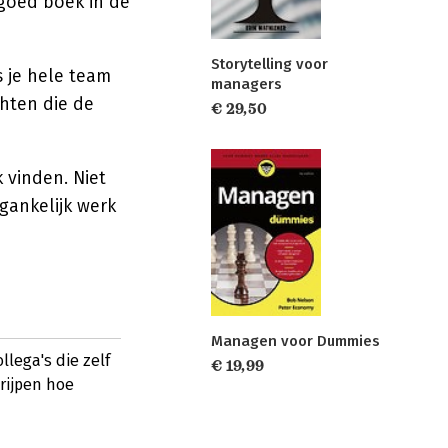
 goed boek in de
Storytelling voor
 je hele team
managers
chten die de
€ 29,50
 vinden. Niet
gankelijk werk
Managen voor Dummies
lega's die zelf
€ 19,99
rijpen hoe