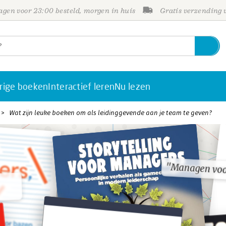
gen voor 23:00 besteld, morgen in huis
Gratis verzending
rige boeken
Interactief leren
Nu lezen
Wat zijn leuke boeken om als leidinggevende aan je team te geven?
"Managen vo
"Managen vo