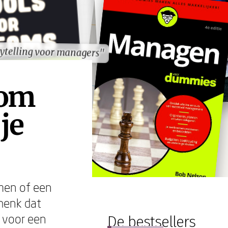
ytelling voor managers"
ytelling voor managers"
 om
je
emen of een
chenk dat
 voor een
De bestsellers