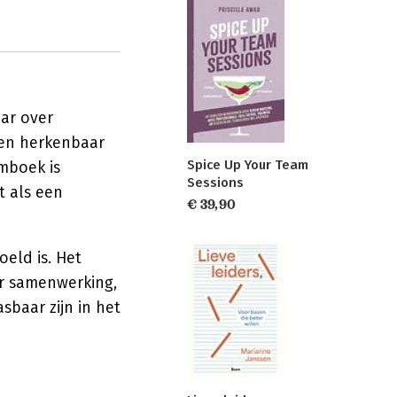
ar over
 en herkenbaar
Spice Up Your Team
amboek is
Sessions
t als een
€ 39,90
oeld is. Het
er samenwerking,
sbaar zijn in het