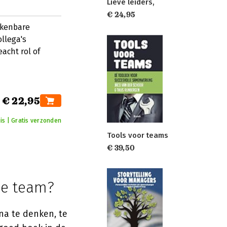
Lieve leiders,
€ 24,95
rkenbare
llega's
acht rol of
€ 22,95
is | Gratis verzonden
Tools voor teams
€ 39,50
je team?
na te denken, te