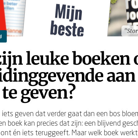
"Stor
"Stor
d
zijn leuke boeken
eidinggevende aan 
 te geven?
am iets geven dat verder gaat dan een bos blo
n boek kan precies dat zijn: een blijvend ges
ont én iets teruggeeft. Maar welk boek werkt