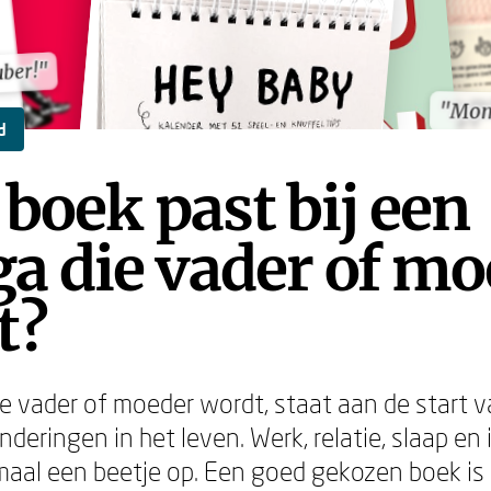
uber!"
uber!"
"Mom
"Mom
d
boek past bij een
ga die vader of m
t?
ie vader of moeder wordt, staat aan de start 
deringen in het leven. Werk, relatie, slaap en 
maal een beetje op. Een goed gekozen boek is