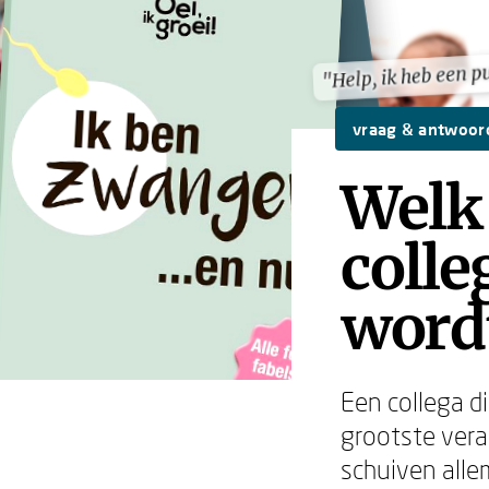
"Help, ik heb een p
"Help, ik heb een p
vraag & antwoor
Welk 
colle
word
Een collega d
grootste veran
schuiven alle