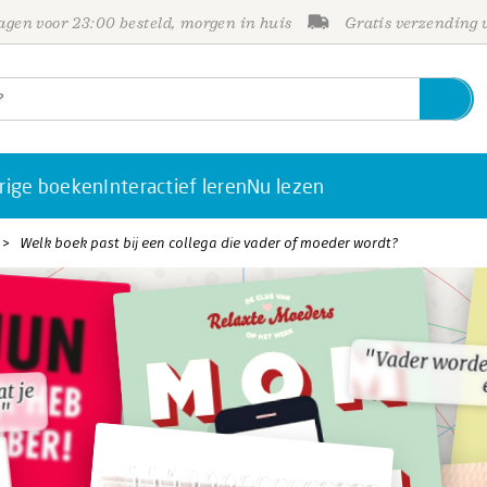
gen voor 23:00 besteld, morgen in huis
Gratis verzending
rige boeken
Interactief leren
Nu lezen
Welk boek past bij een collega die vader of moeder wordt?
"Vader worde
"Vader worde
t je
t je
n"
n"