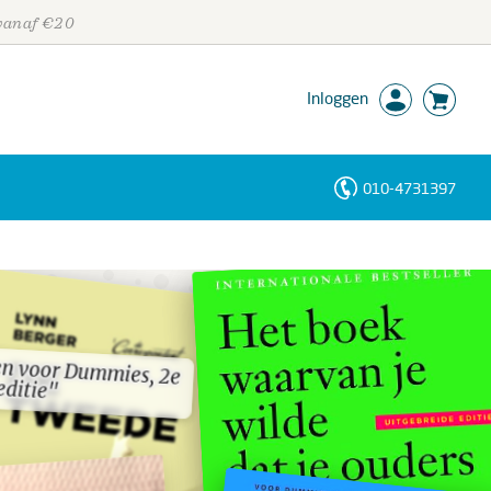
 vanaf €20
Inloggen
010-4731397
Personen
Trefwoorden
n voor Dummies, 2e
n voor Dummies, 2e
editie"
editie"