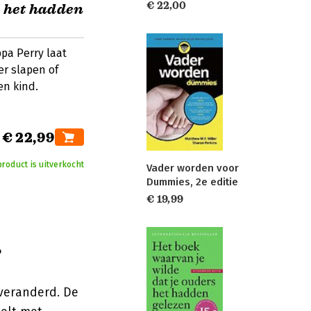
€ 22,00
s het hadden
pa Perry laat
er slapen of
en kind.
€ 22,99
product is uitverkocht
Vader worden voor
Dummies, 2e editie
€ 19,99
?
 veranderd. De