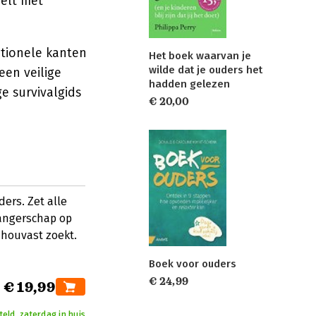
eelt met
motionele kanten
Het boek waarvan je
wilde dat je ouders het
een veilige
hadden gelezen
e survivalgids
€ 20,00
ers. Zet alle
wangerschap op
 houvast zoekt.
Boek voor ouders
€ 24,99
€ 19,99
teld, zaterdag in huis