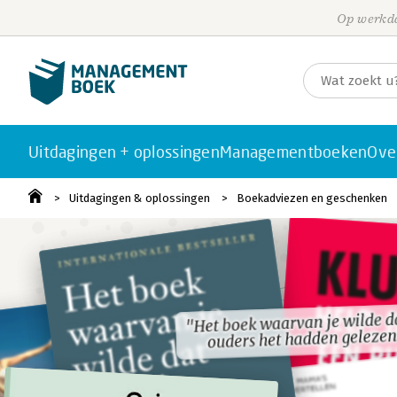
Op werkda
Uitdagingen + oplossingen
Managementboeken
Ove
Uitdagingen & oplossingen
Boekadviezen en geschenken
"Het boek waarvan je wilde da
"Het boek waarvan je wilde da
ouders het hadden geleze
ouders het hadden geleze