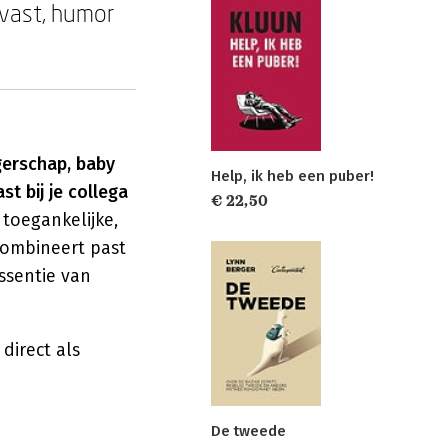
uvast, humor
gerschap, baby
Help, ik heb een puber!
t bij je collega
€ 22,50
toegankelijke,
combineert past
essentie van
direct als
De tweede