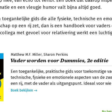
p mee, van echo tot verlof. Een boek dat daarop insp
matie en een vleugje humor valt bijna altijd goed.
en toegankelijke gids die alle fysieke, technische en e
hap op een rij zet, dan is een handboek voor vaders 
collega met gevoel voor relativering werkt een luchtig
Matthew M.F. Miller
Sharon Perkins
Vader worden voor Dummies, 2e editie
Een toegankelijke, praktische gids voor toekomstige vad
technische, fysieke en emotionele aspecten van de z
een rij, met de vader als uitgangspunt. Ideaal voor wie
Boek bekijken
Nu bes