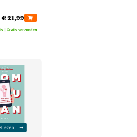
€ 21,99
is | Gratis verzonden
el lezen