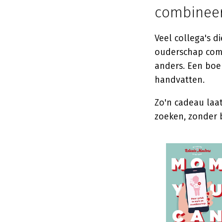
combineer
Veel collega's 
ouderschap comb
anders. Een boe
handvatten.
Zo'n cadeau laa
zoeken, zonder b