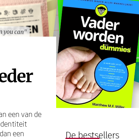
 you can"
 you can"
oeder
van een van de
identiteit
 dan een
De bestsellers