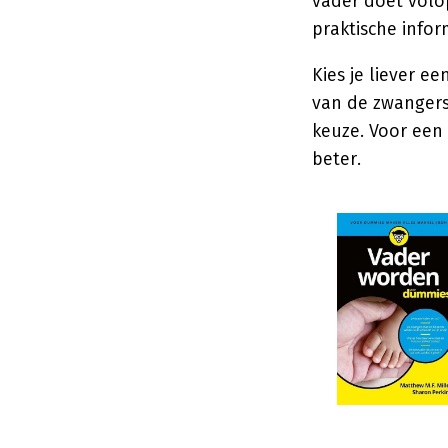
vader doet volo
praktische infor
Kies je liever e
van de zwangersc
keuze. Voor een 
beter.