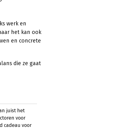
aks werk en
maar het kan ook
uwen en concrete
lans die ze gaat
n juist het
actoren voor
d cadeau voor