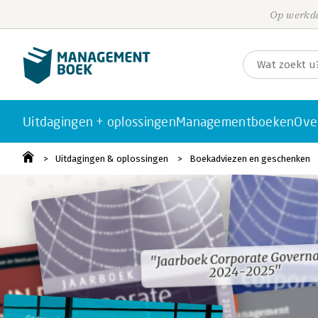
Op werkda
Uitdagingen + oplossingen
Managementboeken
Ove
Uitdagingen & oplossingen
Boekadviezen en geschenken
"Jaarboek Corporate Govern
"Jaarboek Corporate Govern
2024-2025"
2024-2025"