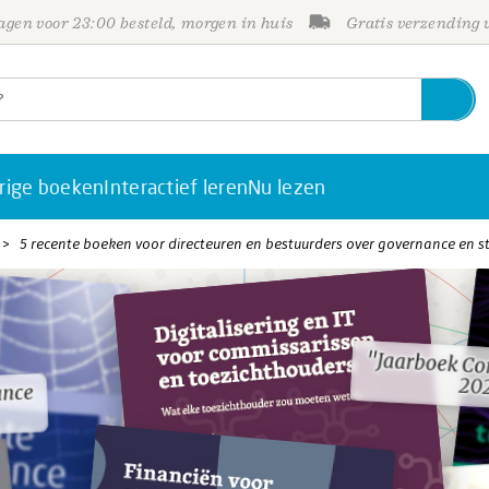
gen voor 23:00 besteld, morgen in huis
Gratis verzending
rige boeken
Interactief leren
Nu lezen
5 recente boeken voor directeuren en bestuurders over governance en s
"Jaarboek Co
"Jaarboek Co
20
20
ance
ance