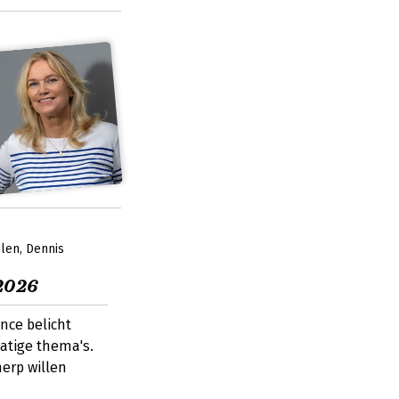
elen
Dennis
2026
nce belicht
atige thema's.
herp willen