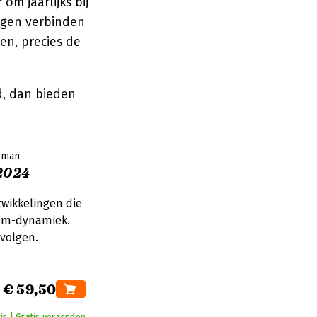
om jaarlijks bij
ragen verbinden
en, precies de
d, dan bieden
isman
2024
ntwikkelingen die
oom-dynamiek.
 volgen.
€ 59,50