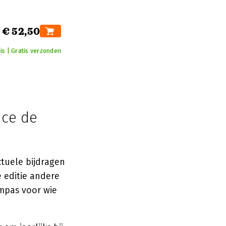
€ 52,50
is | Gratis verzonden
nce de
ctuele bijdragen
 editie andere
mpas voor wie