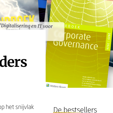
"Digitalisering en IT voor
commissarissen en
"Digitalisering en IT voor
commissarissen en
toezichthouders"
toezichthouders"
rders
p het snijvlak
De bestsellers