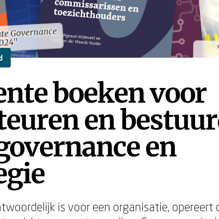
ate Governance
ate Governance
024"
024"
d
ente boeken voor
teuren en bestuu
 governance en
egie
twoordelijk is voor een organisatie, opereert o