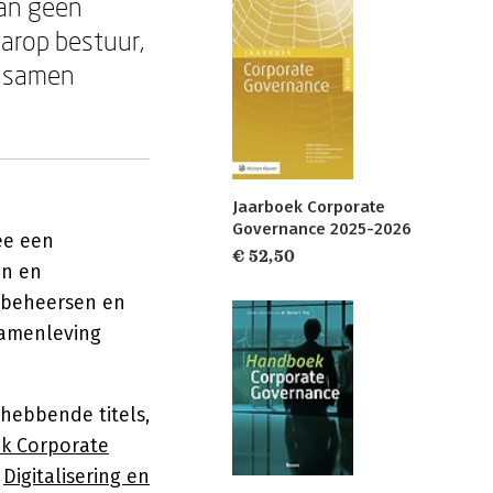
dan geen
aarop bestuur,
n samen
Jaarboek Corporate
Governance 2025-2026
ee een
€ 52,50
en en
s beheersen en
samenleving
ghebbende titels,
k Corporate
,
Digitalisering en