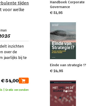
Handboek Corporate
rbulente tijden
Governance
it voor welke
€ 51,95
isman
2025
elt inzichten
n over de
jaarlijks bij te
Einde van strategie !?
€ 24,95
€ 54,00
uis | Gratis verzonden