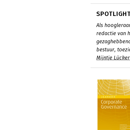
SPOTLIGHT:
Als hoogleraa
redactie van 
gezaghebbend
bestuur, toez
Mijntje Lücke