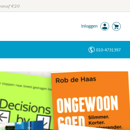
 vanaf €20
Inloggen
010-4731397
Personen
Trefwoorden