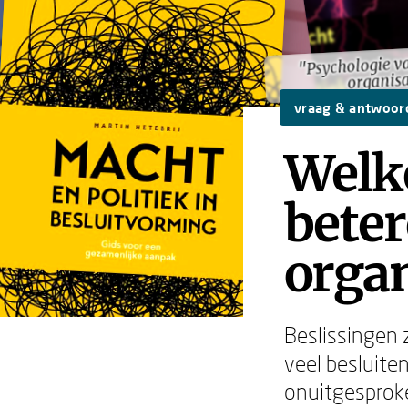
"Psychologie v
"Psychologie v
organisa
organisa
vraag & antwoor
Welke
beter
organ
Beslissingen 
veel besluite
onuitgesproke