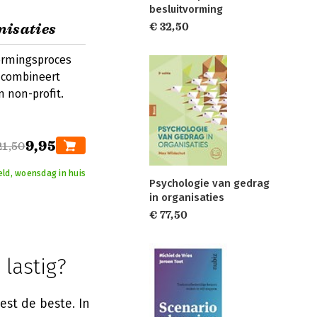
besluitvorming
nisaties
€ 32,50
ormingsproces
n combineert
n non-profit.
9,95
21,50
eld, woensdag in huis
Psychologie van gedrag
in organisaties
€ 77,50
 lastig?
est de beste. In