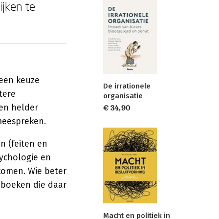
ijken te
 een keuze
De irrationele
tere
organisatie
een helder
€ 34,90
meespreken.
n (feiten en
ychologie en
komen. Wie beter
e boeken die daar
Macht en politiek in