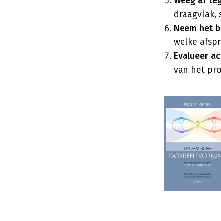
Weeg af teg
draagvlak, 
Neem het be
welke afsp
Evalueer ac
van het pro