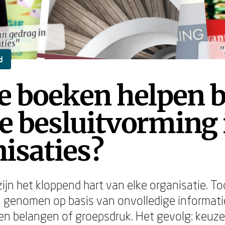
an gedrag in
an gedrag in
ties"
ties"
"
"
d
 boeken helpen b
e besluitvorming 
isaties?
zijn het kloppend hart van elke organisatie. T
n genomen op basis van onvolledige informati
n belangen of groepsdruk. Het gevolg: keuzes