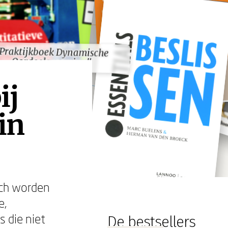
Praktijkboek Dynamische
Praktijkboek Dynamische
Oordeelsvorming"
Oordeelsvorming"
ij
in
och worden
e,
 die niet
De bestsellers