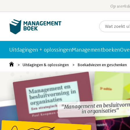
Op werkda
Uitdagingen + oplossingen
Managementboeken
Ove
Uitdagingen & oplossingen
Boekadviezen en geschenken
"Management en besluitvor
"Management en besluitvor
in organisaties"
in organisaties"