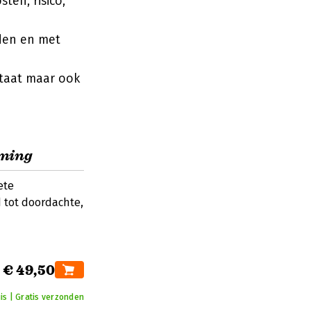
ten, risico,
den en met
ltaat maar ook
rming
ete
 tot doordachte,
€ 49,50
is | Gratis verzonden