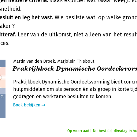
en heldere criteria.
Maak expliciet wat zwaar weegt: kos
snelheid.
sluit en leg het vast.
Wie besliste wat, op welke gron
raken?
hteraf.
Leer van de uitkomst, niet alleen van het resu
ces.
Martin van den Broek
Marjolein Thiebout
Praktijkboek Dynamische Oordeelsvo
Praktijkboek Dynamische Oordeelsvorming biedt concr
hulpmiddelen om als persoon én als groep in korte tijd
gedragen en werkzame besluiten te komen.
Boek bekijken
Op voorraad | Nu besteld, dinsdag in hu