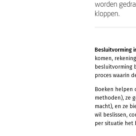
worden gedrag
kloppen.
Besluitvorming i
komen, rekening
besluitvorming 
proces waarin d
Boeken helpen o
methoden), ze g
macht), en ze b
wil beslissen, c
per situatie het 