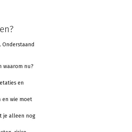
ten?
e. Onderstaand
en waarom nu?
etaties en
n en wie moet
t je alleen nog