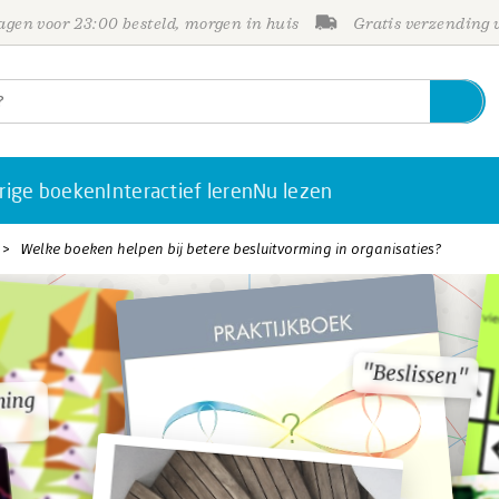
gen voor 23:00 besteld, morgen in huis
Gratis verzending
rige boeken
Interactief leren
Nu lezen
Welke boeken helpen bij betere besluitvorming in organisaties?
"Beslissen"
"Beslissen"
ming
ming