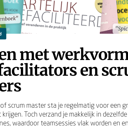
lenboek"
lenboek"
"Spi
"Spi
d
en met werkvor
facilitators en sc
ers
r of scrum master sta je regelmatig voor een gr
krijgen. Toch verzand je makkelijk in dezelfde
nes, waardoor teamsessies vlak worden en en