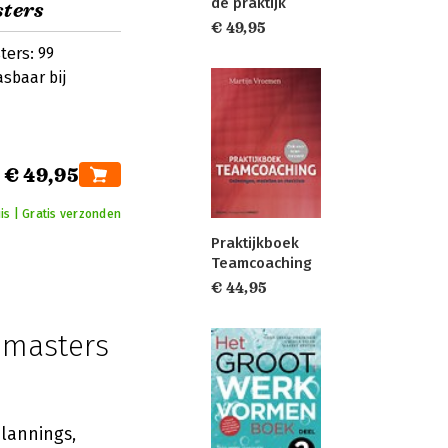
de praktijk
sters
€ 49,95
ters: 99
sbaar bij
€ 49,95
uis | Gratis verzonden
Praktijkboek
Teamcoaching
€ 44,95
 masters
lannings,