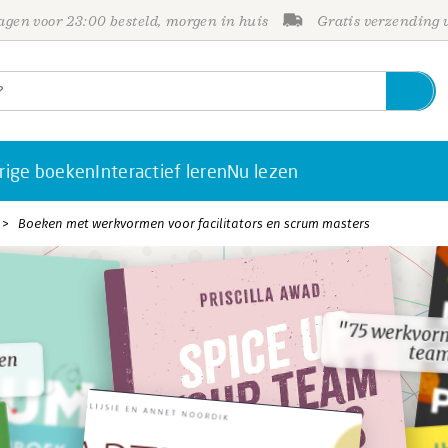
gen voor 23:00 besteld, morgen in huis
Gratis verzending
rige boeken
Interactief leren
Nu lezen
Boeken met werkvormen voor facilitators en scrum masters
"75 werkvorm
"75 werkvorm
team
team
 en
 en