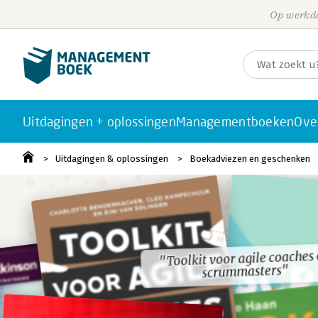
Op werkda
Uitdagingen + oplossingen
Managementboeken
Ove
Uitdagingen & oplossingen
Boekadviezen en geschenken
"Toolkit voor agile coaches
"Toolkit voor agile coaches
scrummasters"
scrummasters"