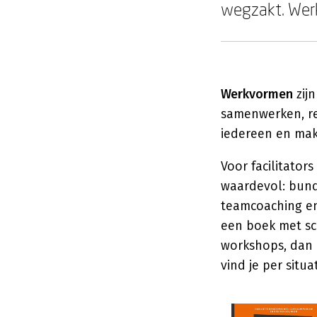
wegzakt. Werk
Werkvormen
zij
samenwerken, ref
iedereen en mak
Voor facilitato
waardevol: bund
teamcoaching en 
een boek met sc
workshops, dan 
vind je per situa