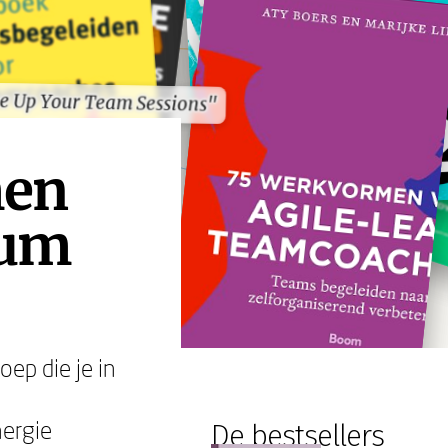
ce Up Your Team Sessions"
ce Up Your Team Sessions"
men
rum
oep die je in
ergie
De bestsellers