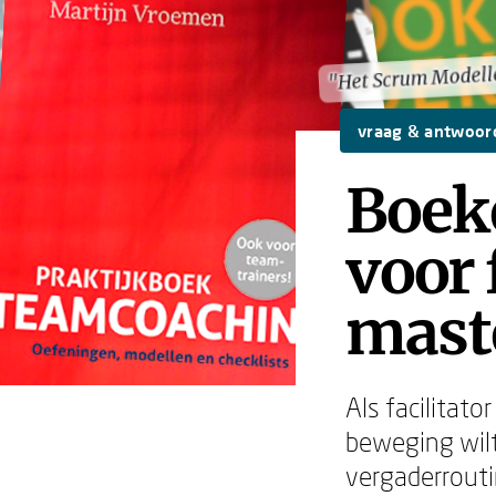
"Het Scrum Model
"Het Scrum Model
vraag & antwoor
Boek
voor 
mast
Als facilitato
beweging wilt 
vergaderrouti