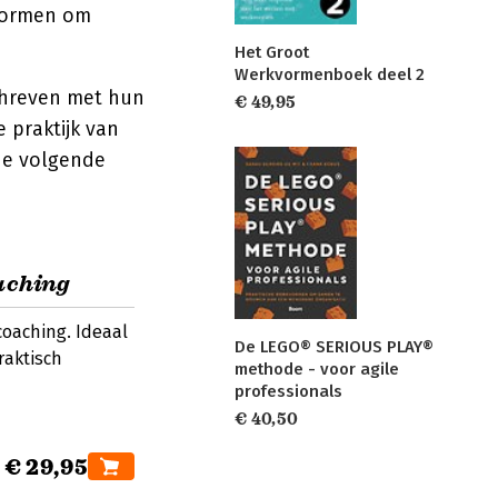
rkvormen om
Het Groot
Werkvormenboek deel 2
chreven met hun
€ 49,95
 praktijk van
 de volgende
aching
coaching. Ideaal
De LEGO® SERIOUS PLAY®
raktisch
methode - voor agile
professionals
€ 40,50
€ 29,95