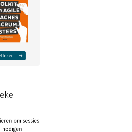
el lezen
ieke
ieren om sessies
n nodigen