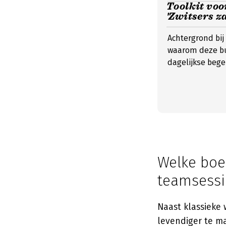
Toolkit voo
'Zwitsers z
Achtergrond bij
waarom deze bu
dagelijkse bege
Welke boe
teamsessi
Naast klassieke
levendiger te m