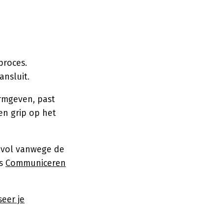
proces.
ansluit.
rmgeven, past
en grip op het
vol vanwege de
is
Communiceren
eer je