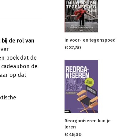
bij de rol van
In voor- en tegenspoed
€ 37,50
over
en boek dat de
en cadeaubon de
haar op dat
ktische
Reorganiseren kun je
leren
€ 49,50