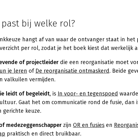
past bij welke rol?
nkkeuze hangt af van waar de ontvanger staat in het 
erzicht per rol, zodat je het boek kiest dat werkelijk a
evende of projectleider
die een reorganisatie moet vo
un je leren
of
De reorganisatie ontmaskerd
. Beide gev
n valkuilen vermijden.
ie leidt of begeleidt
, is
In voor- en tegenspoed
waarde
ultuur. Gaat het om communicatie rond de fusie, dan 
 gerichte keuze.
d of medezeggenschapper
zijn
OR en fusies
en
Reorganis
ap
praktisch en direct bruikbaar.