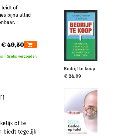
leidt of
s bijna altijd
enbaar.
€ 49,50
is | Gratis verzonden
Bedrijf te koop
€ 24,99
en
elijk of te
 biedt tegelijk