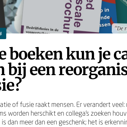
"De 
"De 
d
e boeken kun je c
 bij een reorganis
sie?
tie of fusie raakt mensen. Er verandert veel: 
ms worden herschikt en collega's zoeken houv
is dan meer dan een geschenk; het is erkenni