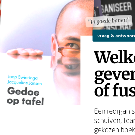
"In goede banen"
"In goede banen"
vraag & antwoor
Welk
geven
of fu
Een reorganisa
schuiven, tea
gekozen boek 