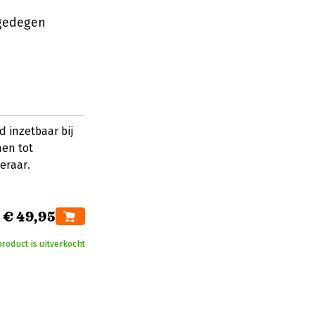
n gedegen
d inzetbaar bij
men tot
eraar.
€ 49,95
product is uitverkocht