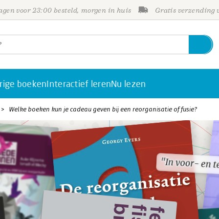
gen voor 23:00 besteld, morgen in huis
Gratis verzending
rige boeken
Interactief leren
Nu lezen
Welke boeken kun je cadeau geven bij een reorganisatie of fusie?
"In voor- en 
"In voor- en 