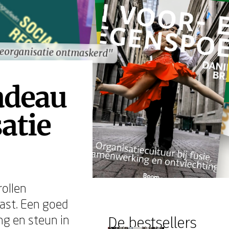
reorganisatie ontmaskerd"
reorganisatie ontmaskerd"
adeau
atie
rollen
ast. Een goed
ng en steun in
De bestsellers