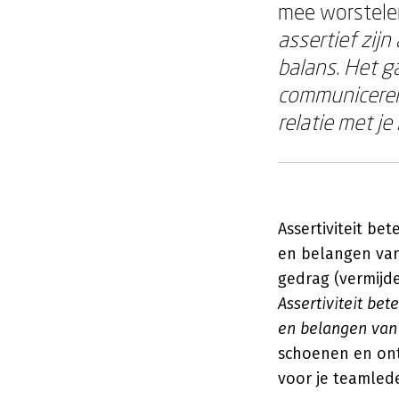
mee worstelen.
assertief zij
balans. Het g
communiceren
relatie met j
Assertiviteit b
en belangen van
gedrag (vermijd
Assertiviteit be
en belangen van
schoenen en ontw
voor je teamled