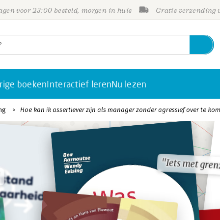
gen voor 23:00 besteld, morgen in huis
Gratis verzending
rige boeken
Interactief leren
Nu lezen
ng
Hoe kan ik assertiever zijn als manager zonder agressief over te ko
"Iets met gren
"Iets met gren
"
"