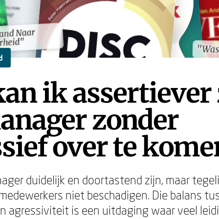
and Naar
and Naar
rheid"
rheid"
"Was 
"Was 
d
an ik assertiever 
manager zonder
sief over te kome
nager duidelijk en doortastend zijn, maar tegeli
e medewerkers niet beschadigen. Die balans tu
en agressiviteit is een uitdaging waar veel le