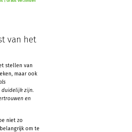
is | Gratis verzonden
st van het
t stellen van
oeken, maar ook
als
uidelijk zijn.
vertrouwen en
oe niet zo
 belangrijk om te