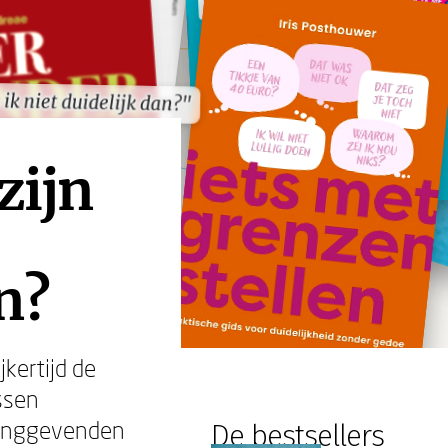
ik niet duidelijk dan?"
ik niet duidelijk dan?"
zijn
n?
jkertijd de
ssen
idinggevenden
De bestsellers