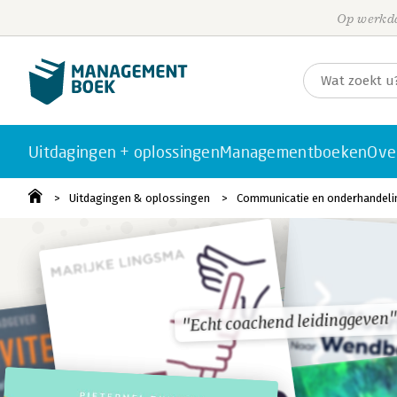
Op werkda
Uitdagingen + oplossingen
Managementboeken
Ove
Uitdagingen & oplossingen
Communicatie en onderhandeli
"Echt coachend leidinggeven
"Echt coachend leidinggeven