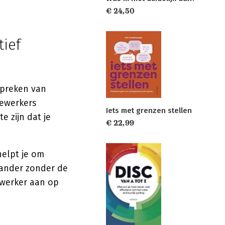
€ 24,50
tief
spreken van
dewerkers
Iets met grenzen stellen
e zijn dat je
€ 22,99
helpt je om
 ander zonder de
dewerker aan op