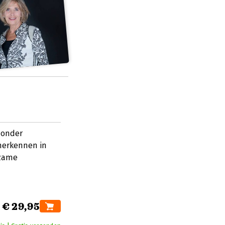
zonder
herkennen in
rzame
€ 29,95