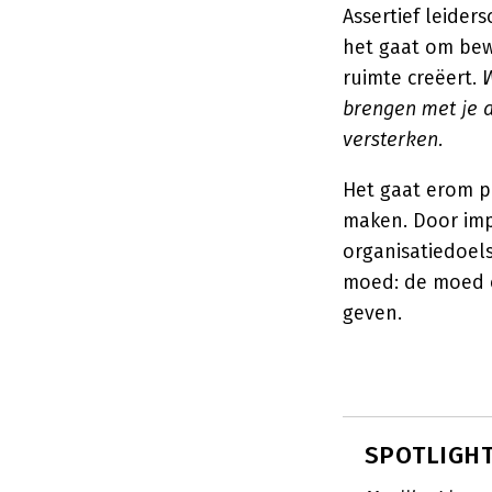
Assertief leider
het gaat om bew
ruimte creëert.
W
brengen met je a
versterken.
Het gaat erom p
maken. Door impl
organisatiedoels
moed: de moed o
geven.
SPOTLIGHT: