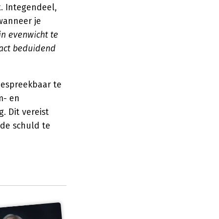
t. Integendeel,
wanneer je
in evenwicht te
pact beduidend
bespreekbaar te
m- en
. Dit vereist
de schuld te