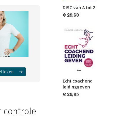
DISC van A tot Z
€ 29,50
el lezen
Echt coachend
leidinggeven
€ 29,95
 controle