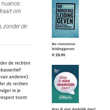
e nuance:
draait om
, zonder de
No-nonsense
leidinggeven
€ 29,95
nder de rechten
bassertief
 van anderen).
der de rechten
viger in je
respect toont
Was ik niet duidelijk dan?