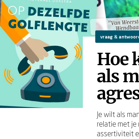
"Van Weerst
"Van Weerst
Wendbaa
Wendbaa
vraag & antwoor
Hoe k
als 
agres
Je wilt als ma
relatie met j
assertiviteit 