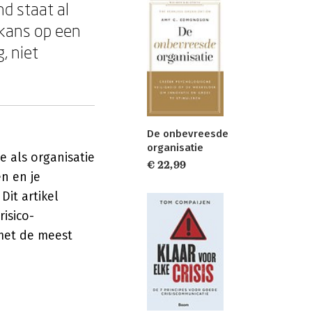
d staat al
 kans op een
, niet
De onbevreesde
organisatie
e als organisatie
€ 22,99
n en je
it artikel
isico-
 met de meest