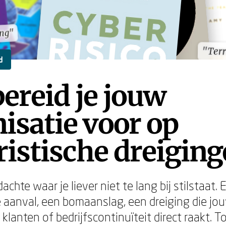
ing"
ing"
"Ter
"Ter
d
ereid je jouw
isatie voor op
ristische dreigin
achte waar je liever niet te lang bij stilstaat. 
aanval, een bomaanslag, een dreiging die jo
lanten of bedrijfscontinuïteit direct raakt. To