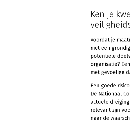
Ken je kw
veiligheid
Voordat je maat
met een grondig
potentiële doelw
organisatie? Een
met gevoelige d
Een goede risic
De Nationaal Coö
actuele dreigin
relevant zijn vo
naar de waarschi