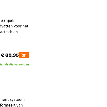
e aanpak
vatten voor het
tactisch en
€ 69,95
is | Gratis verzonden
gement systeem
sformeert van