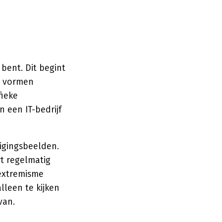
bent. Dit begint
n vormen
fieke
n een IT-bedrijf
igingsbeelden.
rt regelmatig
 extremisme
lleen te kijken
van.