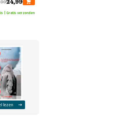
24,99
,99
is | Gratis verzonden
el lezen