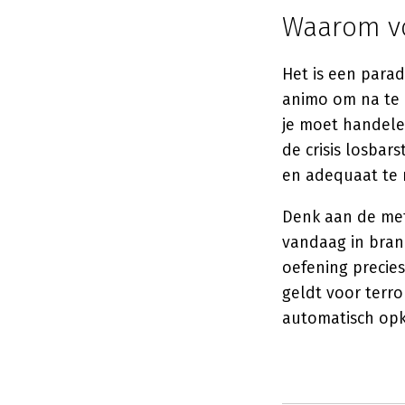
Waarom vo
Het is een parad
animo om na te 
je moet handele
de crisis losbar
en adequaat te 
Denk aan de met
vandaag in bran
oefening precie
geldt voor terro
automatisch op