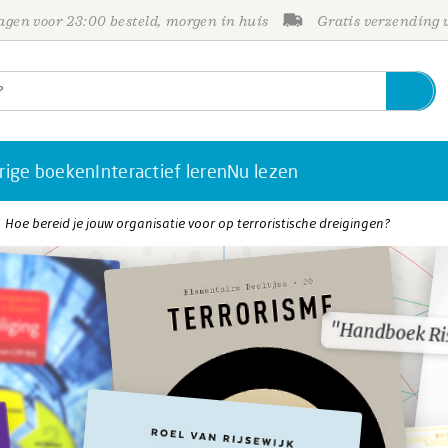
gen voor 23:00 besteld, morgen in huis
Gratis verzending
rige boeken
Interactief leren
Nu lezen
Hoe bereid je jouw organisatie voor op terroristische dreigingen?
"Handboek R
"Handboek R