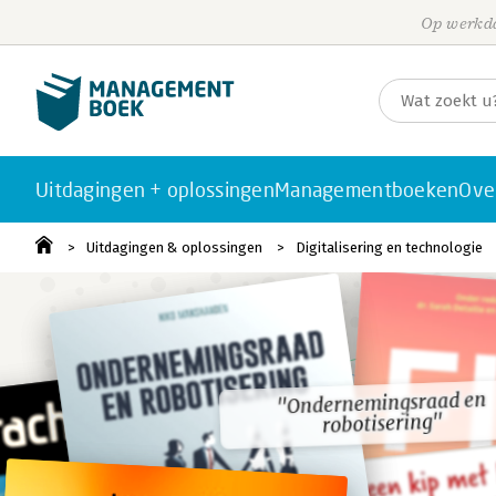
Op werkda
Uitdagingen + oplossingen
Managementboeken
Ove
Uitdagingen & oplossingen
Digitalisering en technologie
"Ondernemingsraad en
"Ondernemingsraad en
robotisering"
robotisering"