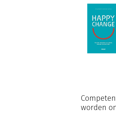
Competent
worden o