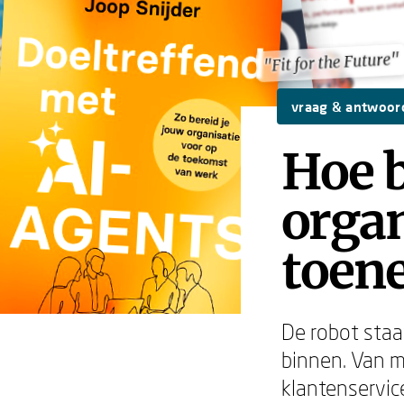
"Fit for the Future"
"Fit for the Future"
vraag & antwoor
Hoe b
organ
toen
De robot staat
binnen. Van m
klantenservic