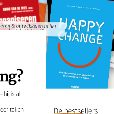
eren & ontwikkelen in het
eren & ontwikkelen in het
digitale tijdperk"
digitale tijdperk"
ing?
hij is al
meer taken
De bestsellers