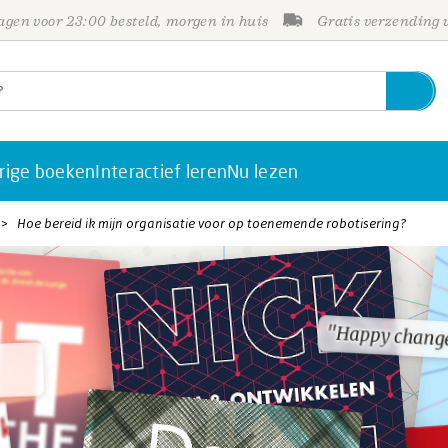
gen voor 23:00 besteld, morgen in huis
Gratis verzending
rige boeken
Interactief leren
Nu lezen
Hoe bereid ik mijn organisatie voor op toenemende robotisering?
"Happy chang
"Happy chang