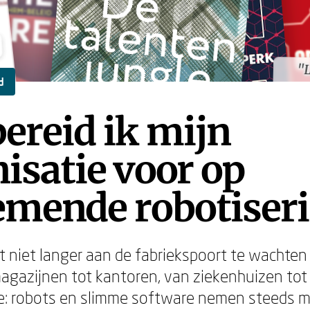
"L
"L
d
ereid ik mijn
isatie voor op
emende robotiser
 niet langer aan de fabriekspoort te wachten – 
agazijnen tot kantoren, van ziekenhuizen tot
e: robots en slimme software nemen steeds 