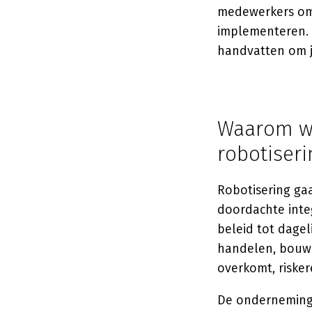
medewerkers oms
implementeren. I
handvatten om j
Waarom wa
robotiseri
Robotisering ga
doordachte integ
beleid tot dagel
handelen, bouwe
overkomt, riske
De ondernemingsr