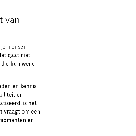
t van
e je mensen
et gaat niet
 die hun werk
heden en kennis
iliteit en
tiseerd, is het
it vraagt om een
ermomenten en