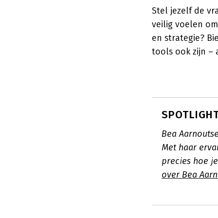
Stel jezelf de 
veilig voelen o
en strategie? B
tools ook zijn –
SPOTLIGHT
Bea Aarnoutse
Met haar erva
precies hoe j
over Bea Aarn