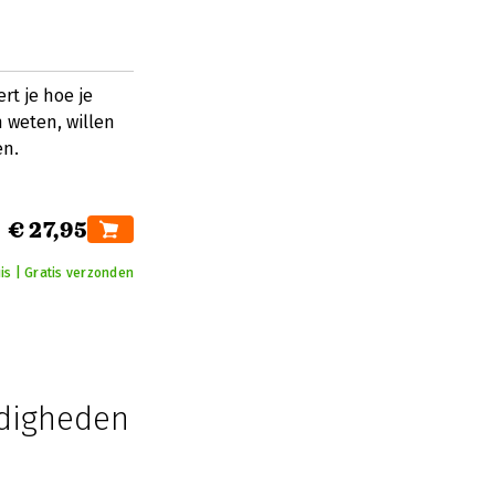
t je hoe je
 weten, willen
en.
€ 27,95
is | Gratis verzonden
rdigheden