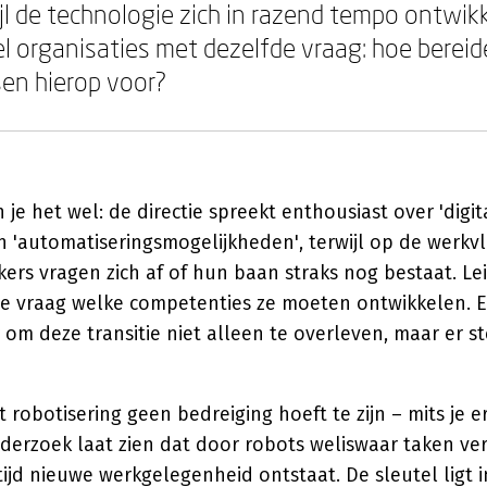
jl de technologie zich in razend tempo ontwikk
l organisaties met dezelfde vraag: hoe berei
en hierop voor?
 je het wel: de directie spreekt enthousiast over 'digit
n 'automatiseringsmogelijkheden', terwijl op de werkv
kers vragen zich af of hun baan straks nog bestaat. L
 vraag welke competenties ze moeten ontwikkelen. En j
om deze transitie niet alleen te overleven, maar er ste
at robotisering geen bedreiging hoeft te zijn – mits je e
erzoek laat zien dat door robots weliswaar taken ve
rtijd nieuwe werkgelegenheid ontstaat. De sleutel ligt 