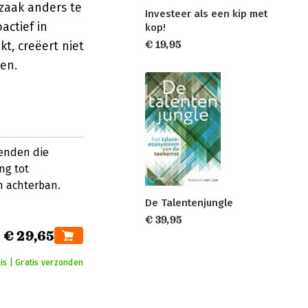
 zaak anders te
Investeer als een kip met
actief in
kop!
€ 19,95
t, creëert niet
en.
venden die
ng tot
n achterban.
De Talentenjungle
€ 39,95
€ 29,65
is | Gratis verzonden