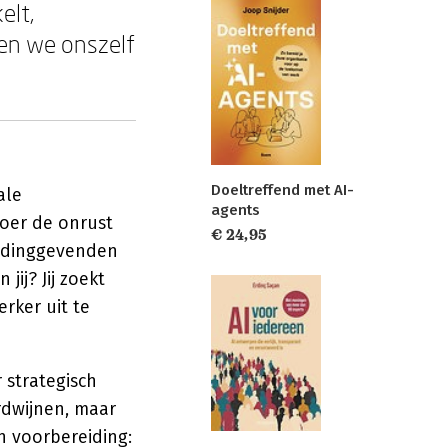
elt,
den we onszelf
Doeltreffend met AI-
ale
agents
loer de onrust
€ 24,95
eidinggevenden
ij? Jij zoekt
rker uit te
r strategisch
rdwijnen, maar
in voorbereiding: