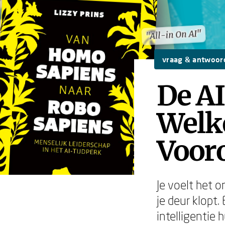
"All-in On AI"
"All-in On AI"
vraag & antwoor
De A
Welk
Voor
Je voelt het o
je deur klopt.
intelligentie 