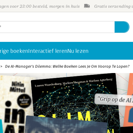
gen voor 23:00 besteld, morgen in huis
Gratis verzending
rige boeken
Interactief leren
Nu lezen
De AI-Manager's Dilemma: Welke Boeken Lees Je Om Voorop Te Lopen?
"Grip op de AI
"Grip op de AI