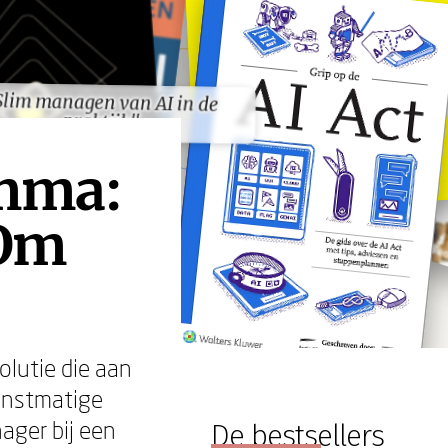
Slim managen van AI in de
Slim managen van AI in de
praktijk"
praktijk"
emma:
 Om
olutie die aan
kunstmatige
nager bij een
De bestsellers