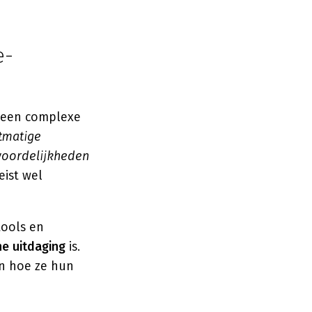
e-
n een complexe
tmatige
twoordelijkheden
eist wel
tools en
he uitdaging
is.
en hoe ze hun