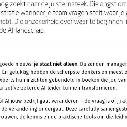
nog zoekt naar de juiste insteek. Die angst om
rustratie wanneer je team vragen stelt waar je
ebt. Die onzekerheid over waar te beginnen in
de AI-landschap.
t goede nieuws:
je staat niet alleen
. Duizenden manager
. En gelukkig hebben de scherpste denkers en meest e
xperts hun inzichten gebundeld in boeken die jou va
r zelfverzekerde AI-leider kunnen transformeren.
óf AI jouw bedrijf gaat veranderen – de vraag is of jij 
 de verandering ondergaat. Deze carefully samengestel
trouwen, de kennis en de praktische tools om die leidi