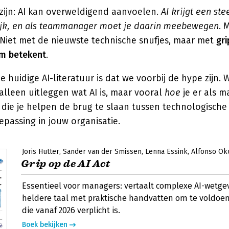
 zijn: AI kan overweldigend aanvoelen.
AI krijgt een ste
ijk, en als teammanager moet je daarin meebewegen
. 
 Niet met de nieuwste technische snufjes, maar met
gri
am betekent
.
 huidige AI-literatuur is dat we voorbij de hype zijn
alleen uitleggen wat AI is, maar vooral
hoe
je er als 
die je helpen de brug te slaan tussen technologisch
epassing in jouw organisatie.
Joris Hutter
Sander van der Smissen
Lenna Essink
Alfonso Ok
Grip op de AI Act
Essentieel voor managers: vertaalt complexe AI-wetge
heldere taal met praktische handvatten om te voldoen
die vanaf 2026 verplicht is.
Boek bekijken