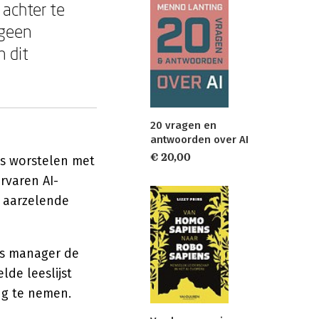
 achter te
 geen
 dit
20 vragen en
antwoorden over AI
€ 20,00
s worstelen met
rvaren AI-
n aarzelende
als manager de
de leeslijst
ng te nemen.