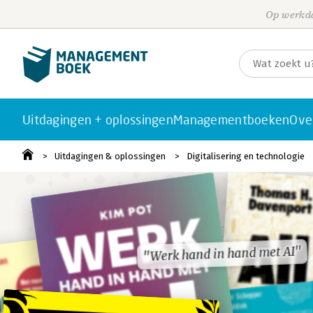
Op werkda
Uitdagingen + oplossingen
Managementboeken
Ove
Uitdagingen & oplossingen
Digitalisering en technologie
"Werk hand in hand met AI"
"Werk hand in hand met AI"