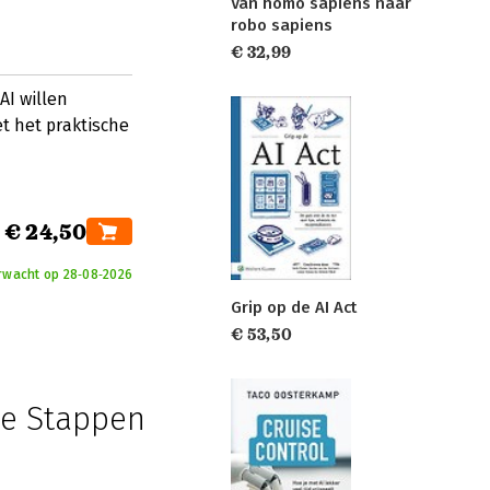
Van homo sapiens naar
robo sapiens
€ 32,99
AI willen
t het praktische
€ 24,50
erwacht op 28‑08‑2026
Grip op de AI Act
€ 53,50
te Stappen