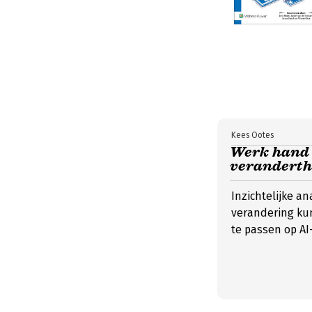
Kees Ootes
Werk hand i
veranderthe
Inzichtelijke a
verandering kun
te passen op AI