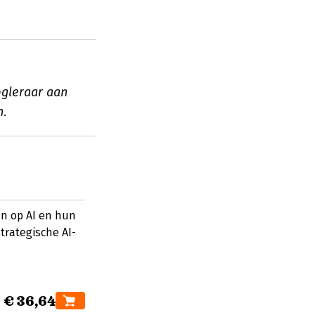
ogleraar aan
n.
an op AI en hun
trategische AI-
€ 36,64