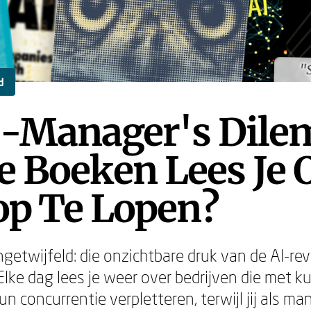
"
"
d
I-Manager's Dil
e Boeken Lees Je
op Te Lopen?
ngetwijfeld: die onzichtbare druk van de AI-rev
 Elke dag lees je weer over bedrijven die met 
hun concurrentie verpletteren, terwijl jij als ma