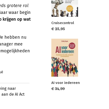
eds grotere rol
Maar waar begin
p krijgen op wat
Cruisecontrol
€ 25,95
. We hebben nu
manager mee
e mogelijkheden
ué
AI voor iedereen
ving naar
€ 34,99
 aan de AI Act