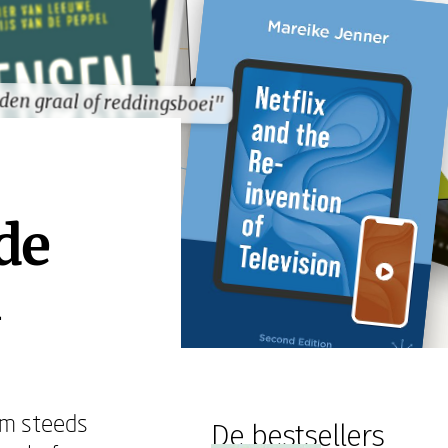
den graal of reddingsboei"
den graal of reddingsboei"
de
em steeds
De bestsellers