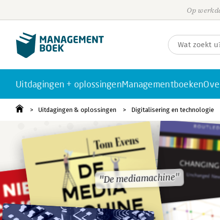
Op werkda
Uitdagingen + oplossingen
Managementboeken
Ove
Uitdagingen & oplossingen
Digitalisering en technologie
"De mediamachine"
"De mediamachine"