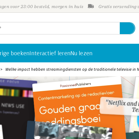
gen voor 23:00 besteld, morgen in huis
Gratis verzending
rige boeken
Interactief leren
Nu lezen
Welke impact hebben streamingdiensten op de traditionele televisie in
"Netflix and 
"Netflix and 
Te
Te