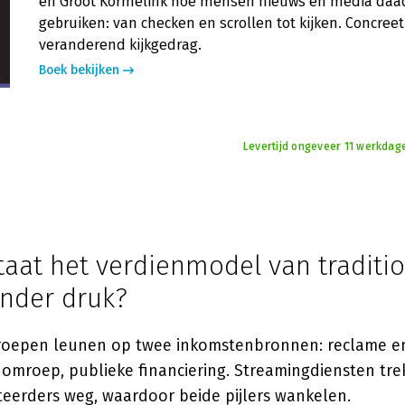
en Groot Kormelink hoe mensen nieuws en media daad
gebruiken: van checken en scrollen tot kijken. Concreet 
veranderend kijkgedrag.
Boek bekijken
Levertijd ongeveer 11 werkdag
aat het verdienmodel van traditi
onder druk?
roepen leunen op twee inkomstenbronnen: reclame en,
 omroep, publieke financiering. Streamingdiensten tr
rteerders weg, waardoor beide pijlers wankelen.