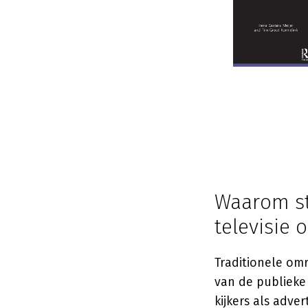
Waarom st
televisie 
Traditionele om
van de publieke
kijkers als adve