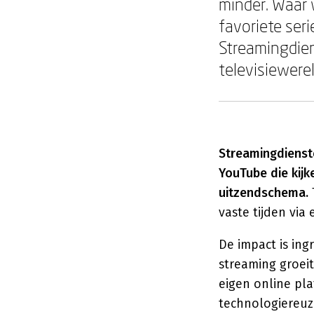
minder. Waar 
favoriete ser
Streamingdie
televisiewere
Streamingdienste
YouTube die kijk
uitzendschema.
vaste tijden via
De impact is ingr
streaming groei
eigen online pl
technologiereuz