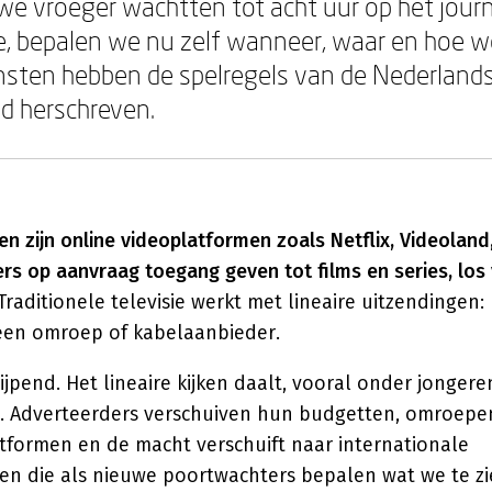
we vroeger wachtten tot acht uur op het jour
ie, bepalen we nu zelf wanneer, waar en hoe we
nsten hebben de spelregels van de Nederland
ld herschreven.
n zijn online videoplatformen zoals Netflix, Videoland
ers op aanvraag toegang geven tot films en series, los
Traditionele televisie werkt met lineaire uitzendingen
 een omroep of kabelaanbieder.
ijpend. Het lineaire kijken daalt, vooral onder jongeren
t. Adverteerders verschuiven hun budgetten, omroepen
atformen en de macht verschuift naar internationale
en die als nieuwe poortwachters bepalen wat we te zie