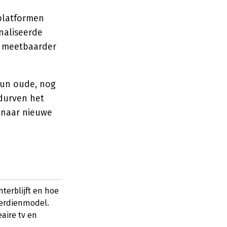
platformen
naliseerde
n meetbaarder
hun oude, nog
durven het
g naar nieuwe
terblijft en hoe
verdienmodel.
aire tv en