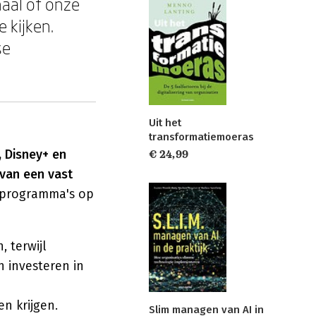
naal of onze
 kijken.
se
Uit het
transformatiemoeras
, Disney+ en
€ 24,99
 van een vast
: programma's op
, terwijl
 investeren in
n krijgen.
Slim managen van AI in