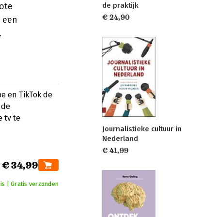
de praktijk
rote
€ 24,90
n een
.
be en TikTok de
 de
 tv te
Journalistieke cultuur in
Nederland
€ 41,99
€ 34,99
is | Gratis verzonden