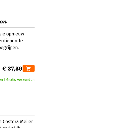
ion
isie opnieuw
Verdiepende
begrijpen.
€ 37,59
n | Gratis verzonden
n Costera Meijer