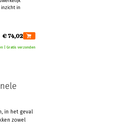
werkelijk
inzicht in
€ 74,02
en | Gratis verzonden
onele
 in het geval
ekken zowel