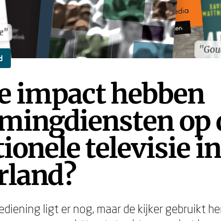
e"
e"
"Gou
"Gou
d
e impact hebben
amingdiensten op 
tionele televisie in
rland?
diening ligt er nog, maar de kijker gebruikt h