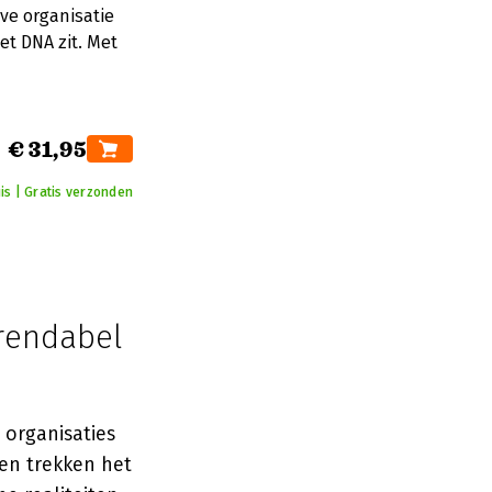
ve organisatie
het DNA zit. Met
€ 31,95
is | Gratis verzonden
rendabel
 organisaties
ren trekken het