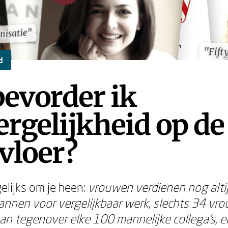
nisatie"
nisatie"
"Fift
"Fift
d
evorder ik
rgelijkheid op de
vloer?
gelijks om je heen:
vrouwen verdienen nog alt
nnen voor vergelijkbaar werk
,
slechts 34 vro
n tegenover elke 100 mannelijke collega's, en