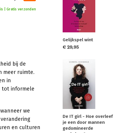
uis | Gratis verzonden
Gelijkspel wint
€ 29,95
heid bij de
m meer ruimte.
en in
 tot informele
wanneer we
De IT girl - Hoe overleef
 verandering
je een door mannen
turen en culturen
gedomineerde