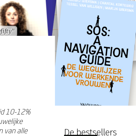
yfifty"
yfifty"
ijd 10-12%
uwelijke
 van alle
De bestsellers