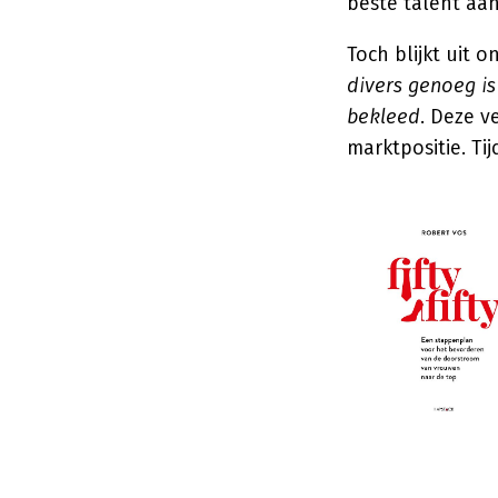
beste talent aan
Toch blijkt uit 
divers genoeg is
bekleed
. Deze v
marktpositie. Tij