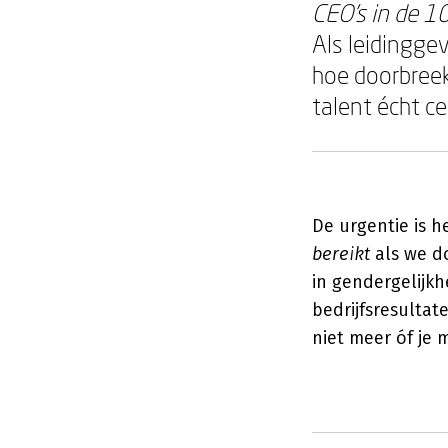
CEO's in de 1
Als leidingge
hoe doorbreek
talent écht c
De urgentie is h
bereikt
als we do
in gendergelijkh
bedrijfsresulta
niet meer óf je