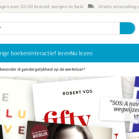
gen voor 23:00 besteld, morgen in huis
Gratis verzending
rige boeken
Interactief leren
Nu lezen
bevorder ik gendergelijkheid op de werkvloer?
"SOS: A nav
wegwijzer
"SOS: A nav
wegwijzer
v
v