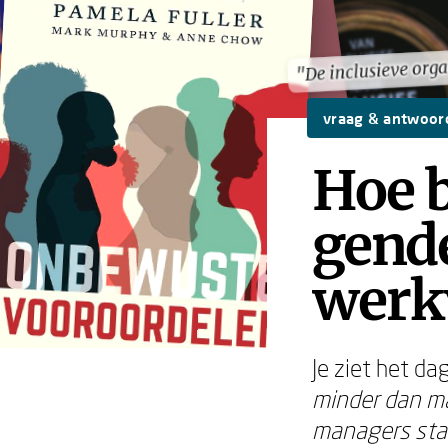
"De inclusieve orga
"De inclusieve orga
vraag & antwoor
Hoe b
gende
werk
Je ziet het da
minder dan ma
managers staa