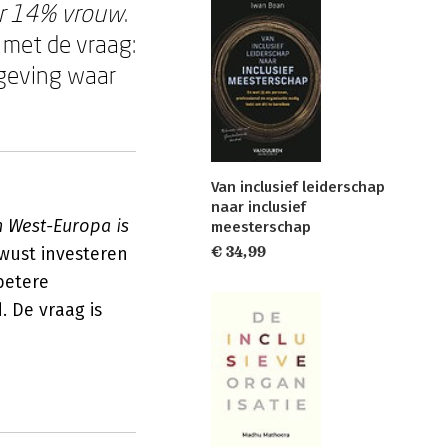
ar 14% vrouw
.
 met de vraag:
mgeving waar
Van inclusief leiderschap
naar inclusief
n West-Europa is
meesterschap
ewust investeren
€ 34,99
betere
 De vraag is