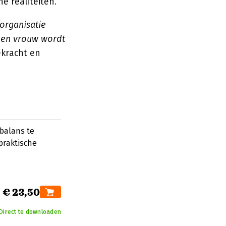
e realiteiten.
organisatie
 een vrouw wordt
ekracht en
balans te
praktische
€ 23,50
Direct te downloaden