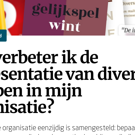
"De i
"De i
d
erbeter ik de
sentatie van dive
en in mijn
isatie?
je organisatie eenzijdig is samengesteld: bepa