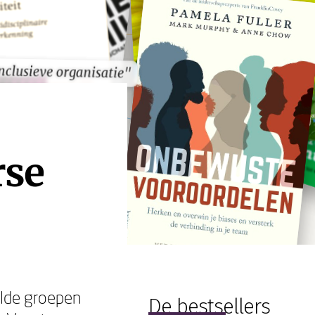
nclusieve organisatie"
nclusieve organisatie"
rse
alde groepen
De bestsellers