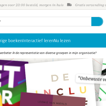
gen voor 23:00 besteld, morgen in huis
Gratis verzending
rige boeken
Interactief leren
Nu lezen
verbeter ik de representatie van diverse groepen in mijn organisatie?
"Onbewuste v
"Onbewuste v