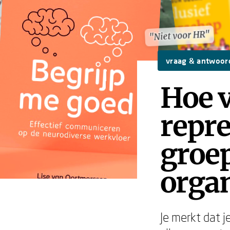
"Niet voor HR"
"Niet voor HR"
vraag & antwoor
Hoe v
repre
groep
organ
Je merkt dat 