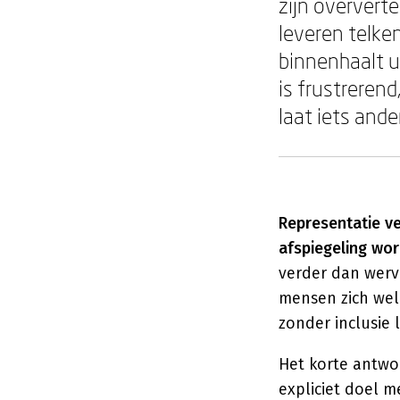
zijn oververt
leveren telke
binnenhaalt u
is frustrerend
laat iets ande
Representatie ve
afspiegeling wor
verder dan wervi
mensen zich we
zonder inclusie 
Het korte antwoo
expliciet doel m