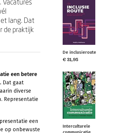
. Vacatures
wél
et lang. Dat
r de praktijk
De inclusieroute
€ 31,95
atie een betere
.
Dat gaat
aarin diverse
. Representatie
epresentatie een
Interculturele
ctie op onbewuste
communicatie