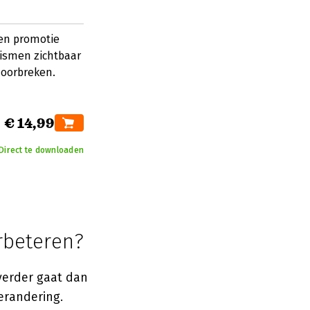
en promotie
ismen zichtbaar
doorbreken.
€ 14,99
Direct te downloaden
rbeteren?
verder gaat dan
erandering.