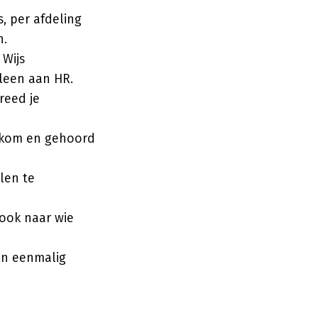
s, per afdeling
n.
 Wijs
lleen aan HR.
reed je
lkom en gehoord
len te
 ook naar wie
en eenmalig