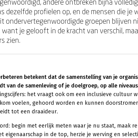
egenwoordigd, andere ontbreken bijna volledig
ns dezelfde profielen op, en de mensen die je 
it ondervertegenwoordigde groepen blijven ni
, want je gelooft in de kracht van verschil, maa
rs zien.
rbeteren betekent dat de samenstelling van je organis
dt van de samenleving of je doelgroep, op alle niveaus
ngscijfers: het vraagt ook om een inclusieve cultuur w
lkom voelen, gehoord worden en kunnen doorstromen
leidt tot een draaideur.
rd: begin met eerlijk meten waar je nu staat, maak r
et eigenaarschap in de top, herzie je werving en sele