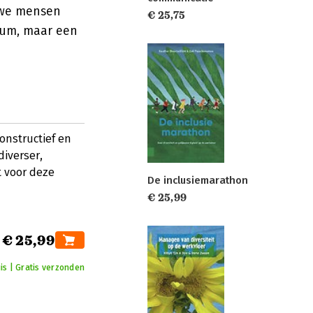
uwe mensen
€ 25,75
tum, maar een
nstructief en
diverser,
t voor deze
De inclusiemarathon
€ 25,99
€ 25,99
is | Gratis verzonden