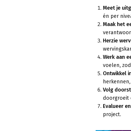
Meet je uit
én per niv
Maak het e
verantwoord
Herzie werv
wervingskan
Werk aan ee
voelen, zod
Ontwikkel i
herkennen, 
Volg doors
doorgroeit 
Evalueer en 
project.