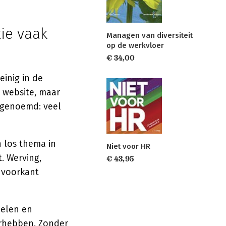
ie vaak
Managen van diversiteit
op de werkvloer
€ 34,00
einig in de
e website, maar
r genoemd: veel
n los thema in
Niet voor HR
. Werving,
€ 43,95
 voorkant
delen en
orhebben. Zonder