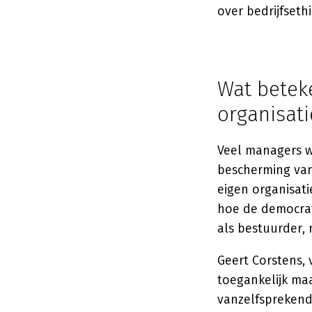
over bedrijfseth
Wat betek
organisati
Veel managers we
bescherming van
eigen organisatie
hoe de democrati
als bestuurder,
Geert Corstens,
toegankelijk maa
vanzelfsprekend