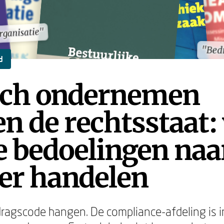
rganisatie"
rganisatie"
"Bedr
"Bedr
d
sch ondernemen
n de rechtsstaat:
e bedoelingen naa
er handelen
dragscode hangen. De compliance-afdeling is i