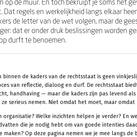
 op de muur. En toch bekruipt je soms het ge
. Dat regels en werkelijkheid langs elkaar hee
rs de letter van de wet volgen, maar de gee
erger: dat er onder druk beslissingen worden 
op durft te benoemen.
 binnen de kaders van de rechtsstaat is geen vinkjeslij
es van reflectie, dialoog en durf. De rechtsstaat bie
icht, handhaving — maar die kaders zijn pas levend al
n ze serieus nemen. Niet omdat het moet, maar omdat 
n organisatie? Welke inzichten helpen je verder? En w
dvatten die je nodig hebt om van goede intenties daad
te maken? Op deze pagina nemen we je mee langs de b