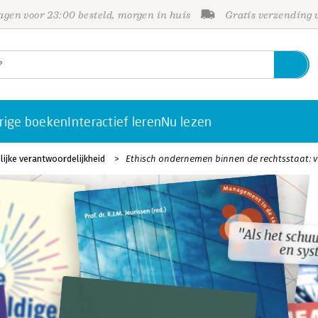
gen voor 23:00 besteld, morgen in huis
Gratis verzending
rige boeken
Interactief leren
Nu lezen
jke verantwoordelijkheid
Ethisch ondernemen binnen de rechtsstaat: 
"Als het schu
"Als het schu
en sy
en sy