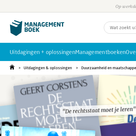
Op werkda
Uitdagingen + oplossingen
Managementboeken
Ove
Uitdagingen & oplossingen
Duurzaamheid en maatschappeli
"De rechtsstaat moet je leren"
"De rechtsstaat moet je leren"