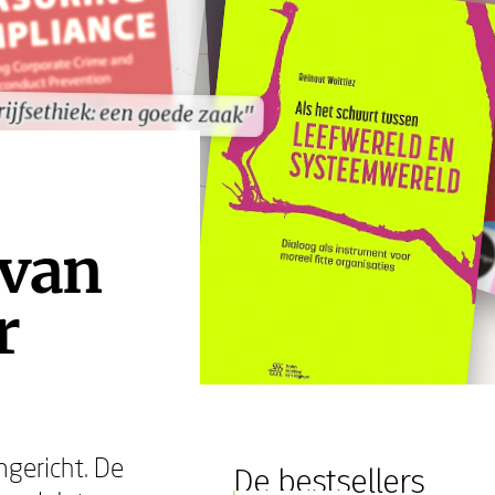
ijfsethiek: een goede zaak"
ijfsethiek: een goede zaak"
 van
r
ngericht. De
De bestsellers