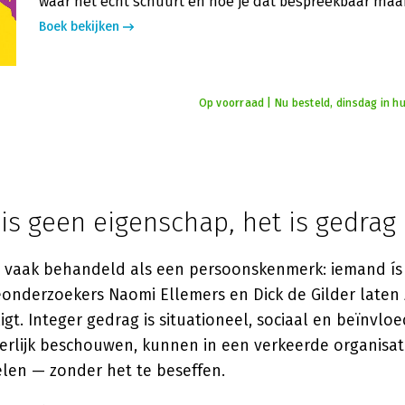
waar het écht schuurt en hoe je dat bespreekbaar maa
Boek bekijken
Op voorraad | Nu besteld, dinsdag in hu
t is geen eigenschap, het is gedrag
t vaak behandeld als een persoonskenmerk: iemand ís i
eonderzoekers Naomi Ellemers en Dick de Gilder laten 
gt. Integer gedrag is situationeel, sociaal en beïnvl
 eerlijk beschouwen, kunnen in een verkeerde organisat
len — zonder het te beseffen.