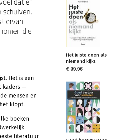
voel dat er
n schuiven.
st ervan
genomen die
Het juiste doen als
niemand kijkt
€ 39,95
st. Het is een
dt kaders —
s de mensen en
het klopt.
elke boeken
werkelijk
este literatuur