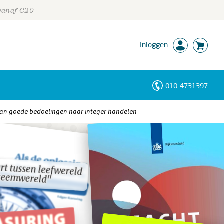
 vanaf €20
Inloggen
010-4731397
Personen
van goede bedoelingen naar integer handelen
Trefwoorden
urt tussen leefwereld
urt tussen leefwereld
steemwereld"
steemwereld"