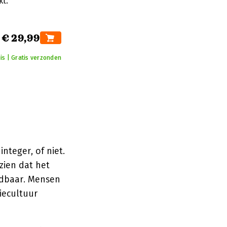
kt.
€ 29,99
is | Gratis verzonden
nteger, of niet.
zien dat het
oedbaar. Mensen
iecultuur