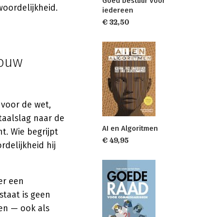
Goed bestuur voor
woordelijkheid.
iedereen
€ 32,50
jouw
 voor de wet,
taalslag naar de
AI en Algoritmen
nt. Wie begrijpt
€ 49,95
delijkheid hij
er een
staat is geen
en — ook als