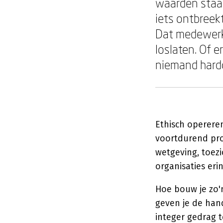
waarden staan
iets ontbreekt
Dat medewerke
loslaten. Of 
niemand hard
Ethisch opereren
voortdurend proc
wetgeving, toez
organisaties eri
Hoe bouw je zo'
geven je de han
integer gedrag 