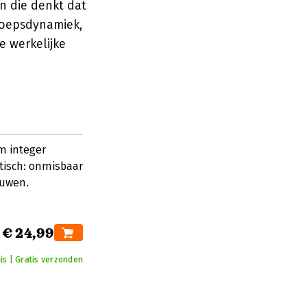
n die denkt dat
roepsdynamiek,
e werkelijke
m integer
tisch: onmisbaar
ouwen.
€ 24,99
is | Gratis verzonden