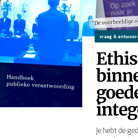
"De voorbeeldige o
"De voorbeeldige o
vraag & antwoor
Ethi
binne
goed
integ
Je hebt de ge