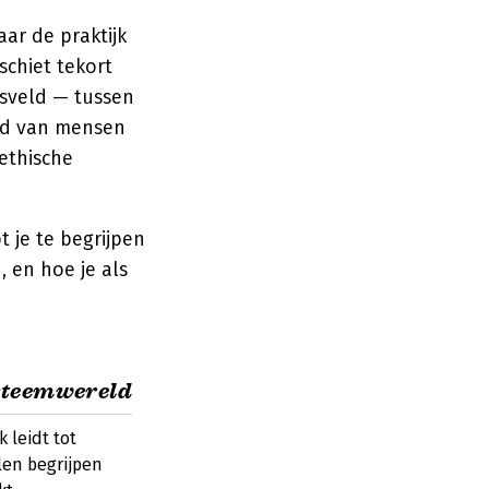
aar de praktijk
schiet tekort
gsveld — tussen
eld van mensen
ethische
 je te begrijpen
 en hoe je als
ysteemwereld
k leidt tot
len begrijpen