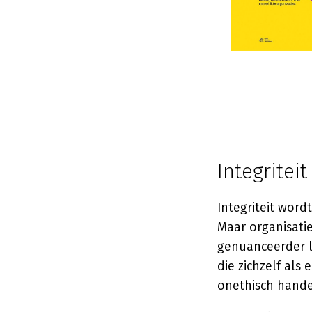
Integritei
Integriteit word
Maar organisati
genuanceerder li
die zichzelf als
onethisch hande