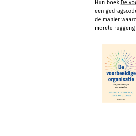
Hun boek
De vo
een gedragscode
de manier waarop
morele ruggengr