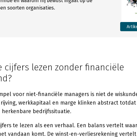
vormde en waarom hij bewust ingaat op de
sen soorten organisaties.
Artik
e cijfers lezen zonder financiële
nd?
pel voor niet-financiële managers is niet de wiskunde
rijving, werkkapitaal en marge klinken abstract totda
herkenbare bedrijfssituatie.
ijfers te lezen als een verhaal. Een balans vertelt waar
het vandaan komt. De winst-en-verliesrekening vertelt