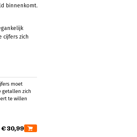
eld binnenkomt.
gankelijk
cijfers zich
jfers moet
 getallen zich
ert te willen
€ 30,99