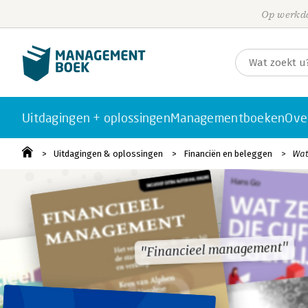
Op werkda
Uitdagingen + oplossingen
Managementboeken
Ove
Uitdagingen & oplossingen
Financiën en beleggen
Wat
"Financieel management"
"Financieel management"