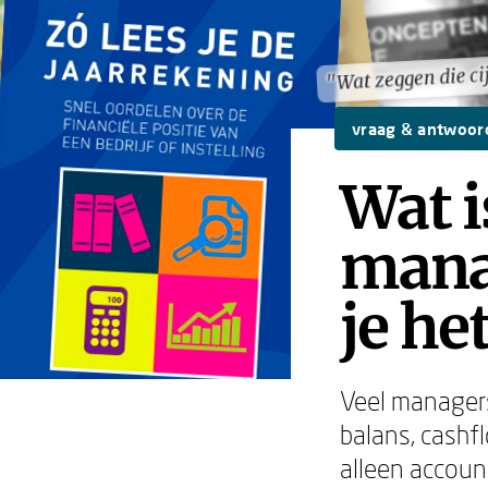
"Wat zeggen die cij
"Wat zeggen die cij
vraag & antwoor
Wat i
mana
je he
Veel managers
balans, cashfl
alleen account