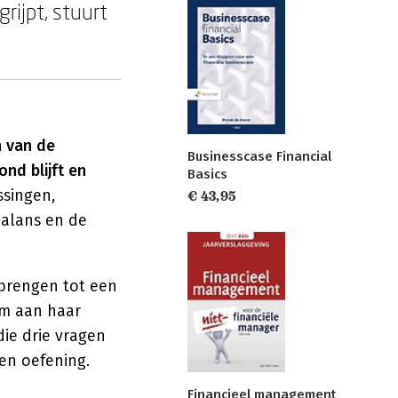
grijpt, stuurt
n van de
Businesscase Financial
nd blijft en
Basics
ssingen,
€ 43,95
balans en de
 brengen tot een
om aan haar
die drie vragen
 en oefening.
Financieel management