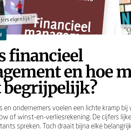
fers eigenlijk?"
fers eigenlijk?"
"Ci
fi
acc
"Ci
fi
acc
d
s financieel
gement en hoe 
t begrijpelijk?
 en ondernemers voelen een lichte kramp bij
ow of winst-en-verliesrekening. De cijfers lijk
ants spreken. Toch draait bijna elke belangrij