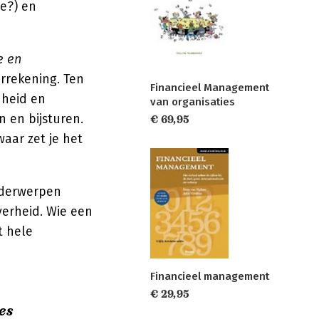
we?) en
e en
arrekening. Ten
Financieel Management
dheid en
van organisaties
n en bijsturen.
€ 69,95
waar zet je het
derwerpen
verheid. Wie een
t hele
Financieel management
€ 29,95
es