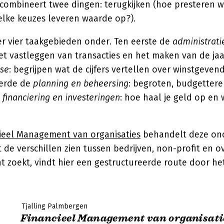
 combineert twee dingen: terugkijken (hoe presteren 
elke keuzes leveren waarde op?).
er vier taakgebieden onder. Ten eerste de
administrati
het vastleggen van transacties en het maken van de ja
yse
: begrijpen wat de cijfers vertellen over winstgeven
 derde de
planning en beheersing
: begroten, budgettere
e
financiering en investeringen
: hoe haal je geld op en 
ieel Management van organisaties
behandelt deze on
t de verschillen zien tussen bedrijven, non-profit en o
 zoekt, vindt hier een gestructureerde route door he
Tjalling Palmbergen
Financieel Management van organisati