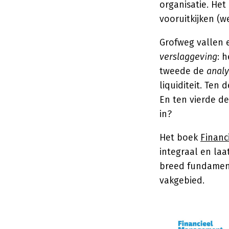
organisatie. Het
vooruitkijken (w
Grofweg vallen 
verslaggeving
: 
tweede de
anal
liquiditeit. Ten
En ten vierde d
in?
Het boek
Financ
integraal en laa
breed fundament
vakgebied.