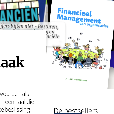
jfers bijten niet - Besturen,
nanciën, jaarrekening en
ounting voor niet financiële
jfers bijten niet - Besturen,
nanciën, jaarrekening en
ounting voor niet financiële
managers"
managers"
maak
 woorden als
en een taal die
ke beslissing
De bestsellers