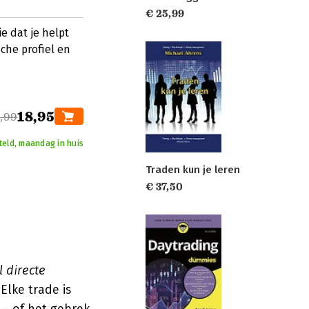
€ 25,99
e dat je helpt
sche profiel en
18,95
,99
teld, maandag in huis
Traden kun je leren
€ 37,50
l directe
 Elke trade is