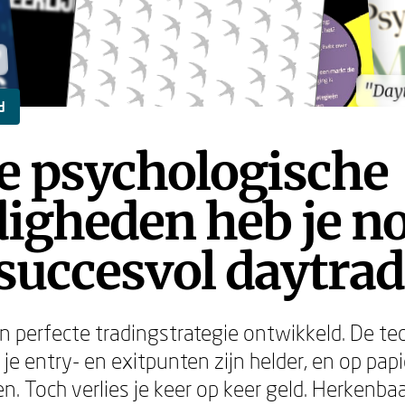
"
"
"Day
"Day
d
e psychologische
igheden heb je n
succesvol daytra
en perfecte tradingstrategie ontwikkeld. De te
 je entry- en exitpunten zijn helder, en op papi
. Toch verlies je keer op keer geld. Herkenbaa