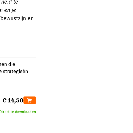
rheid te
n en je
lfbewustzijn en
men die
e strategieën
€ 14,50
Direct te downloaden