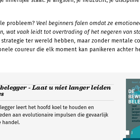
e innerlijke staat: je angsten, je hebzucht, je disciplin
le probleem?
Veel beginners falen omdat ze emotione
 wat vaak leidt tot overtrading of het negeren van st
e strategie ter wereld hebben, maar zonder mentale co
ionele coureur die elk moment kan panikeren achter he
belegger - Laat u niet langer leiden
es
egger leert het hoofd koel te houden en
eden aan evolutionaire impulsen die gevaarlijk
e handel.