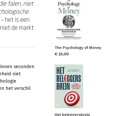
e falen, niet
chologische
– het is een
niet de markt
The Psychology of Money
€ 15,00
 binnen seconden
rheid niet
chologie
en het verschil
Het beleggersbrein