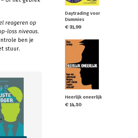
e – of het gebrek
Daytrading voor
Dummies
el reageren op
€ 31,99
op-loss niveaus
.
ntrole ben je
t stuur.
Heerlijk oneerlijk
€ 14,50