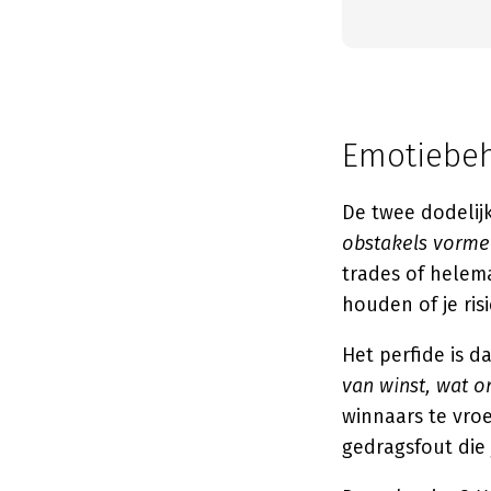
Emotiebeh
De twee dodelij
obstakels vorme
trades of helema
houden of je risi
Het perfide is d
van winst, wat on
winnaars te vro
gedragsfout die