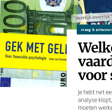
"Heerlijk oneerlijk
"Heerlijk oneerlijk
vraag & antwoor
Welk
vaard
voor 
Je hebt net e
analyse klopt,
moeten werken