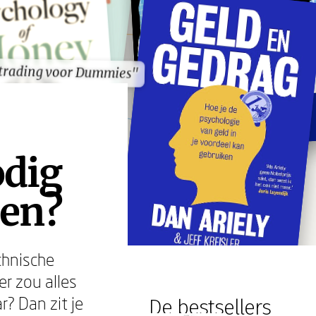
trading voor Dummies"
trading voor Dummies"
odig
den?
chnische
er zou alles
r? Dan zit je
De bestsellers