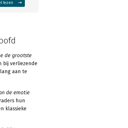
el lezen
oofd
ie de grootste
n bij verliezende
 lang aan te
dan de emotie
traders hun
n klassieke