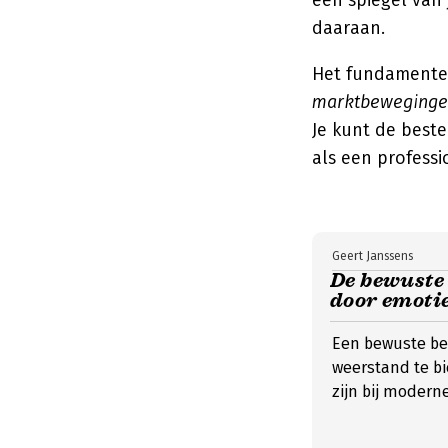
een spiegel van j
daaraan.
Het fundamente
marktbewegingen,
Je kunt de best
als een profess
Geert Janssens
De bewuste 
door emoti
Een bewuste bel
weerstand te bi
zijn bij modern