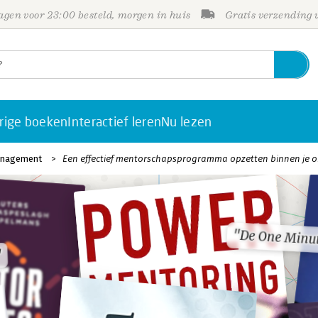
gen voor 23:00 besteld, morgen in huis
Gratis verzending
rige boeken
Interactief leren
Nu lezen
anagement
Een effectief mentorschapsprogramma opzetten binnen je o
"De One Minu
"De One Minu
"
"