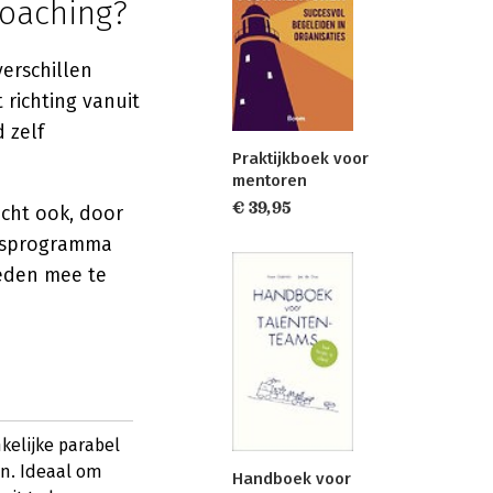
coaching?
erschillen
 richting vanuit
 zelf
Praktijkboek voor
mentoren
€ 39,95
acht ook, door
apsprogramma
eden mee te
kelijke parabel
n. Ideaal om
Handboek voor