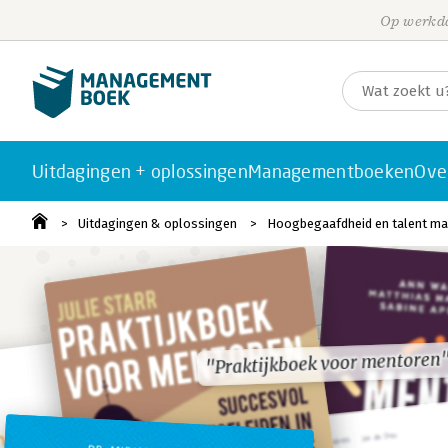
Op werkda
Uitdagingen + oplossingen
Managementboeken
Ove
Uitdagingen & oplossingen
Hoogbegaafdheid en talent m
"Praktijkboek voor mentoren
"Praktijkboek voor mentoren