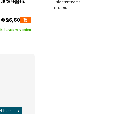
it te leggen.
Talententeams
€ 15,95
€ 25,50
uis | Gratis verzonden
el lezen