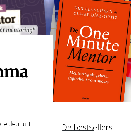
er mentoring"
er mentoring"
mma
de deur uit
De bestsellers