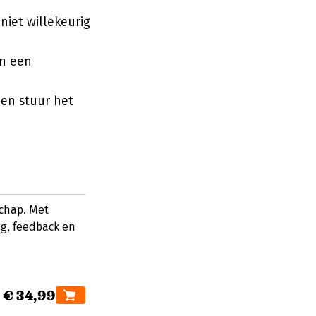
niet willekeurig
en een
en stuur het
chap. Met
g, feedback en
€ 34,99