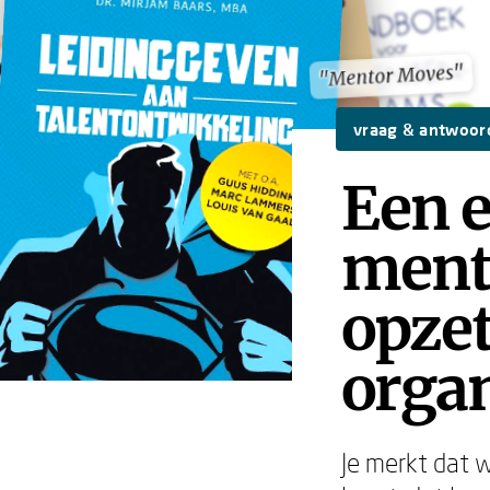
"Mentor Moves"
"Mentor Moves"
vraag & antwoor
Een e
ment
opzet
organ
Je merkt dat 