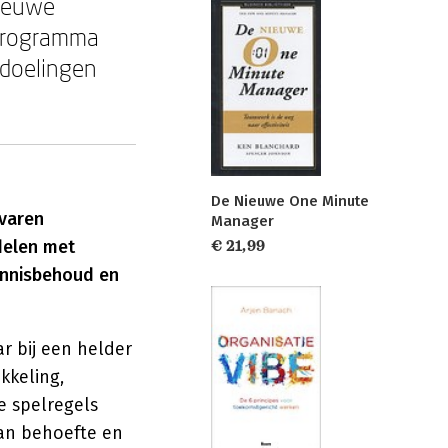
nieuwe
sprogramma
edoelingen
De Nieuwe One Minute
varen
Manager
delen met
€ 21,99
kennisbehoud en
r bij een helder
kkeling,
e spelregels
van behoefte en