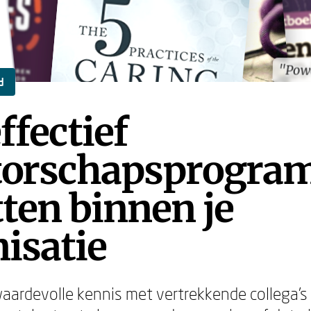
"Pow
"Pow
d
ffectief
orschapsprogra
ten binnen je
isatie
waardevolle kennis met vertrekkende collega's 