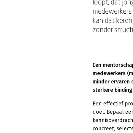
loopt, dat jo
medewerkers 
kan dat keren
zonder struct
Een mentorschap
medewerkers (me
minder ervaren c
sterkere binding
Een effectief p
doel. Bepaal eer
kennisoverdrach
concreet, select