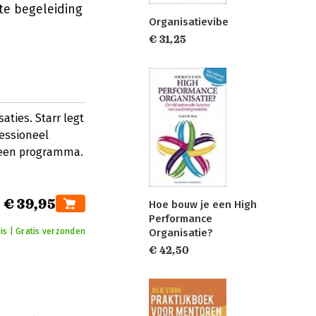
hte begeleiding
Organisatievibe
€ 31,25
ties. Starr legt
fessioneel
n een programma.
€ 39,95
Hoe bouw je een High
Performance
Organisatie?
uis | Gratis verzonden
€ 42,50