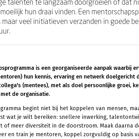
nge talenten te langzaam doorgroeien of dat 
moeilijk hun draai vinden. Een mentorschap
, maar veel initiatieven verzanden in goede b
uur.
sprogramma is een georganiseerde aanpak waarbij er
ntoren) hun kennis, ervaring en netwerk doelgericht 
ollega's (mentees), met als doel persoonlijke groei, 
 met de organisatie.
rogramma begint niet bij het koppelen van mensen, maa
st wat je wilt bereiken: snellere inwerking, talentontwi
t of meer diversiteit in de doorstroom. Maak daarna d
eer en train je mentoren, koppel zorgvuldig op basis 