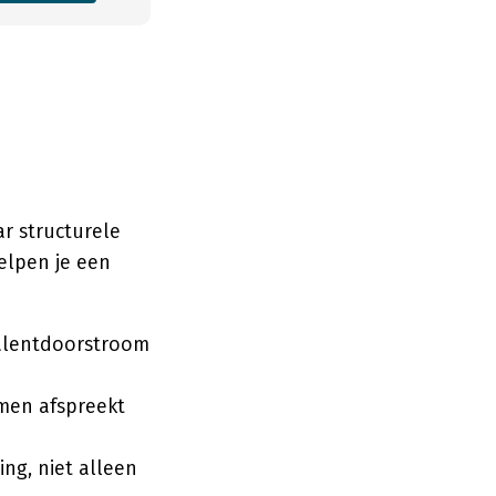
r structurele
elpen je een
talentdoorstroom
 men afspreekt
ng, niet alleen