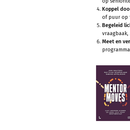
op seniorit
Koppel doo
of puur op 
Begeleid lic
vraagbaak, 
Meet en ver
programma 