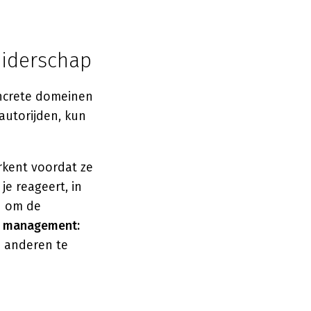
eiderschap
concrete domeinen
 autorijden, kun
erkent voordat ze
e reageert, in
 om de
l management:
n anderen te