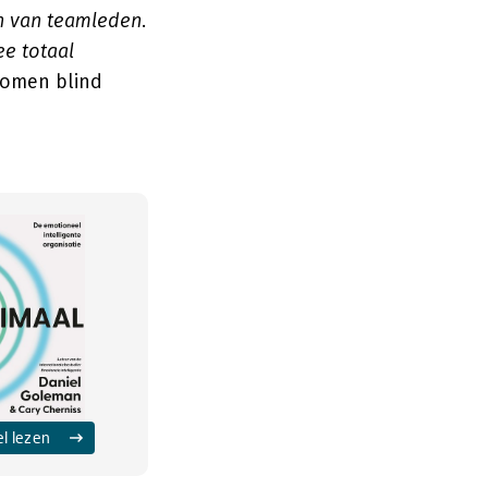
en van teamleden
.
ee totaal
lkomen blind
el lezen