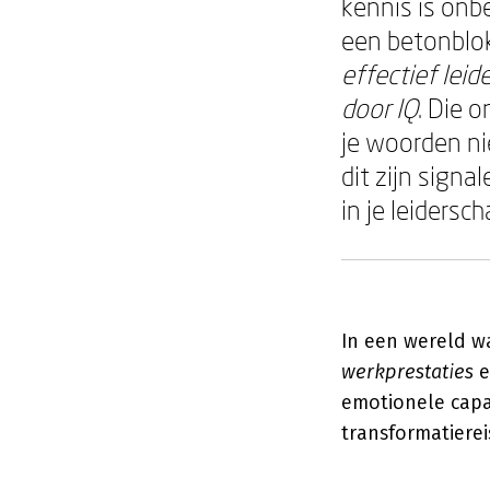
kennis is onb
een betonblok
effectief leid
door IQ
. Die 
je woorden ni
dit zijn signa
in je leidersch
In een wereld w
werkprestaties
emotionele capac
transformatiere