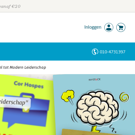
 vanaf €20
Inloggen
010-4731397
Personen
tel tot Modern Leiderschap
Trefwoorden
eiderschap"
eiderschap"