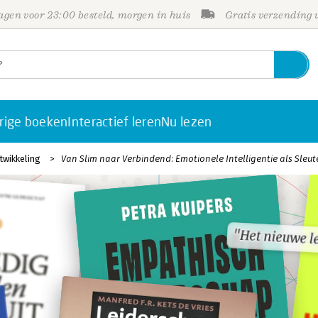
gen voor 23:00 besteld, morgen in huis
Gratis verzending
rige boeken
Interactief leren
Nu lezen
twikkeling
Van Slim naar Verbindend: Emotionele Intelligentie als Sleu
"Het nieuwe l
"Het nieuwe l