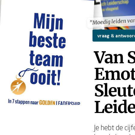
"Moedig leiden van
"Moedig leiden van
vraag & antwoor
Van S
Emoti
Sleut
Leid
Je hebt de cij