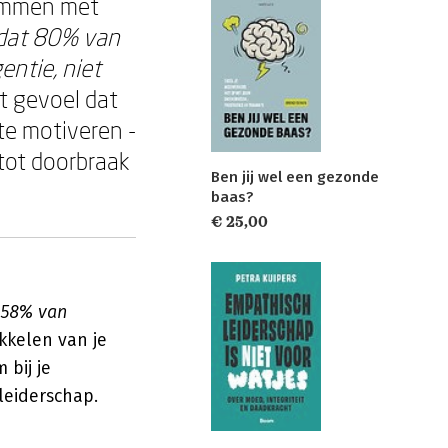
wemmen met
 dat 80% van
entie, niet
t gevoel dat
te motiveren -
s tot doorbraak
Ben jij wel een gezonde
baas?
€ 25,00
r 58% van
ikkelen van je
 bij je
leiderschap.