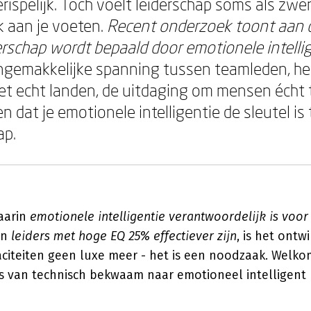
erispelijk. Toch voelt leiderschap soms als z
 aan je voeten.
Recent onderzoek toont aan
erschap wordt bepaald door emotionele intellig
ongemakkelijke spanning tussen teamleden, he
et echt landen, de uitdaging om mensen écht 
len dat je emotionele intelligentie de sleutel i
ap.
aarin
emotionele intelligentie verantwoordelijk is voo
en
leiders met hoge EQ 25% effectiever zijn
, is het ontw
iteiten geen luxe meer - het is een noodzaak. Welkom
is van technisch bekwaam naar emotioneel intelligent 