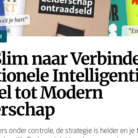
uit je hart"
uit je hart"
"Em
"Em
d
lim naar Verbind
onele Intelligenti
el tot Modern
erschap
fers onder controle, de strategie is helder en je