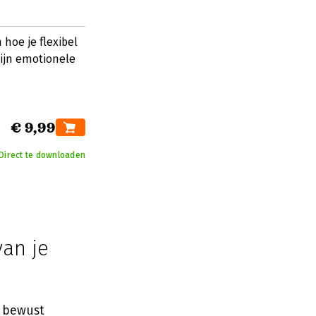
hoe je flexibel
zijn emotionele
€ 9,99
Direct te downloaden
van je
e bewust