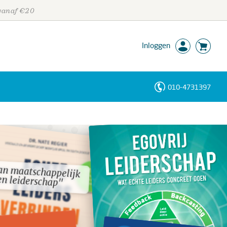
 vanaf €20
Inloggen
010-4731397
Personen
Trefwoorden
an maatschappelijk
an maatschappelijk
n leiderschap"
n leiderschap"