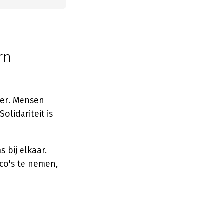
rn
der. Mensen
lidariteit is
 bij elkaar.
co's te nemen,