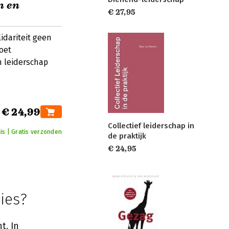
n en
€ 27,95
dariteit geen
oet
 leiderschap
€ 24,99
Collectief leiderschap in
is | Gratis verzonden
de praktijk
€ 24,95
cies?
t. In