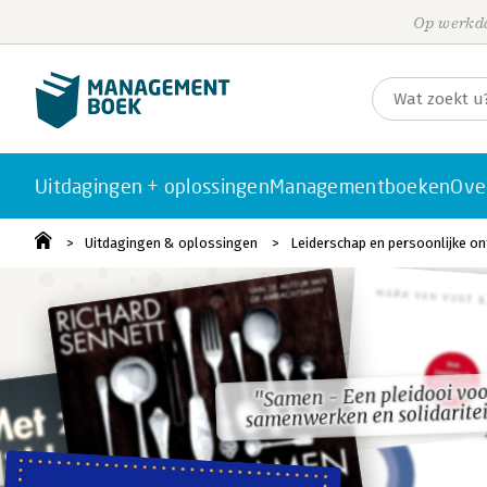
Op werkda
Uitdagingen + oplossingen
Managementboeken
Ove
Uitdagingen & oplossingen
Leiderschap en persoonlijke on
"Samen - Een pleidooi voo
"Samen - Een pleidooi voo
samenwerken en solidaritei
samenwerken en solidaritei