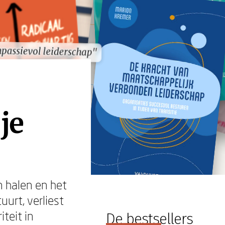
passievol leiderschap"
passievol leiderschap"
je
 halen en het
urt, verliest
iteit in
De bestsellers