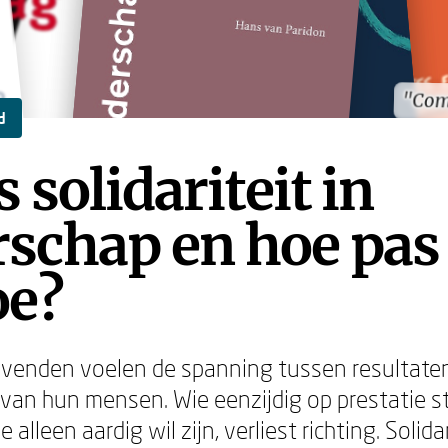
"Com
"Com
d
s solidariteit in
rschap en hoe pas 
oe?
evenden voelen de spanning tussen resultaten
van hun mensen. Wie eenzijdig op prestatie stu
 alleen aardig wil zijn, verliest richting. Solidar