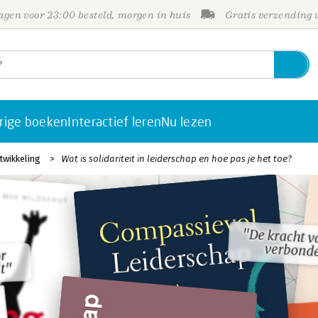
gen voor 23:00 besteld, morgen in huis
Gratis verzending
rige boeken
Interactief leren
Nu lezen
twikkeling
Wat is solidariteit in leiderschap en hoe pas je het toe?
"De kracht v
"De kracht v
verbonde
verbonde
r
r
t"
t"