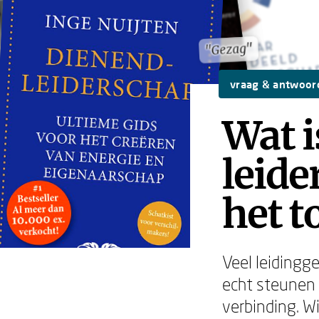
"Gezag"
"Gezag"
vraag & antwoor
Wat i
leide
het t
Veel leidingg
echt steunen 
verbinding. Wie