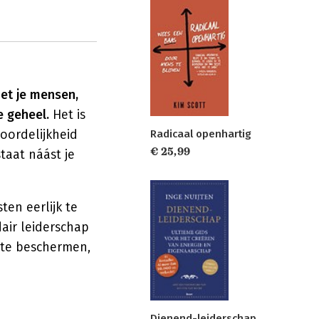
met je mensen,
 geheel.
Het is
woordelijkheid
Radicaal openhartig
€ 25,99
taat náást je
ten eerlijk te
dair leiderschap
 te beschermen,
Dienend-leiderschap