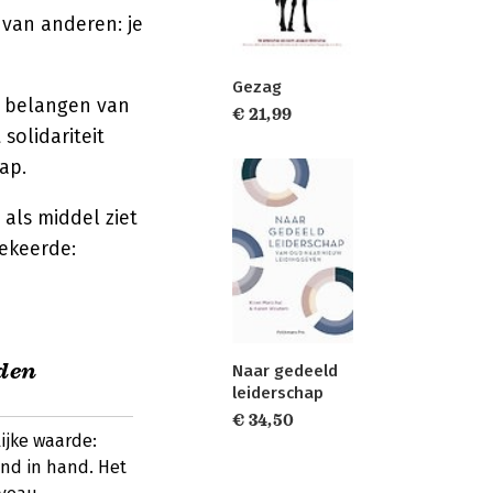
 van anderen: je
Gezag
de belangen van
€ 21,99
olidariteit
ap.
 als middel ziet
gekeerde:
den
Naar gedeeld
leiderschap
€ 34,50
ijke waarde:
nd in hand. Het