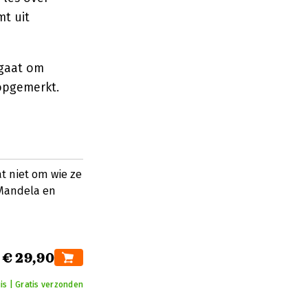
mt uit
 gaat om
 opgemerkt.
t niet om wie ze
 Mandela en
€ 29,90
is | Gratis verzonden