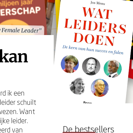
 Female Leader"
 Female Leader"
 kan
rd ik een
leider schuilt
ewezen. Want
ke leider.
De bestsellers
eerd van