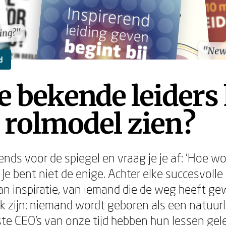
ning?"
ning?"
"New
"New
d
 bekende leiders
s rolmodel zien?
tends voor de spiegel en vraag je je af: 'Hoe wo
' Je bent niet de enige. Achter elke succesvolle 
an inspiratie, van iemand die de weg heeft g
jk zijn: niemand wordt geboren als een natuurlij
te CEO's van onze tijd hebben hun lessen gel