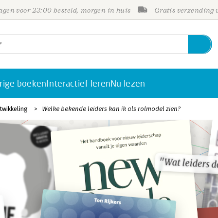
gen voor 23:00 besteld, morgen in huis
Gratis verzending
rige boeken
Interactief leren
Nu lezen
twikkeling
Welke bekende leiders kan ik als rolmodel zien?
"Wat leiders 
"Wat leiders 