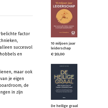
belichte factor
chnieken,
10 miljoen jaar
alleen succesvol
leiderschap
e hobbels en
€ 20,00
dienen, maar ook
van je eigen
e boardroom, de
ngen in zijn
De heilige graal