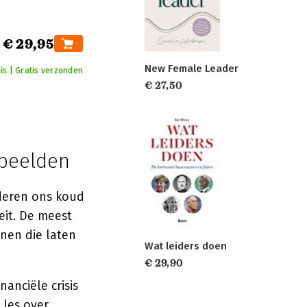
€ 29,95
New Female Leader
is | Gratis verzonden
€ 27,50
rbeelden
deren ons koud
eit. De meest
enen die laten
Wat leiders doen
€ 29,90
anciële crisis
 les over