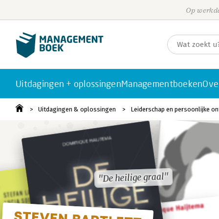
Op werkda
Uitdagingen + oplossingen
Managementboeken
Ove
Uitdagingen & oplossingen
Leiderschap en persoonlijke on
"De heilige graal"
"De heilige graal"