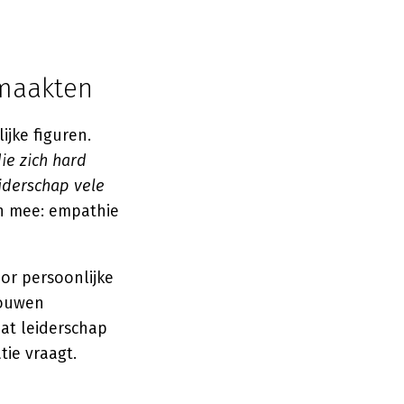
jmaakten
jke figuren.
ie zich hard
iderschap vele
en mee: empathie
or persoonlijke
rouwen
dat leiderschap
tie vraagt.