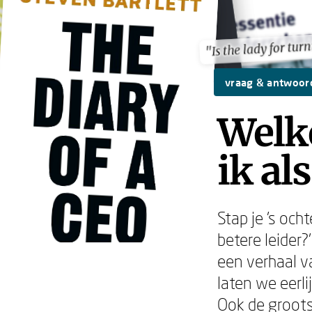
"Is the lady for tur
"Is the lady for tur
vraag & antwoor
Welke
ik al
Stap je 's och
betere leider?
een verhaal v
laten we eerli
Ook de groots