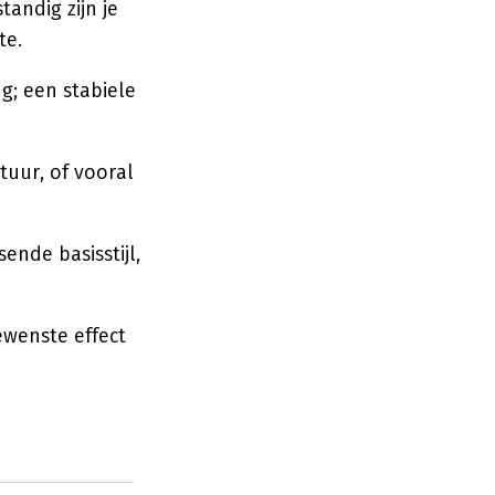
andig zijn je
te.
g; een stabiele
tuur, of vooral
ende basisstijl,
gewenste effect