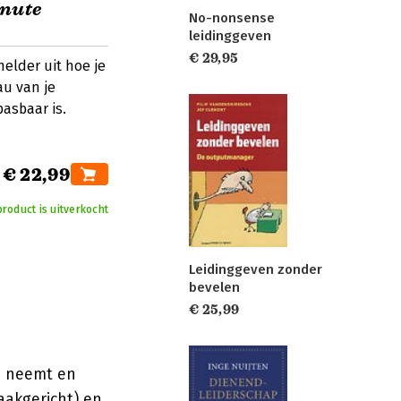
inute
No-nonsense
leidinggeven
€ 29,95
helder uit hoe je
au van je
asbaar is.
€ 22,99
product is uitverkocht
Leidinggeven zonder
bevelen
€ 25,99
en neemt en
aakgericht) en