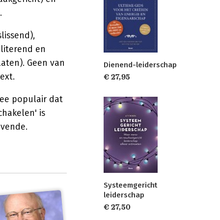
.
lissend),
iliterend en
laten). Geen van
Dienend-leiderschap
ext.
€ 27,95
ee populair dat
hakelen' is
evende.
Systeemgericht
leiderschap
€ 27,50