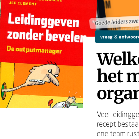
"Goede leiders zwe
"Goede leiders zwe
vraag & antwoor
Welke
het m
organ
Veel leidingge
recept bestaat
ene team rust