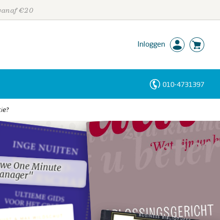
 vanaf €20
Inloggen
010-4731397
Personen
tie?
Trefwoorden
uwe One Minute
uwe One Minute
anager"
anager"