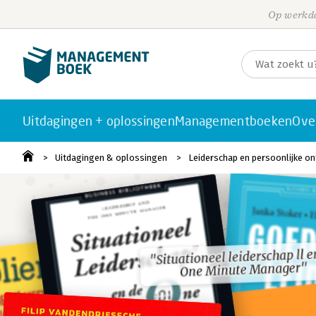
Op werkda
Uitdagingen + oplossingen
Managementboeken
Ove
Uitdagingen & oplossingen
Leiderschap en persoonlijke on
"Situationeel leiderschap ll e
"Situationeel leiderschap ll e
One Minute Manager"
One Minute Manager"