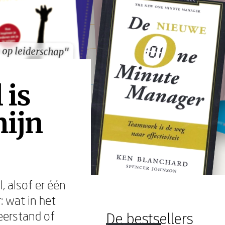
 op leiderschap"
 op leiderschap"
 is
mijn
, alsof er één
: wat in het
weerstand of
De bestsellers