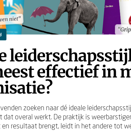
ven niet"
ven niet"
"Grip
"Grip
d
 leiderschapsstijl
eest effectief in 
isatie?
venden zoeken naar dé ideale leiderschapsstijl
 dat overal werkt. De praktijk is weerbarstiger
 en resultaat brengt, leidt in het andere tot 