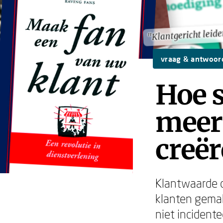
"Klantgericht leid
"Klantgericht leid
vraag & antwoor
Hoe s
meer
creë
Klantwaarde c
klanten gemak
niet incident