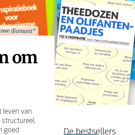
ruwe diamant"
ruwe diamant"
am om
t leven van
 structureel,
en goed
De bestsellers