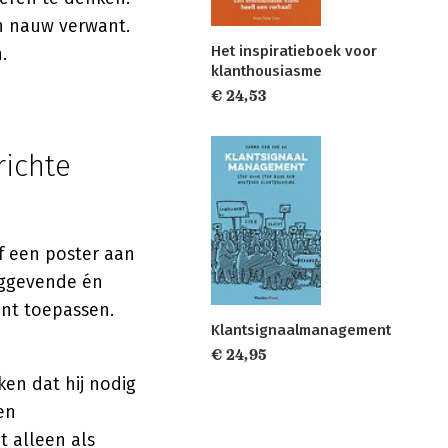
jn nauw verwant.
Het inspiratieboek voor
.
klanthousiasme
€ 24,53
richte
f een poster aan
inggevende én
unt toepassen.
Klantsignaalmanagement
€ 24,95
ken dat hij nodig
en
t alleen als