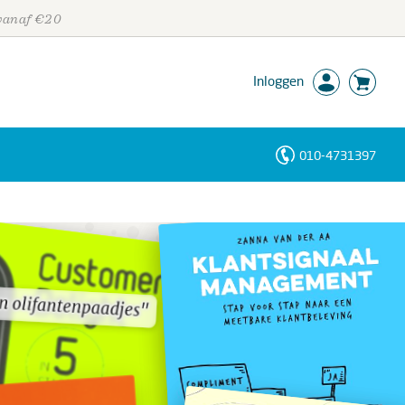
 vanaf €20
Inloggen
010-4731397
Personen
Trefwoorden
n olifantenpaadjes"
n olifantenpaadjes"