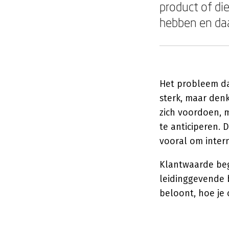
product of di
hebben en daa
Het probleem da
sterk, maar denk
zich voordoen, 
te anticiperen. 
vooral om inter
Klantwaarde begi
leidinggevende b
beloont, hoe je 