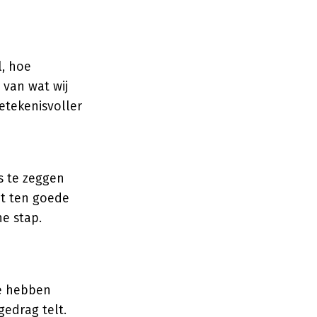
l, hoe
 van wat wij
etekenisvoller
s te zeggen
nt ten goede
e stap.
de hebben
gedrag telt.