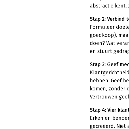
abstractie kent,
Stap 2: Verbind 
Formuleer doele
goedkoop), maar
doen? Wat veran
en stuurt gedrag
Stap 3: Geef me
Klantgerichthei
hebben. Geef he
komen, zonder d
Vertrouwen geef
Stap 4: Vier klan
Erken en benoem
gecreëerd. Niet a