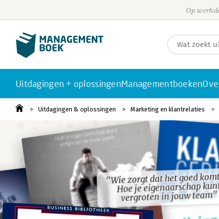
Op werkda
Uitdagingen + oplossingen
Managementboeken
Ove
Uitdagingen & oplossingen
Marketing en klantrelaties
"Wie zorgt dat het goed komt
"Wie zorgt dat het goed komt
Hoe je eigenaarschap kun
Hoe je eigenaarschap kun
vergroten in jouw team"
vergroten in jouw team"