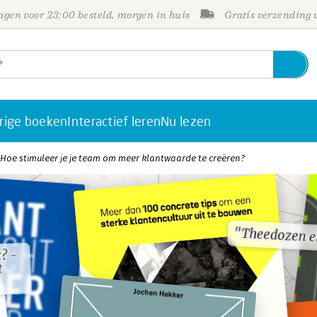
gen voor 23:00 besteld, morgen in huis
Gratis verzending
rige boeken
Interactief leren
Nu lezen
Hoe stimuleer je je team om meer klantwaarde te creëren?
"Theedozen e
"Theedozen e
? -
? -
t
t