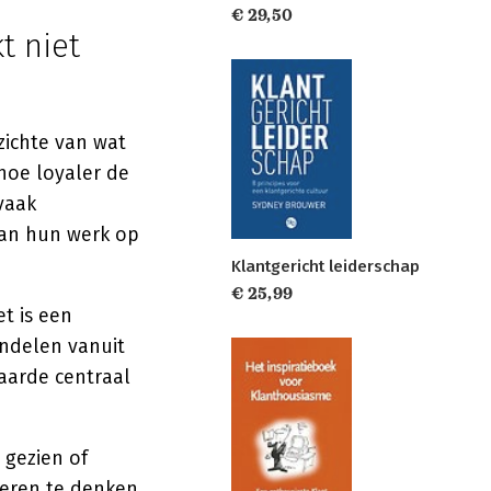
€ 29,50
t niet
zichte van wat
 hoe loyaler de
vaak
 van hun werk op
Klantgericht leiderschap
€ 25,99
et is een
ndelen vanuit
waarde centraal
 gezien of
eren te denken.