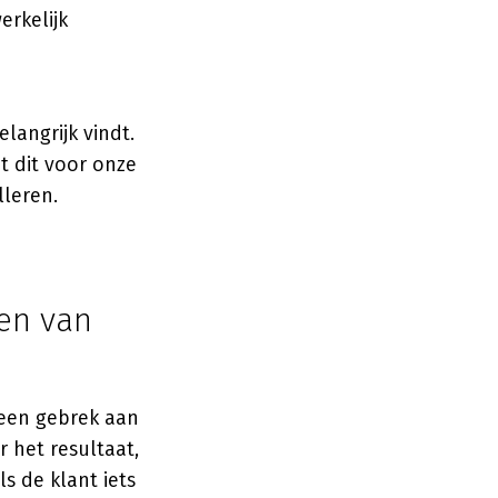
erkelijk
langrijk vindt.
nt dit voor onze
lleren.
ren van
 een gebrek aan
 het resultaat,
s de klant iets