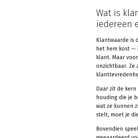
Wat is kl
iedereen e
Klantwaarde is 
het hem kost — i
klant. Maar voor
onzichtbaar. Ze 
klanttevredenhei
Daar zit de kern
houding die je 
wat ze kunnen zi
stelt, moet je d
Bovendien speelt
gewaardeerd voe