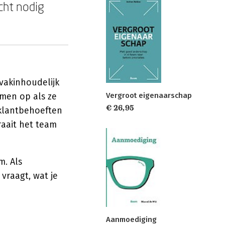
cht nodig
vakinhoudelijk
Vergroot eigenaarschap
emen op als ze
€ 26,95
 klantbehoeften
raait het team
m. Als
vraagt, wat je
Aanmoediging