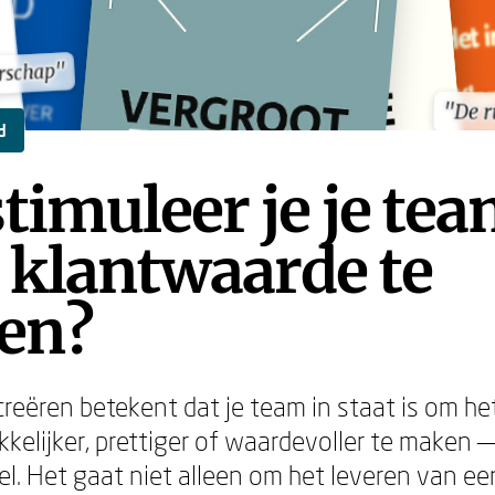
erschap"
erschap"
"De 
"De 
d
timuleer je je te
 klantwaarde te
ren?
reëren betekent dat je team in staat is om he
kelijker, prettiger of waardevoller te maken —
eel. Het gaat niet alleen om het leveren van e