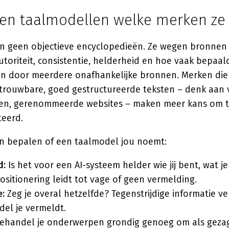
en taalmodellen welke merken z
jn geen objectieve encyclopedieën. Ze wegen bronnen 
utoriteit, consistentie, helderheid en hoe vaak bepaal
n door meerdere onafhankelijke bronnen. Merken di
trouwbare, goed gestructureerde teksten – denk aan 
eken, gerenommeerde websites – maken meer kans om 
teerd.
en bepalen of een taalmodel jou noemt:
d:
Is het voor een AI-systeem helder wie jij bent, wat j
ositionering leidt tot vage of geen vermelding.
e:
Zeg je overal hetzelfde? Tegenstrijdige informatie v
el je vermeldt.
ehandel je onderwerpen grondig genoeg om als gez