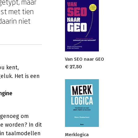
getypt, maar
jst met tien
daarin niet
Van SEO naar GEO
ou kent,
€ 27,50
eluk. Het is een
ngine
jk genoeg om
e worden? In dit
 in taalmodellen
Merklogica