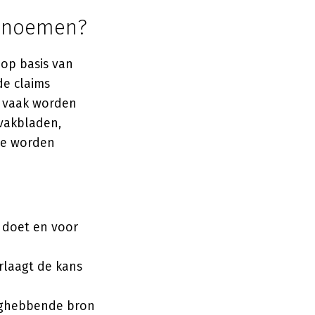
e noemen?
op basis van
de claims
e vaak worden
vakbladen,
te worden
e doet en voor
erlaagt de kans
aghebbende bron