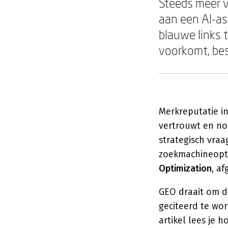
Steeds meer 
aan een AI-ass
blauwe links 
voorkomt, best
Merkreputatie in
vertrouwt en noe
strategisch vra
zoekmachineopti
Optimization
, a
GEO draait om dr
geciteerd te wo
artikel lees je 