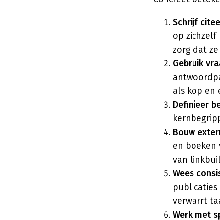
Schrijf cite
op zichzelf 
zorg dat ze
Gebruik vr
antwoordpar
als kop en 
Definieer be
kernbegripp
Bouw extern
en boeken v
van linkbui
Wees consis
publicaties
verwarrt ta
Werk met sp