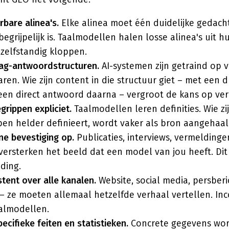
erbare alinea's.
Elke alinea moet één duidelijke gedach
begrijpelijk is. Taalmodellen halen losse alinea's uit h
 zelfstandig kloppen.
aag-antwoordstructuren.
AI-systemen zijn getraind op 
en. Wie zijn content in die structuur giet – met een d
een direct antwoord daarna – vergroot de kans op ve
grippen expliciet.
Taalmodellen leren definities. Wie zi
en helder definieert, wordt vaker als bron aangehaal
e bevestiging op.
Publicaties, interviews, vermelding
ersterken het beeld dat een model van jou heeft. Dit i
lding.
tent over alle kanalen.
Website, social media, persberi
 – ze moeten allemaal hetzelfde verhaal vertellen. Inc
almodellen.
ecifieke feiten en statistieken.
Concrete gegevens wor