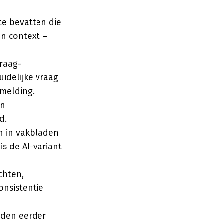
te bevatten die
un context –
vraag-
uidelijke vraag
rmelding.
jn
d.
en in vakbladen
s de AI-variant
chten,
onsistentie
den eerder