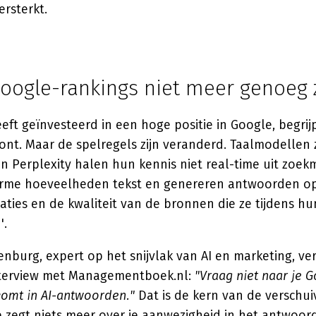
ersterkt.
ogle-rankings niet meer genoeg z
eft geïnvesteerd in een hoge positie in Google, begrij
ont. Maar de spelregels zijn veranderd. Taalmodellen 
n Perplexity halen hun kennis niet real-time uit zoekm
rme hoeveelheden tekst en genereren antwoorden op
aties en de kwaliteit van de bronnen die ze tijdens hu
'.
nburg, expert op het snijvlak van AI en marketing, v
nterview met Managementboek.nl:
"Vraag niet naar je 
komt in AI-antwoorden."
Dat is de kern van de verschui
e zegt niets meer over je aanwezigheid in het antwoor