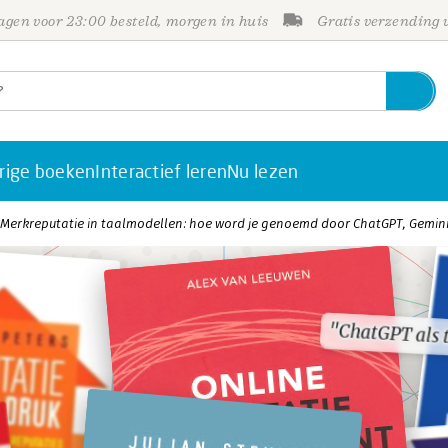
gen voor 23:00 besteld, morgen in huis
Gratis verzending
rige boeken
Interactief leren
Nu lezen
Merkreputatie in taalmodellen: hoe word je genoemd door ChatGPT, Gemini
"ChatGPT als 
"ChatGPT als 