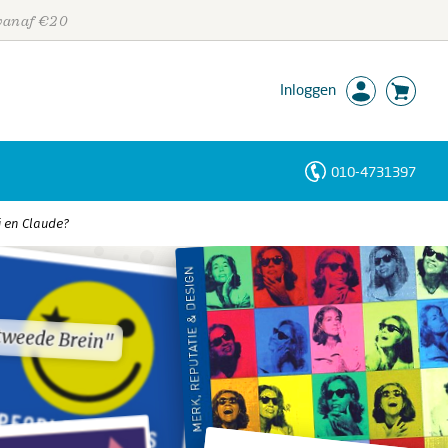
 vanaf €20
Inloggen
010-4731397
Personen
 en Claude?
Trefwoorden
tweede Brein"
tweede Brein"