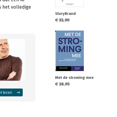
s het volledige
StoryBrand
€ 32,99
Met de stroming mee
€ 28,95
el lezen