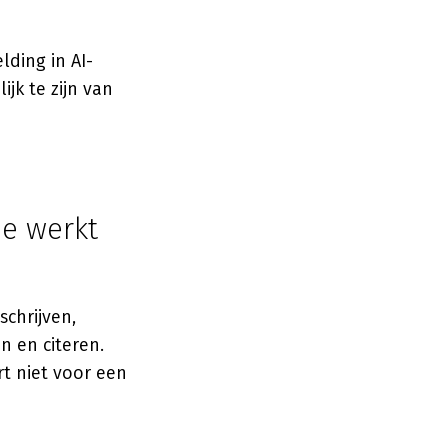
ding in AI-
jk te zijn van
oe werkt
schrijven,
n en citeren.
rt niet voor een