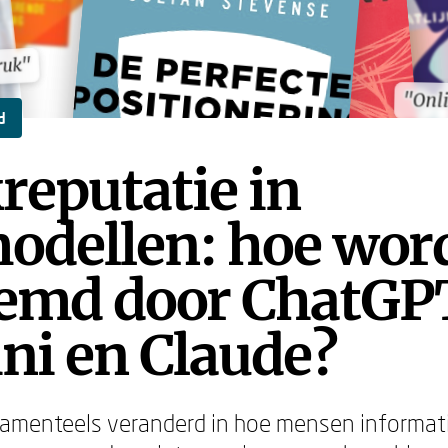
ruk"
ruk"
"Onl
"Onl
d
reputatie in
odellen: hoe word
emd door ChatGP
ni en Claude?
ndamenteels veranderd in hoe mensen informat