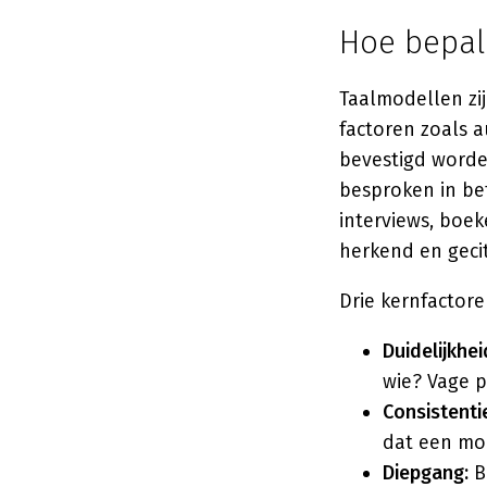
Hoe bepal
Taalmodellen zi
factoren zoals a
bevestigd worde
besproken in be
interviews, bo
herkend en geci
Drie kernfactor
Duidelijkhei
wie? Vage p
Consistenti
dat een mod
Diepgang:
B