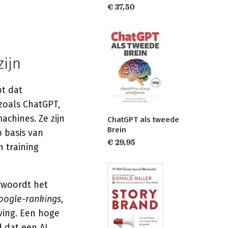
€ 37,50
ijn
pt dat
zoals ChatGPT,
achines. Ze zijn
ChatGPT als tweede
Brein
 basis van
€ 29,95
n training
erwoordt het
Google-rankings,
ving. Een hoge
d dat een AI