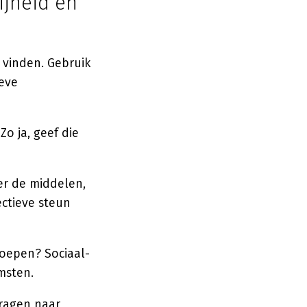
ijheid en
 vinden. Gebruik
ieve
 ja, geef die
er de middelen,
ectieve steun
roepen? Sociaal-
omsten.
dragen naar