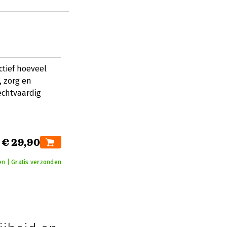
ctief hoeveel
, zorg en
echtvaardig
€ 29,90
en | Gratis verzonden