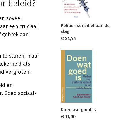
or beleid?
sen zoveel
Politiek sensitief aan de
aar een cruciaal
slag
of gebrek aan
€ 34,75
n te sturen, maar
zekerheid als
id vergroten.
eid en
r. Goed sociaal-
Doen wat goed is
€ 11,99