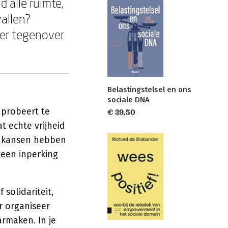
d alle ruimte,
allen?
ier tegenover
Belastingstelsel en ons
sociale DNA
 probeert te
€ 39,50
t echte vrijheid
n kansen hebben
geen inperking
solidariteit,
r organiseer
rmaken. In je