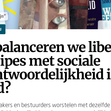
ijn"
ijn"
d
alanceren we libe
ipes met sociale
twoordelijkheid 
d?
akers en bestuurders worstelen met dezelfde