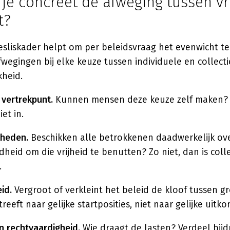
je concreet de afweging tussen vr
t?
esliskader helpt om per beleidsvraag het evenwicht te
egingen bij elke keuze tussen individuele en collect
kheid.
 vertrekpunt.
Kunnen mensen deze keuze zelf maken? Zo
iet in.
kheden.
Beschikken alle betrokkenen daadwerkelijk ov
heid om die vrijheid te benutten? Zo niet, dan is coll
.
id.
Vergroot of verkleint het beleid de kloof tussen g
treeft naar gelijke startposities, niet naar gelijke uitk
n rechtvaardigheid.
Wie draagt de lasten? Verdeel bij