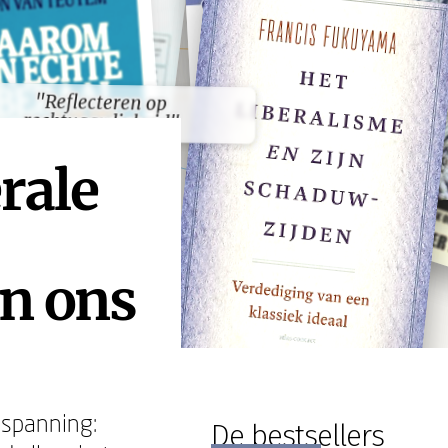
"Reflecteren op
"Reflecteren op
rechtvaardigheid"
rechtvaardigheid"
rale
in ons
 spanning:
De bestsellers