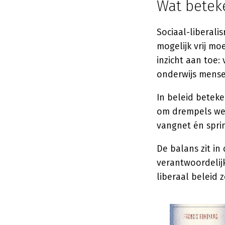
Wat beteke
Sociaal-liberali
mogelijk vrij mo
inzicht aan toe:
onderwijs mens
In beleid beteke
om drempels weg
vangnet én spri
De balans zit in
verantwoordelijk
liberaal beleid