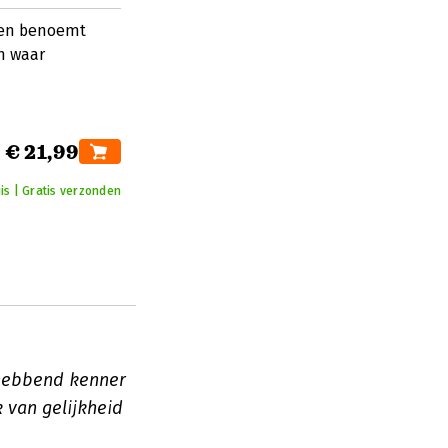
 en benoemt
n waar
€ 21,99
is | Gratis verzonden
aghebbend kenner
k van gelijkheid