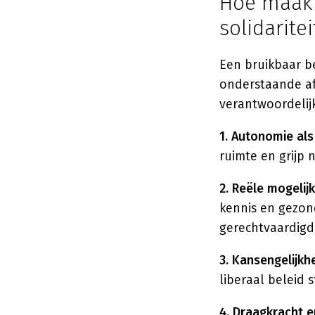
Hoe maak 
solidaritei
Een bruikbaar b
onderstaande afw
verantwoordelij
1. Autonomie als
ruimte en grijp n
2. Reële mogelij
kennis en gezond
gerechtvaardigd
3. Kansengelijkhe
liberaal beleid s
4. Draagkracht e