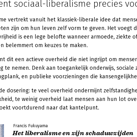
nt sociaal-liberalisme precies vo
sme vertrekt vanuit het klassiek-liberale idee dat men
eten zijn om hun leven zelf vorm te geven. Het voegt d
 vrijheid is een lege belofte wanneer armoede, ziekte 
en belemmert om keuzes te maken.
nt dit een actieve overheid die niet ingrijpt om mense
 te nemen. Denk aan toegankelijk onderwijs, sociale 
ngplank, en publieke voorzieningen die kansengelijkhe
 de dosering: te veel overheid ondermijnt zelfstandigh
heid, te weinig overheid laat mensen aan hun lot ove
 zoekt voortdurend naar dat kantelpunt.
Francis Fukuyama
Het liberalisme en zijn schaduwzijden