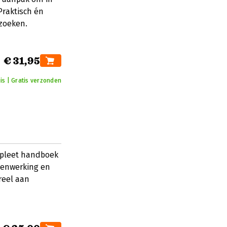
Praktisch én
 zoeken.
€ 31,95
is | Gratis verzonden
mpleet handboek
menwerking en
reel aan