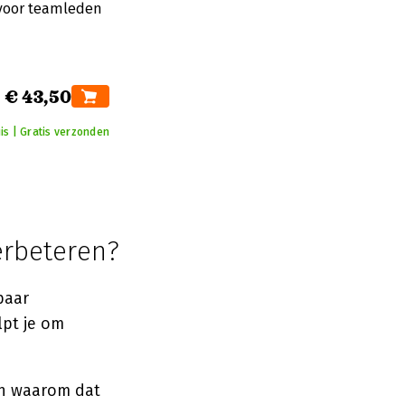
t voor teamleden
€ 43,50
is | Gratis verzonden
verbeteren?
paar
lpt je om
n waarom dat