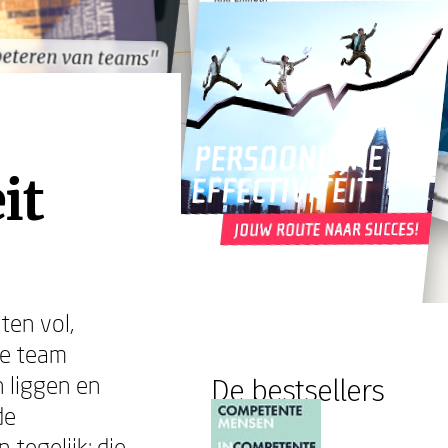
beteren van teams"
beteren van teams"
it
ten vol,
 je team
n liggen en
De bestsellers
de
 tegelijk: die