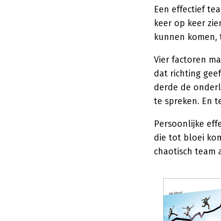
Een effectief te
keer op keer zi
kunnen komen, t
Vier factoren m
dat richting gee
derde de onderli
te spreken. En t
Persoonlijke eff
die tot bloei ko
chaotisch team 