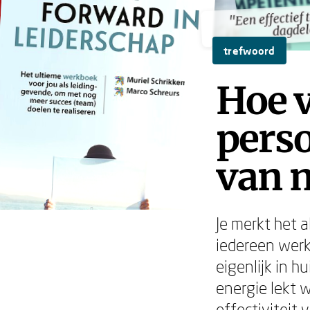
"Een effectief 
"Een effectief 
dagde
dagde
trefwoord
Hoe v
perso
van 
Je merkt het a
iedereen werkt
eigenlijk in h
energie lekt w
effectiviteit 