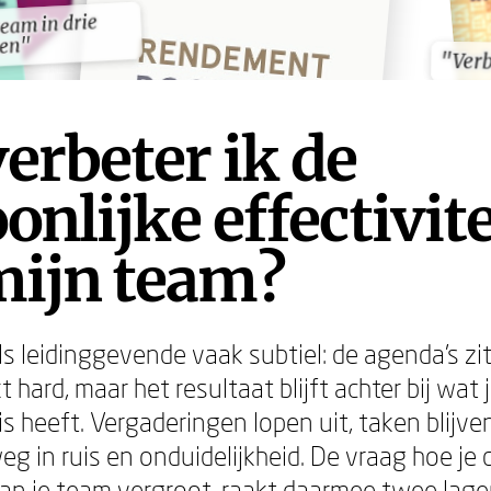
team in drie
team in drie
len"
len"
"Ver
"Ver
erbeter ik de
onlijke effectivite
mijn team?
ls leidinggevende vaak subtiel: de agenda's zit
 hard, maar het resultaat blijft achter bij wat
uis heeft. Vergaderingen lopen uit, taken blijve
eg in ruis en onduidelijkheid. De vraag hoe je 
van je team vergroot, raakt daarmee twee lagen