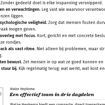
 Zonder gedeeld doel is elke inspanning versnipperd.
len en verwachtingen.
Leg vast wie waarvoor verantwoor
nzen liggen.
ychologische veiligheid.
Zorg dat mensen fouten du
raak mogen geven.
overleg met focus.
Kort, gericht en met concrete beslu
ze rondjes.
ack als vast ritme.
Niet alleen bij problemen, maar st
g.
ten bewust.
Zet mensen in op wat ze goed kunnen en 
stuur bij.
Kijk regelmatig terug: wat werkt, wat kost en
Watze Hepkema
Een effectief team in drie dagdelen
Watze Hepkema biedt een compacte, direct toepasbar