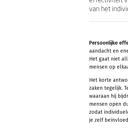
van het indivi
Persoonlijke eff
aandacht en ene
Het gaat niet a
mensen op elkaa
Het korte antwoo
zaken tegelijk.
waaraan hij bijd
mensen open dur
zodat individuele
je zelf beïnvloe