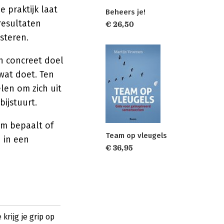
 praktijk laat
Beheers je!
resultaten
€ 26,50
steren.
n concreet doel
 wat doet. Ten
len om zich uit
ijstuurt.
am bepaalt of
Team op vleugels
n in een
€ 36,95
krijg je grip op