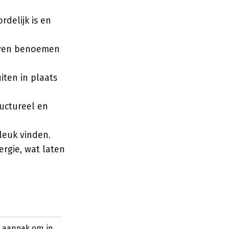
delijk is en
rven benoemen
iten in plaats
ructureel en
leuk vinden.
ergie, wat laten
e aanpak om in