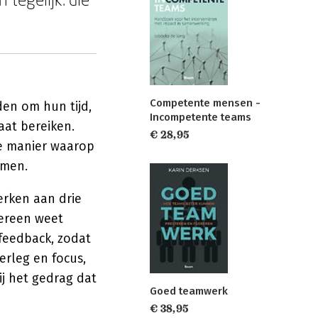
Competente mensen -
en om hun tijd,
Incompetente teams
aat bereiken.
€ 28,95
de manier waarop
emen.
erken aan drie
dereen weet
 feedback, zodat
erleg en focus,
bij het gedrag dat
Goed teamwerk
€ 38,95