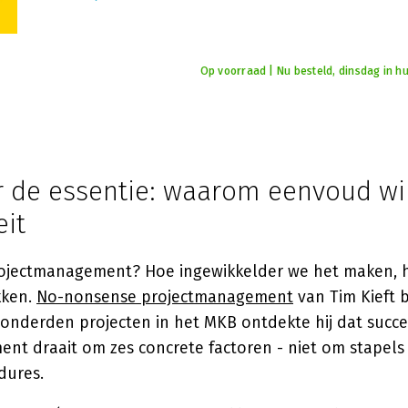
Op voorraad | Nu besteld, dinsdag in hu
r de essentie: waarom eenvoud wi
eit
rojectmanagement? Hoe ingewikkelder we het maken, 
kken.
No-nonsense projectmanagement
van Tim Kieft b
honderden projecten in het MKB ontdekte hij dat succe
nt draait om zes concrete factoren - niet om stapels
dures.