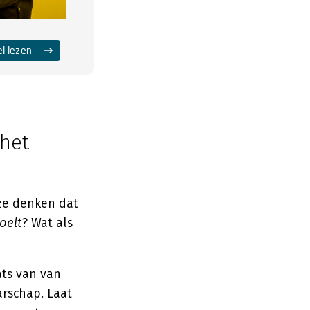
el lezen
het
ze denken dat
oelt
? Wat als
ats van van
rschap. Laat