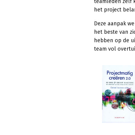
teamleden zelf k
het project belan
Deze aanpak wer
het beste van z
hebben op de ui
team vol overtui