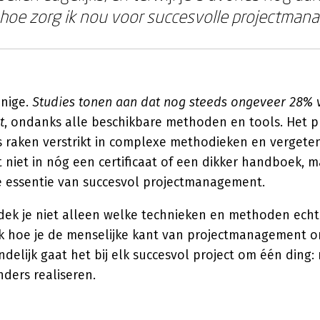
hoe zorg ik nou voor succesvolle projectma
enige.
Studies tonen aan dat nog steeds ongeveer 28% v
t
, ondanks alle beschikbare methoden en tools. Het 
 raken verstrikt in complexe methodieken en vergeten
t niet in nóg een certificaat of een dikker handboek, m
e essentie van succesvol projectmanagement.
dek je niet alleen welke technieken en methoden echt 
 hoe je de menselijke kant van projectmanagement o
eindelijk gaat het bij elk succesvol project om één ding
nders realiseren.