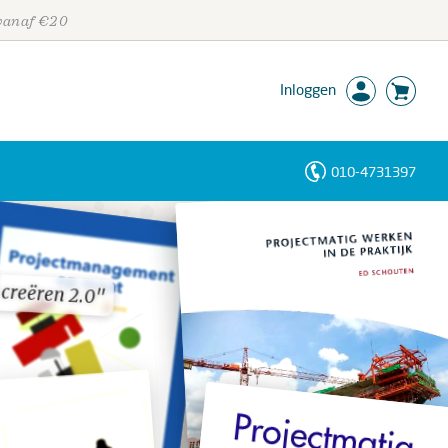
 vanaf €20
Inloggen
010-4731397
Personen
Trefwoorden
 creëren 2.0"
 creëren 2.0"