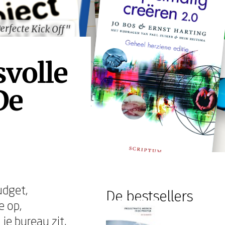
erfecte Kick Off"
erfecte Kick Off"
svolle
De
Budget,
De bestsellers
e op,
 je bureau zit,