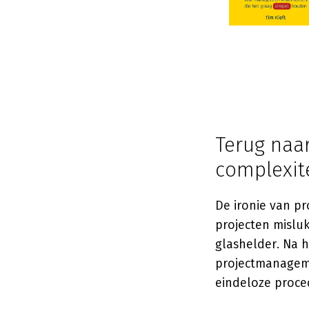
Terug naa
complexit
De ironie van p
projecten mislu
glashelder. Na 
projectmanageme
eindeloze proce