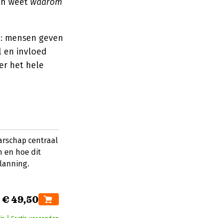
een weet
waarom
d: mensen geven
l en invloed
er het hele
rschap centraal
n en hoe dit
planning.
€ 49,50