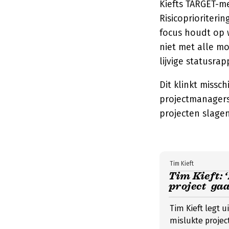
Kiefts TARGET-m
Risicoprioriteri
focus houdt op w
niet met alle mog
lijvige statusra
Dit klinkt missc
projectmanagers 
projecten slagen 
Tim Kieft
Tim Kieft: 
project ga
Tim Kieft legt 
mislukte projec