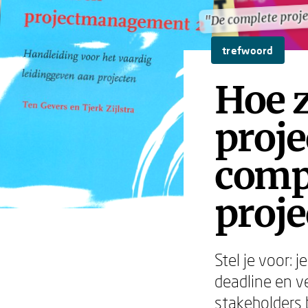
"De complete proj
"De complete proj
trefwoord
Hoe z
proj
compl
proje
Stel je voor: j
deadline en ve
stakeholders b