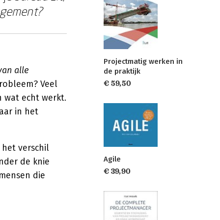
nagement?
Projectmatig werken in
an alle
de praktijk
probleem? Veel
€ 59,50
 wat echt werkt.
aar in het
het verschil
Agile
nder de knie
€ 39,90
: mensen die