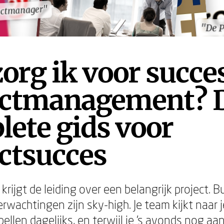
ectmanager"
ectmanager"
"De P
"De P
org ik voor succe
ectmanagement? 
ete gids voor
ctsucces
e krijgt de leiding over een belangrijk project. 
rwachtingen zijn sky-high. Je team kijkt naar j
ellen dagelijks, en terwijl je 's avonds nog aan