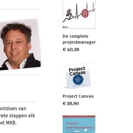
De complete
projectmanager
€ 40,28
Project Canvas
€ 39,90
 ontdoen van
rete stappen elk
het MKB.