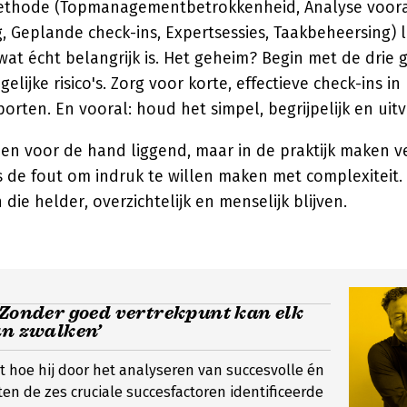
ethode (Topmanagementbetrokkenheid, Analyse voora
ng, Geplande check-ins, Expertsessies, Taakbeheersing) l
at écht belangrijk is. Het geheim? Begin met de drie gr
elijke risico's. Zorg voor korte, effectieve check-ins in
pporten. En vooral: houd het simpel, begrijpelijk en uit
hien voor de hand liggend, maar in de praktijk maken v
de fout om indruk te willen maken met complexiteit. T
die helder, overzichtelijk en menselijk blijven.
‘Zonder goed vertrekpunt kan elk
an zwalken’
uit hoe hij door het analyseren van succesvolle én
ten de zes cruciale succesfactoren identificeerde