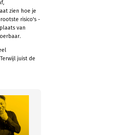
f,
aat zien hoe je
ootste risico's -
 plaats van
voerbaar.
eel
erwijl juist de