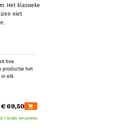
. Het klassieke
izen niet
e.
uit hoe
n productie het
in elk
€ 69,50
uis | Gratis verzonden