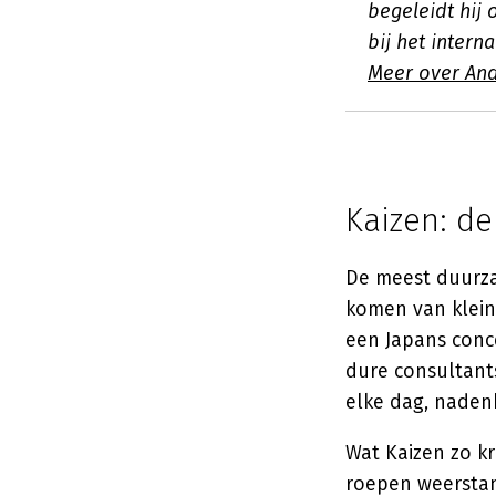
begeleidt hij 
bij het intern
Meer over An
Kaizen: de
De meest duurza
komen van kleine
een Japans conce
dure consultant
elke dag, naden
Wat Kaizen zo kr
roepen weerstand