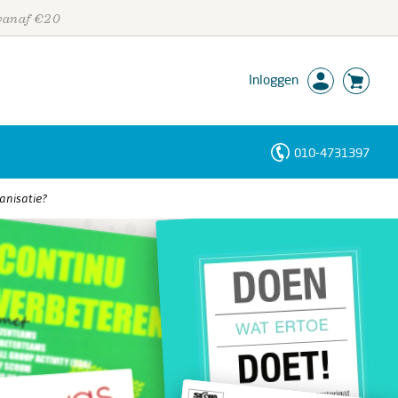
 vanaf €20
Inloggen
010-4731397
Personen
anisatie?
Trefwoorden