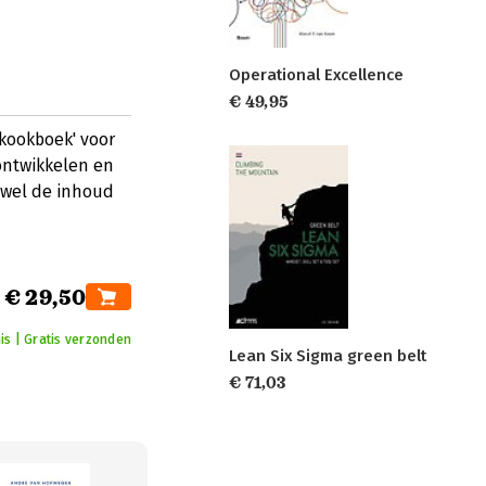
Operational Excellence
€ 49,95
'kookboek' voor
ontwikkelen en
owel de inhoud
€ 29,50
uis | Gratis verzonden
Lean Six Sigma green belt
€ 71,03