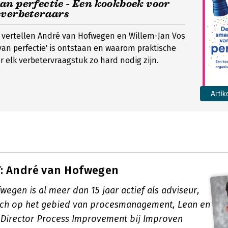
an perfectie - Een kookboek voor
everbeteraars
w vertellen André van Hofwegen en Willem-Jan Vos
an perfectie' is ontstaan en waarom praktische
 elk verbetervraagstuk zo hard nodig zijn.
Artik
: André van Hofwegen
egen is al meer dan 15 jaar actief als adviseur,
ach op het gebied van procesmanagement, Lean en
s Director Process Improvement bij Improven