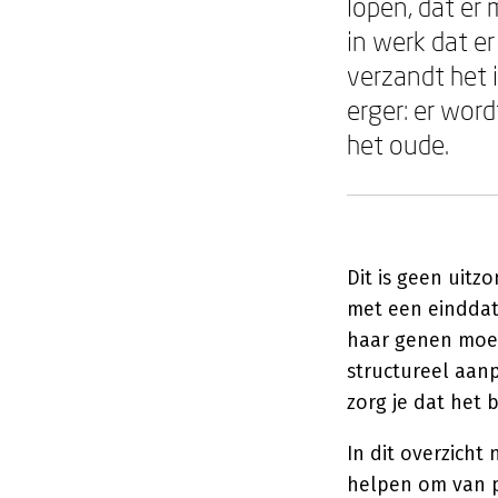
lopen, dat er
in werk dat er
verzandt het 
erger: er wor
het oude.
Dit is geen uitz
met een einddat
haar genen moet 
structureel aan
zorg je dat het b
In dit overzich
helpen om van p