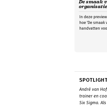
De smaak v
organisati
In deze previe
hoe 'De smaak v
handvatten voor
SPOTLIGHT
André van Hofw
trainer en co
Six Sigma. Al