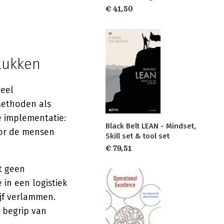
€ 41,50
lukken
veel
 Methoden als
de implementatie:
Black Belt LEAN - Mindset,
oor de mensen
Skill set & tool set
€ 79,51
t geen
 in een logistiek
ijf verlammen.
 begrip van