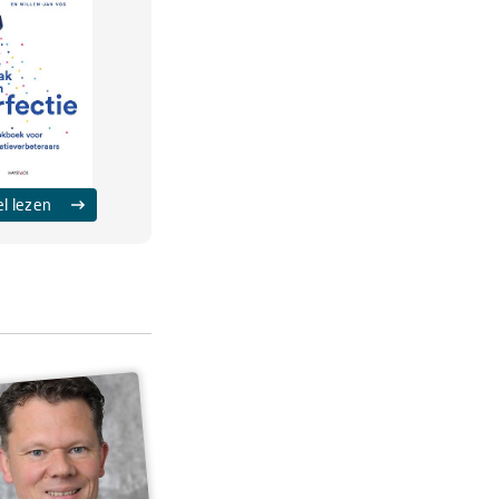
el lezen