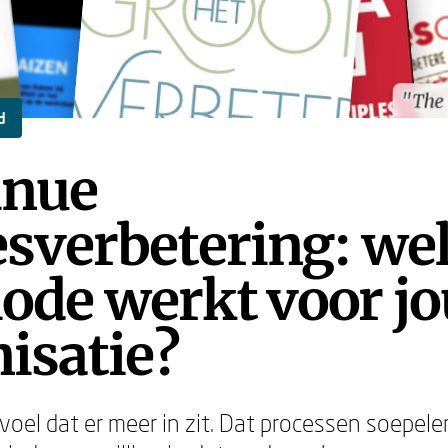
"The
"The
d
inue
sverbetering: we
ode werkt voor j
isatie?
evoel dat er meer in zit. Dat processen soepel