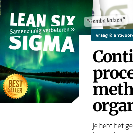
"Gemba kaizen"
"Gemba kaizen"
vraag & antwoor
Cont
proce
meth
organ
Je hebt het g