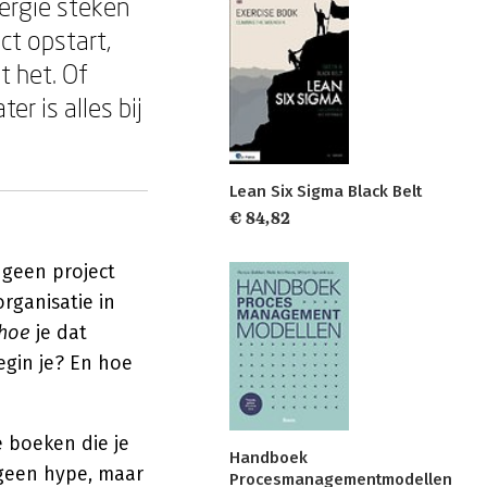
nergie steken
ct opstart,
t het. Of
r is alles bij
Lean Six Sigma Black Belt
€ 84,82
s geen project
rganisatie in
hoe
je dat
egin je? En hoe
 boeken die je
Handboek
geen hype, maar
Procesmanagementmodellen