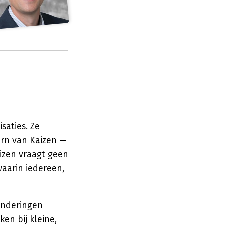
aties. Ze
ern van Kaizen —
aizen vraagt geen
aarin iedereen,
randeringen
en bij kleine,