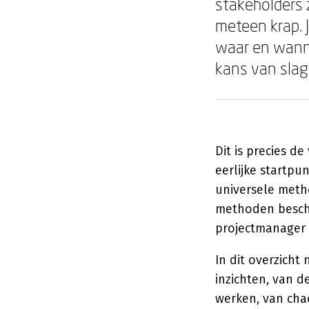
stakeholders zi
meteen krap. J
waar en wanne
kans van sla
Dit is precies d
eerlijke startpu
universele metho
methoden beschik
projectmanager d
In dit overzich
inzichten, van d
werken, van cha