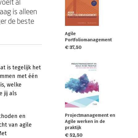
voelt al
aag is alleen
er de beste
Agile
Portfoliomanagement
€ 37,50
t is tegelijk het
 temmen met één
is, welke
jij als
Projectmanagement en
ethoden en
Agile werken in de
cht van agile
praktijk
Met
€ 52,50