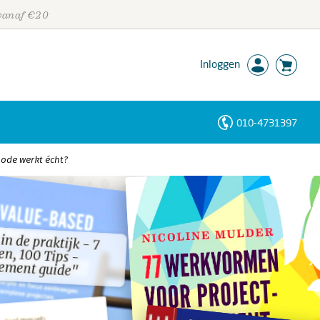
 vanaf €20
Inloggen
010-4731397
Personen
hode werkt écht?
Trefwoorden
n de praktijk - 7
n, 100 Tips -
n de praktijk - 7
n, 100 Tips -
ment guide"
ment guide"