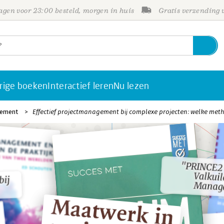
gen voor 23:00 besteld, morgen in huis
Gratis verzending
rige boeken
Interactief leren
Nu lezen
gement
Effectief projectmanagement bij complexe projecten: welke met
"PRINCE2 i
Valkuile
"PRINCE2 i
Valkuile
bij
bij
Manage
Manage