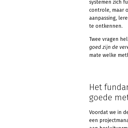
systemen zich f
controle, maar 
aanpassing, ler
te ontkennen.
Twee vragen hel
goed zijn de ver
mate welke meth
Het funda
goede me
Voordat we in de
een projectmana