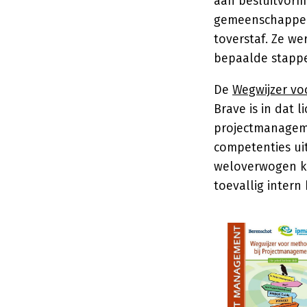
aan besluitvorm
gemeenschappeli
toverstaf. Ze w
bepaalde stappe
De
Wegwijzer v
Brave is in dat 
projectmanagem
competenties uit
weloverwogen ke
toevallig intern