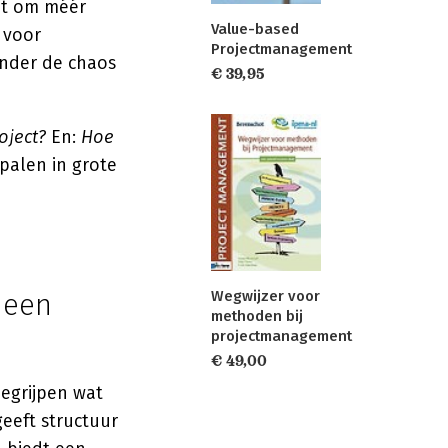
et om méér
Value-based
 voor
Projectmanagement
onder de chaos
€ 39,95
oject?
En:
Hoe
alen in grote
 een
Wegwijzer voor
methoden bij
projectmanagement
€ 49,00
begrijpen wat
eeft structuur