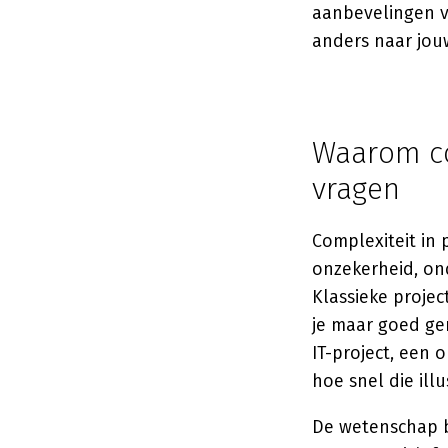
aanbevelingen v
anders naar jouw
Waarom co
vragen
Complexiteit in 
onzekerheid, ond
Klassieke proje
je maar goed gen
IT-project, een 
hoe snel die ill
De wetenschap b