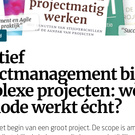
ent en Agile
ent en Agile
 praktijk"
 praktijk"
"Suc
"Suc
d
tief
ectmanagement bi
lexe projecten: w
ode werkt écht?
et begin van een groot project. De scope is am