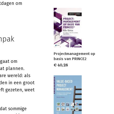
itdagen om
npak
Projectmanagement op
basis van PRINCE2
t gaat om
€ 40,28
aat plannen.
re wereld: als
dden in een groot
eft gezeten, weet
s dat sommige