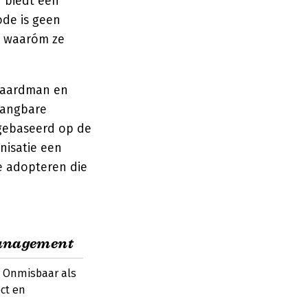
 biedt een
ode is geen
n waaróm ze
Baardman en
 gangbare
gebaseerd op de
nisatie een
e adopteren die
management
. Onmisbaar als
ect en