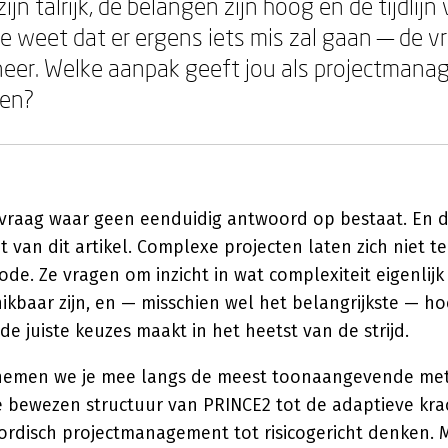
jn talrijk, de belangen zijn hoog en de tijdlijn 
e weet dat er ergens iets mis zal gaan — de vr
er. Welke aanpak geeft jou als projectmanag
gen?
e vraag waar geen eenduidig antwoord op bestaat. En da
nt van dit artikel. Complexe projecten laten zich niet
de. Ze vragen om inzicht in wat complexiteit eigenlijk 
baar zijn, en — misschien wel het belangrijkste — hoe 
e juiste keuzes maakt in het heetst van de strijd.
t nemen we je mee langs de meest toonaangevende m
e bewezen structuur van PRINCE2 tot de adaptieve kra
ordisch projectmanagement tot risicogericht denken. 