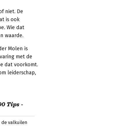
f niet. De
t is ook
pe. Wie dat
an waarde.
der Molen is
rvaring met de
je dat voorkomt.
 om leiderschap,
0 Tips -
e de valkuilen