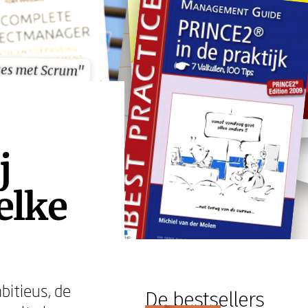
ces met Scrum"
ces met Scrum"
j
elke
bitieus, de
De bestsellers