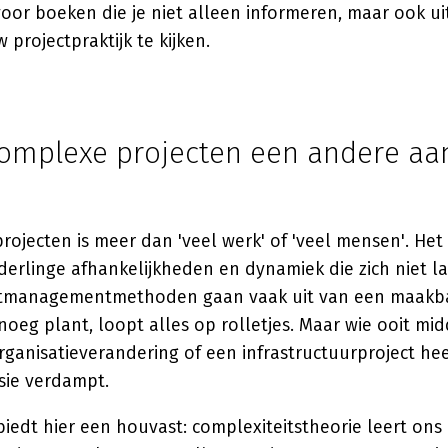
oor boeken die je niet alleen informeren, maar ook u
 projectpraktijk te kijken.
mplexe projecten een andere aa
projecten is meer dan 'veel werk' of 'veel mensen'. He
erlinge afhankelijkheden en dynamiek die zich niet l
ctmanagementmethoden gaan vaak uit van een maakba
oeg plant, loopt alles op rolletjes. Maar wie ooit mi
organisatieverandering of een infrastructuurproject he
usie verdampt.
iedt hier een houvast: complexiteitstheorie leert on