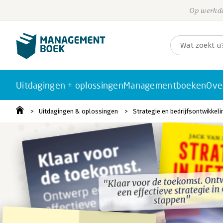
Op werkda
Uitdagingen + oplossingen
Managementboeken
Ove
Uitdagingen & oplossingen
Strategie en bedrijfsontwikkeli
"Klaar voor de toekomst. Ont
"Klaar voor de toekomst. Ont
een effectieve strategie in 
een effectieve strategie in 
stappen"
stappen"