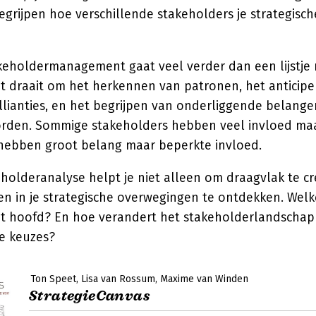
grijpen hoe verschillende stakeholders je strategisch
akeholdermanagement gaat veel verder dan een lijstje
t draait om het herkennen van patronen, het anticip
lianties, en het begrijpen van onderliggende belangen 
rden. Sommige stakeholders hebben veel invloed maar
hebben groot belang maar beperkte invloed.
holderanalyse helpt je niet alleen om draagvlak te c
n in je strategische overwegingen te ontdekken. Welke p
et hoofd? En hoe verandert het stakeholderlandschap
he keuzes?
Ton Speet
Lisa van Rossum
Maxime van Winden
StrategieCanvas