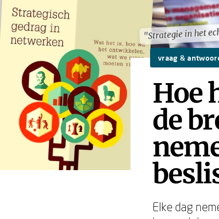
"Strategie in het ec
"Strategie in het ec
vraag & antwoor
Hoe 
de br
neme
besli
Elke dag neme