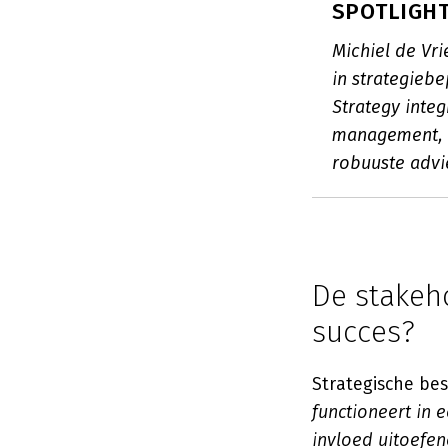
SPOTLIGHT:
Michiel de Vri
in strategiebe
Strategy integ
management, c
robuuste advi
De stakeho
succes?
Strategische be
functioneert in 
invloed uitoefen