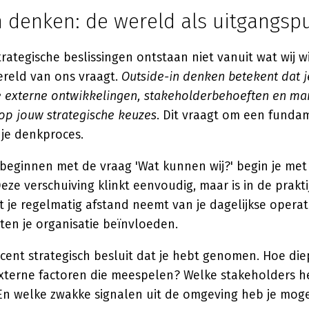
n denken: de wereld als uitgangsp
trategische beslissingen ontstaan niet vanuit wat wij w
ereld van ons vraagt.
Outside-in denken betekent dat j
e externe ontwikkelingen, stakeholderbehoeften en m
 op jouw strategische keuzes
. Dit vraagt om een funda
 je denkproces.
 beginnen met de vraag 'Wat kunnen wij?' begin je met
ze verschuiving klinkt eenvoudig, maar is in de praktij
 je regelmatig afstand neemt van je dagelijkse operat
ten je organisatie beïnvloeden.
cent strategisch besluit dat je hebt genomen. Hoe die
xterne factoren die meespelen? Welke stakeholders h
n welke zwakke signalen uit de omgeving heb je mogel