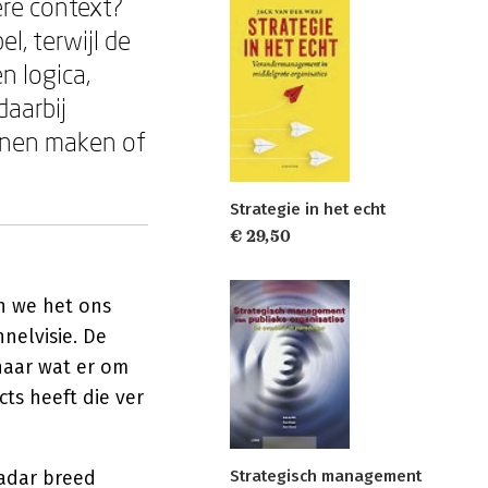
re context?
l, terwijl de
n logica,
daarbij
unnen maken of
Strategie in het echt
€ 29,50
en we het ons
nelvisie. De
 naar wat er om
cts heeft die ver
radar breed
Strategisch management