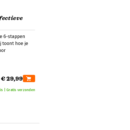
fectieve
te 6-stappen
j toont hoe je
oor
€ 29,99
is | Gratis verzonden