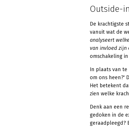
Outside-i
De krachtigste s
vanuit wat de w
analyseert welk
van invloed zijn
omschakeling in
In plaats van te
om ons heen?' De
Het betekent dat
zien welke krach
Denk aan een re
gedoken in de e
geraadpleegd? E