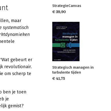
unt
StrategieCanvas
€ 39,90
illen, maar
e systematisch
arktdynamieken
mentele
 'Wat gebeurt er
k revolutionair.
Strategisch managen in
turbulente tijden
ie om scherp te
€ 41,75
p ben je toen
eb je
ijk gemist?