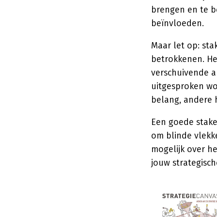
brengen en te be
beïnvloeden.
Maar let op: st
betrokkenen. He
verschuivende al
uitgesproken wo
belang, andere 
Een goede stake
om blinde vlekke
mogelijk over h
jouw strategisc