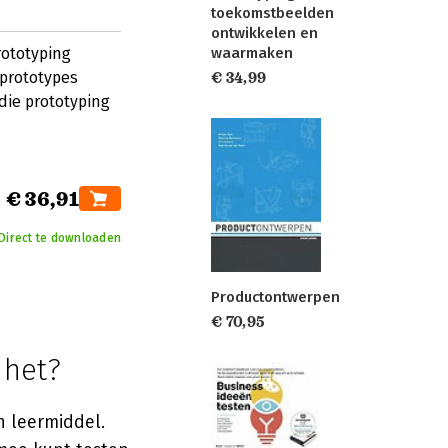
toekomstbeelden
ontwikkelen en
rototyping
waarmaken
 prototypes
€ 34,99
die prototyping
€ 36,91
Direct te downloaden
Productontwerpen
€ 70,95
 het?
n leermiddel.