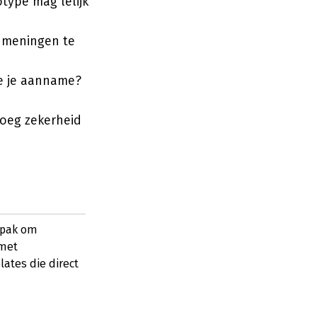
type mag lelijk
n meningen te
pe je aanname?
noeg zekerheid
npak om
 met
ates die direct