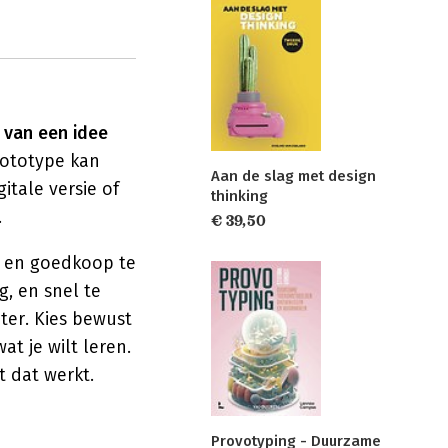
 van een idee
ototype kan
Aan de slag met design
itale versie of
thinking
.
€ 39,50
n en goedkoop te
, en snel te
eter. Kies bewust
at je wilt leren.
t dat werkt.
Provotyping - Duurzame