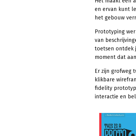
Het maakt een ab
en ervan kunt l
het gebouw verri
Prototyping werk
van beschrijving
toetsen ontdek 
moment dat aan
Er zijn grofweg 
klikbare wirefra
fidelity prototy
interactie en be