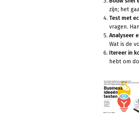
Bouw snel 
zijn; het ga
Test met ec
vragen. Ha
Analyseer e
Wat is de v
Itereer in ko
hebt om do