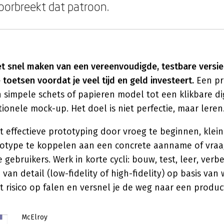
oorbreekt dat patroon.
et snel maken van een vereenvoudigde, testbare versie
oetsen voordat je veel tijd en geld investeert.
Een pr
 simpele schets of papieren model tot een klikbare dig
tionele mock-up. Het doel is niet perfectie, maar leren
t effectieve prototyping door vroeg te beginnen, klei
ototype te koppelen aan een concrete aanname of vraag
 gebruikers. Werk in korte cycli: bouw, test, leer, verb
 van detail (low-fidelity of high-fidelity) op basis van w
et risico op falen en versnel je de weg naar een produc
McElroy