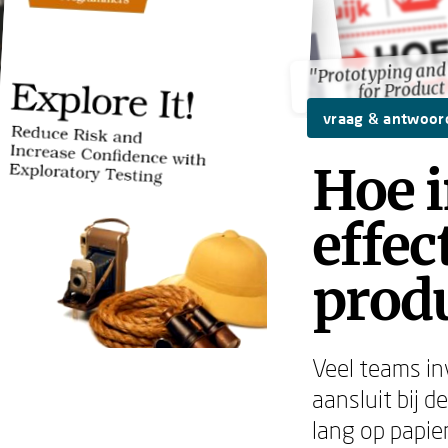
"Prototyping an
"Prototyping an
for Product
for Product
vraag & antwoor
Hoe 
effec
prod
Veel teams in
aansluit bij d
lang op papier