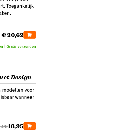
rt. Toegankelijk
aken.
€ 20,62
en | Gratis verzonden
uct Design
n modellen voor
misbaar wanneer
10,95
3,06