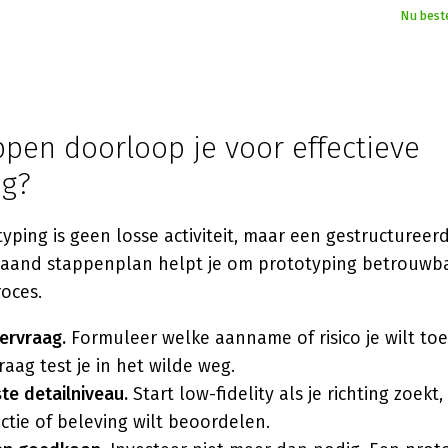
Nu best
pen doorloop je voor effectieve
ng?
typing is geen losse activiteit, maar een gestructuree
aand stappenplan helpt je om prototyping betrouwba
roces.
eervraag.
Formuleer welke aanname of risico je wilt to
raag test je in het wilde weg.
ste detailniveau.
Start low-fidelity als je richting zoekt,
actie of beleving wilt beoordelen.