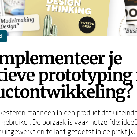
d Modelmaking
d Modelmaking
 Design"
 Design"
"Busi
"Busi
d
implementeer je
tieve prototyping 
uctontwikkeling?
vesteren maanden in een product dat uiteindel
e gebruiker. De oorzaak is vaak hetzelfde: ide
 uitgewerkt en te laat getoetst in de praktijk.