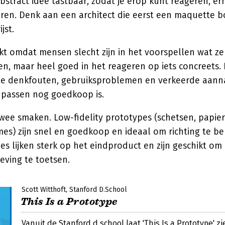
stract idee tastbaar, zodat je erop kunt reageren, e
eren. Denk aan een architect die eerst een maquette 
jst.
t omdat mensen slecht zijn in het voorspellen wat ze 
en, maar heel goed in het reageren op iets concreets.
je denkfouten, gebruiksproblemen en verkeerde aan
passen nog goedkoop is.
twee smaken. Low-fidelity prototypes (schetsen, papie
mes) zijn snel en goedkoop en ideaal om richting te be
pes lijken sterk op het eindproduct en zijn geschikt om 
leving te toetsen.
Scott Witthoft
Stanford D.School
This Is a Prototype
Vanuit de Stanford d.school laat 'This Is a Prototype' z