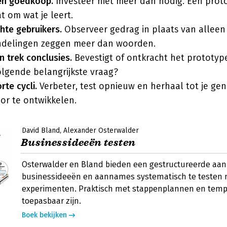
en goedkoop.
Investeer niet meer dan nodig. Een proto
at om wat je leert.
hte gebruikers.
Observeer gedrag in plaats van allee
ndelingen zeggen meer dan woorden.
n trek conclusies.
Bevestigt of ontkracht het prototy
olgende belangrijkste vraag?
rte cycli.
Verbeter, test opnieuw en herhaal tot je ge
or te ontwikkelen.
David Bland
Alexander Osterwalder
Businessideeën testen
Osterwalder en Bland bieden een gestructureerde aa
businessideeën en aannames systematisch te testen
experimenten. Praktisch met stappenplannen en templ
toepasbaar zijn.
Boek bekijken