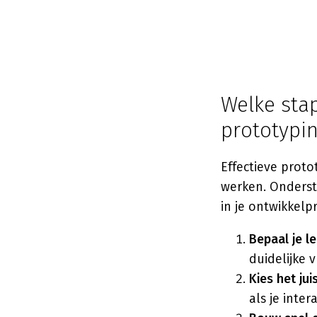
Welke stap
prototypi
Effectieve proto
werken. Onderst
in je ontwikkelp
Bepaal je l
duidelijke v
Kies het jui
als je inter