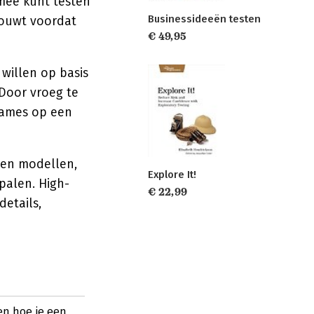
rmee kunt testen
Businessideeën testen
bouwt voordat
€ 49,95
willen op basis
 Door vroeg te
names op een
ren modellen,
Explore It!
palen. High-
€ 22,99
details,
ien hoe je een