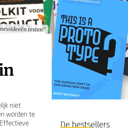
nessideeën testen"
nessideeën testen"
in
ijk niet
eën worden te
 Effectieve
De bestsellers